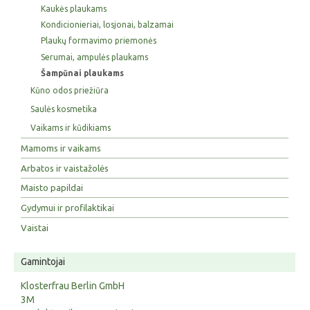
Kaukės plaukams
Kondicionieriai, losjonai, balzamai
Plaukų formavimo priemonės
Serumai, ampulės plaukams
Šampūnai plaukams
Kūno odos priežiūra
Saulės kosmetika
Vaikams ir kūdikiams
Mamoms ir vaikams
Arbatos ir vaistažolės
Maisto papildai
Gydymui ir profilaktikai
Vaistai
Gamintojai
Klosterfrau Berlin GmbH
3M