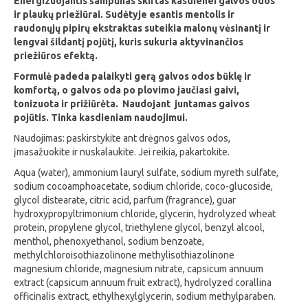
Energizuojantis šampūnas skirtas kasdienei galvos odos
ir plaukų priežiūrai. Sudėtyje esantis mentolis ir
raudonųjų pipirų ekstraktas suteikia malonų vėsinantį ir
lengvai šildantį pojūtį, kuris sukuria aktyvinančios
priežiūros efektą.
Formulė padeda palaikyti gerą galvos odos būklę ir
komfortą, o galvos oda po plovimo jaučiasi gaivi,
tonizuota ir prižiūrėta. Naudojant juntamas gaivos
pojūtis. Tinka kasdieniam naudojimui.
Naudojimas: paskirstykite ant drėgnos galvos odos,
įmasažuokite ir nuskalaukite. Jei reikia, pakartokite.
Aqua (water), ammonium lauryl sulfate, sodium myreth sulfate,
sodium cocoamphoacetate, sodium chloride, coco-glucoside,
glycol distearate, citric acid, parfum (fragrance), guar
hydroxypropyltrimonium chloride, glycerin, hydrolyzed wheat
protein, propylene glycol, triethylene glycol, benzyl alcool,
menthol, phenoxyethanol, sodium benzoate,
methylchloroisothiazolinone methylisothiazolinone
magnesium chloride, magnesium nitrate, capsicum annuum
extract (capsicum annuum fruit extract), hydrolyzed corallina
officinalis extract, ethylhexylglycerin, sodium methylparaben.