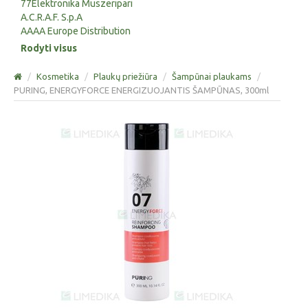
77Elektronika Muszeripari
A.C.R.A.F. S.p.A
AAAA Europe Distribution
Rodyti visus
/
Kosmetika
/
Plaukų priežiūra
/
Šampūnai plaukams
/
PURING, ENERGYFORCE ENERGIZUOJANTIS ŠAMPŪNAS, 300ml