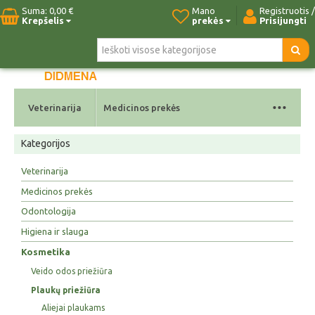
Suma:
0,00 €
Mano
Registruotis /
Krepšelis
prekės
Prisijungti
Pradžia
Naujos prekės
Paieška
Kontaktai
...
Veterinarija
Medicinos prekės
Kategorijos
Veterinarija
Medicinos prekės
Odontologija
Higiena ir slauga
Kosmetika
Veido odos priežiūra
Plaukų priežiūra
Aliejai plaukams