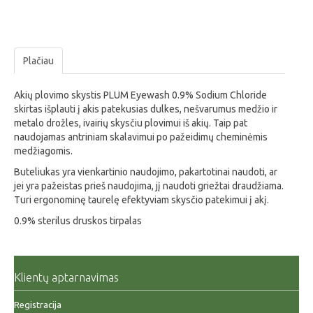
Plačiau
Akių plovimo skystis PLUM Eyewash 0.9% Sodium Chloride
skirtas išplauti į akis patekusias dulkes, nešvarumus medžio ir
metalo drožles, ivairių skysčiu plovimui iš akių. Taip pat
naudojamas antriniam skalavimui po pažeidimų cheminėmis
medžiagomis.
Buteliukas yra vienkartinio naudojimo, pakartotinai naudoti, ar
jei yra pažeistas prieš naudojima, jį naudoti griežtai draudžiama.
Turi ergonominę taurelę efektyviam skysčio patekimui į akį.
0.9% sterilus druskos tirpalas
Klientų aptarnavimas
Registracija