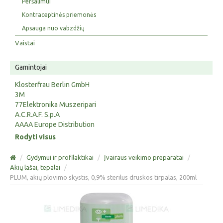
Peršalimui
Kontraceptinės priemonės
Apsauga nuo vabzdžių
Vaistai
Gamintojai
Klosterfrau Berlin GmbH
3M
77Elektronika Muszeripari
A.C.R.A.F. S.p.A
AAAA Europe Distribution
Rodyti visus
/
Gydymui ir profilaktikai
/
Įvairaus veikimo preparatai
/
Akių lašai, tepalai
/
PLUM, akių plovimo skystis, 0,9% sterilus druskos tirpalas, 200ml