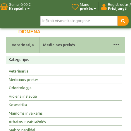
Suma:
0,00 €
Mano
Registruotis /
Krepšelis
prekės
Prisijungti
Pradžia
Naujos prekės
Paieška
Kontaktai
...
Veterinarija
Medicinos prekės
Kategorijos
Veterinarija
Medicinos prekės
Odontologija
Higiena ir slauga
Kosmetika
Mamoms ir vaikams
Arbatos ir vaistažolės
Maisto papildai