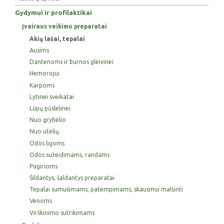
Gydymui ir profilaktikai
Įvairaus veikimo preparatai
Akių lašai, tepalai
Ausims
Dantenoms ir burnos gleivinei
Hemorojui
Karpoms
Lytinei sveikatai
Lūpų pūslelinei
Nuo grybelio
Nuo utėlių
Odos ligoms
Odos sužeidimams, randams
Pagirioms
Šildantys, šaldantys preparatai
Tepalai sumušimams, patempimams, skausmui malšinti
Venoms
Virškinimo sutrikimams