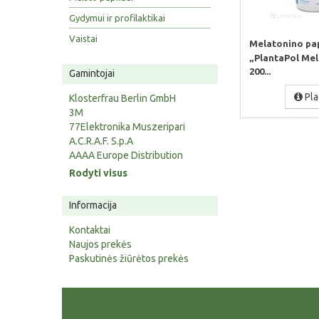
Gydymui ir profilaktikai
Vaistai
Melatonino pa
„PlantaPol Me
200...
Gamintojai
Pla
Klosterfrau Berlin GmbH
3M
77Elektronika Muszeripari
A.C.R.A.F. S.p.A
AAAA Europe Distribution
Rodyti visus
Informacija
Kontaktai
Naujos prekės
Paskutinės žiūrėtos prekės