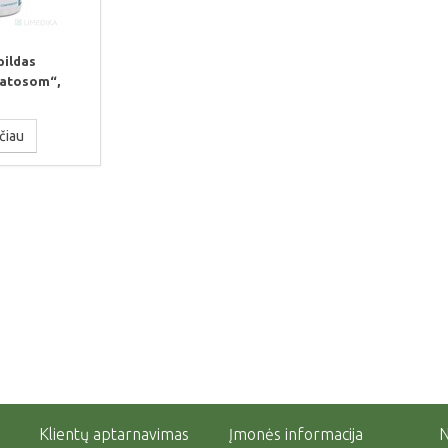
pildas
latosom“,
čiau
Klientų aptarnavimas
Įmonės informacija
N