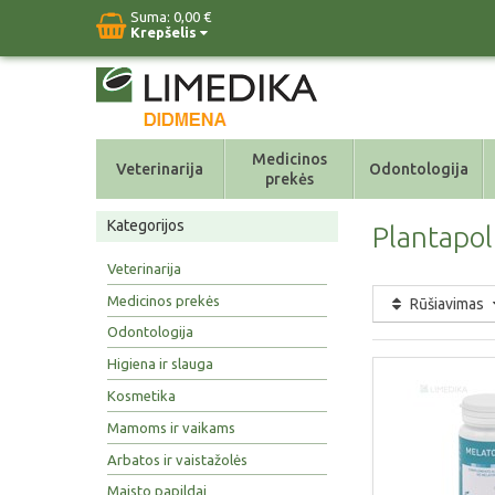
Suma:
0,00 €
Krepšelis
Medicinos
Veterinarija
Odontologija
prekės
Kategorijos
Plantapol
Veterinarija
Medicinos prekės
Rūšiavimas
Odontologija
Higiena ir slauga
Kosmetika
Mamoms ir vaikams
Arbatos ir vaistažolės
Maisto papildai