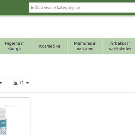
Higiena ir
Mamoms ir
Arbatos ir
Kosmetika
slauga
vaikams
vaistažolės
12