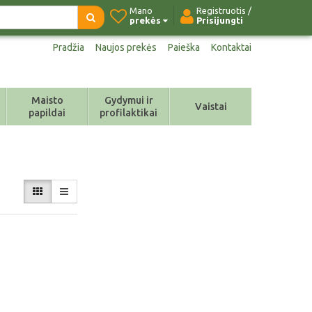
Mano
Registruotis /
prekės
Prisijungti
Pradžia
Naujos prekės
Paieška
Kontaktai
Maisto
Gydymui ir
Vaistai
papildai
profilaktikai