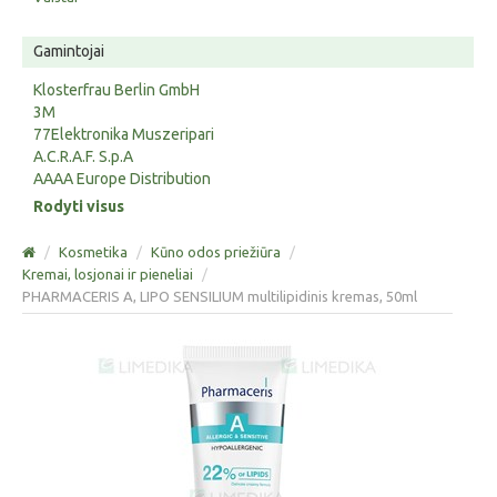
Gamintojai
Klosterfrau Berlin GmbH
3M
77Elektronika Muszeripari
A.C.R.A.F. S.p.A
AAAA Europe Distribution
Rodyti visus
/
Kosmetika
/
Kūno odos priežiūra
/
Kremai, losjonai ir pieneliai
/
PHARMACERIS A, LIPO SENSILIUM multilipidinis kremas, 50ml