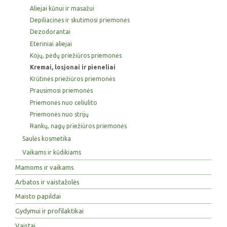
Aliejai kūnui ir masažui
Depiliacinės ir skutimosi priemonės
Dezodorantai
Eteriniai aliejai
Kojų, pėdų priežiūros priemonės
Kremai, losjonai ir pieneliai
Krūtinės priežiūros priemonės
Prausimosi priemonės
Priemonės nuo celiulito
Priemonės nuo strijų
Rankų, nagų priežiūros priemonės
Saulės kosmetika
Vaikams ir kūdikiams
Mamoms ir vaikams
Arbatos ir vaistažolės
Maisto papildai
Gydymui ir profilaktikai
Vaistai