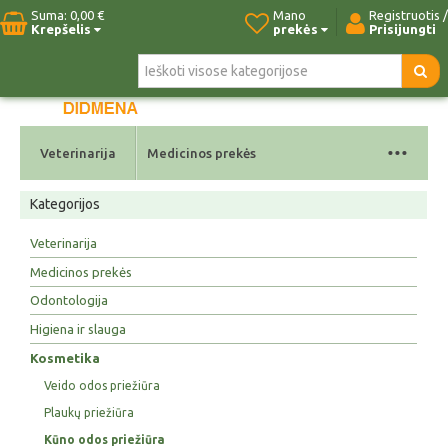
Suma:
0,00 €
Mano
Registruotis /
Krepšelis
prekės
Prisijungti
Pradžia
Naujos prekės
Paieška
Kontaktai
...
Veterinarija
Medicinos prekės
Kategorijos
Veterinarija
Medicinos prekės
Odontologija
Higiena ir slauga
Kosmetika
Veido odos priežiūra
Plaukų priežiūra
Kūno odos priežiūra