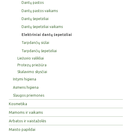
Dantų pastos
Dantų pastos vaikams
Dantų šepetėliai
Dantų šepetėliai vaikams
Elektriniai dantų šepetėliai
Tarpdančių siūlai
Tarpdančių šepetėliai
Liežuvio valikliai
Protezų priežiūra
Skalavimo skysčiai
Intymi higiena
Asmens higiena
Slaugos priemonės
Kosmetika
Mamoms ir vaikams
Arbatos ir vaistažolės
Maisto papildai