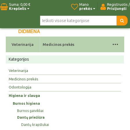
Suma:
0,00 €
Mano
Registruotis /
Krepšelis
prekės
Prisijungti
Pradžia
Naujos prekės
Paieška
Kontaktai
...
Veterinarija
Medicinos prekės
Kategorijos
Veterinarija
Medicinos prekės
Odontologija
Higiena ir slauga
Burnos higiena
Burnos gaivikliai
Dantų priežiūra
Dantų krapštukai