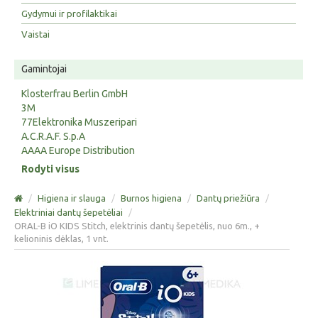
Gydymui ir profilaktikai
Vaistai
Gamintojai
Klosterfrau Berlin GmbH
3M
77Elektronika Muszeripari
A.C.R.A.F. S.p.A
AAAA Europe Distribution
Rodyti visus
/
Higiena ir slauga
/
Burnos higiena
/
Dantų priežiūra
/
Elektriniai dantų šepetėliai
/
ORAL-B iO KIDS Stitch, elektrinis dantų šepetėlis, nuo 6m., +
kelioninis dėklas, 1 vnt.