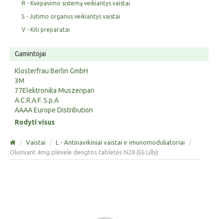
R - Kvėpavimo sistemą veikiantys vaistai
S - Jutimo organus veikiantys vaistai
V - Kiti preparatai
Gamintojai
Klosterfrau Berlin GmbH
3M
77Elektronika Muszeripari
A.C.R.A.F. S.p.A
AAAA Europe Distribution
Rodyti visus
/
Vaistai
/
L - Antinavikiniai vaistai ir imunomoduliatoriai
/
Olumiant 4mg plėvele dengtos tabletės N28 (Eli Lilly)