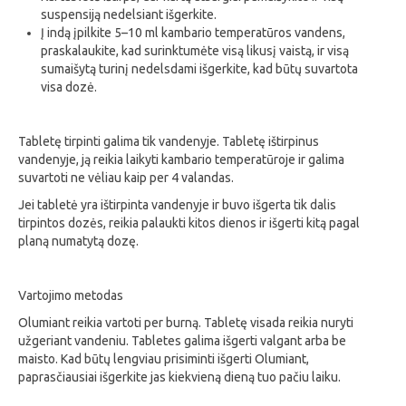
suspensiją nedelsiant išgerkite.
Į indą įpilkite 5–10 ml kambario temperatūros vandens,
praskalaukite, kad surinktumėte visą likusį vaistą, ir visą
sumaišytą turinį nedelsdami išgerkite, kad būtų suvartota
visa dozė.
Tabletę tirpinti galima tik vandenyje. Tabletę ištirpinus
vandenyje, ją reikia laikyti kambario temperatūroje ir galima
suvartoti ne vėliau kaip per 4 valandas.
Jei tabletė yra ištirpinta vandenyje ir buvo išgerta tik dalis
tirpintos dozės, reikia palaukti kitos dienos ir išgerti kitą pagal
planą numatytą dozę.
Vartojimo metodas
Olumiant reikia vartoti per burną. Tabletę visada reikia nuryti
užgeriant vandeniu. Tabletes galima išgerti valgant arba be
maisto. Kad būtų lengviau prisiminti išgerti Olumiant,
paprasčiausiai išgerkite jas kiekvieną dieną tuo pačiu laiku.