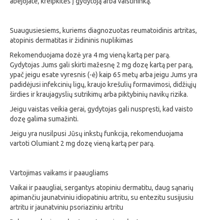
abejojate, kreipkitės į gydytoją arba vaistininką.
Suaugusiesiems, kuriems diagnozuotas reumatoidinis artritas,
atopinis dermatitas ir židininis nuplikimas
Rekomenduojama dozė yra 4 mg vieną kartą per parą.
Gydytojas Jums gali skirti mažesnę 2 mg dozę kartą per parą,
ypač jeigu esate vyresnis (-ė) kaip 65 metų arba jeigu Jums yra
padidėjusi infekcinių ligų, kraujo krešulių formavimosi, didžiųjų
širdies ir kraujagyslių sutrikimų arba piktybinių navikų rizika.
Jeigu vaistas veikia gerai, gydytojas gali nuspręsti, kad vaisto
dozę galima sumažinti.
Jeigu yra nusilpusi Jūsų inkstų funkcija, rekomenduojama
vartoti Olumiant 2 mg dozę vieną kartą per parą.
Vartojimas vaikams ir paaugliams
Vaikai ir paaugliai, sergantys atopiniu dermatitu, daug sąnarių
apimančiu jaunatviniu idiopatiniu artritu, su entezitu susijusiu
artritu ir jaunatviniu psoriaziniu artritu