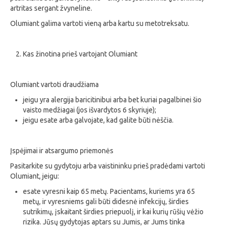
artritas sergant žvyneline.
Olumiant galima vartoti vieną arba kartu su metotreksatu.
Kas žinotina prieš vartojant Olumiant
Olumiant vartoti draudžiama
jeigu yra alergija baricitinibui arba bet kuriai pagalbinei šio
vaisto medžiagai (jos išvardytos 6 skyriuje);
jeigu esate arba galvojate, kad galite būti nėščia.
Įspėjimai ir atsargumo priemonės
Pasitarkite su gydytoju arba vaistininku prieš pradėdami vartoti
Olumiant, jeigu:
esate vyresni kaip 65 metų. Pacientams, kuriems yra 65
metų, ir vyresniems gali būti didesnė infekcijų, širdies
sutrikimų, įskaitant širdies priepuolį, ir kai kurių rūšių vėžio
rizika. Jūsų gydytojas aptars su Jumis, ar Jums tinka