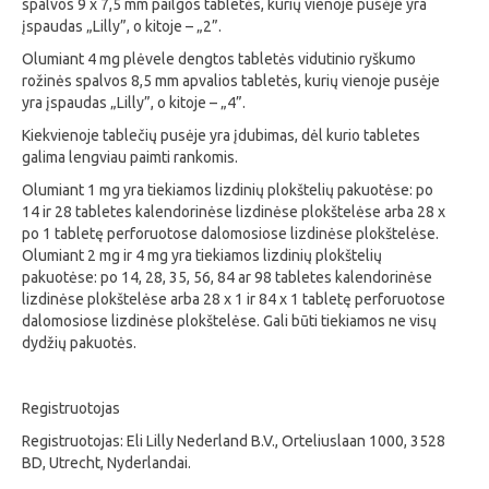
spalvos 9 x 7,5 mm pailgos tabletės, kurių vienoje pusėje yra
įspaudas „Lilly”, o kitoje – „2”.
Olumiant 4 mg plėvele dengtos tabletės vidutinio ryškumo
rožinės spalvos 8,5 mm apvalios tabletės, kurių vienoje pusėje
yra įspaudas „Lilly”, o kitoje – „4”.
Kiekvienoje tablečių pusėje yra įdubimas, dėl kurio tabletes
galima lengviau paimti rankomis.
Olumiant 1 mg yra tiekiamos lizdinių plokštelių pakuotėse: po
14 ir 28 tabletes kalendorinėse lizdinėse plokštelėse arba 28 x
po 1 tabletę perforuotose dalomosiose lizdinėse plokštelėse.
Olumiant 2 mg ir 4 mg yra tiekiamos lizdinių plokštelių
pakuotėse: po 14, 28, 35, 56, 84 ar 98 tabletes kalendorinėse
lizdinėse plokštelėse arba 28 x 1 ir 84 x 1 tabletę perforuotose
dalomosiose lizdinėse plokštelėse. Gali būti tiekiamos ne visų
dydžių pakuotės.
Registruotojas
Registruotojas: Eli Lilly Nederland B.V., Orteliuslaan 1000, 3528
BD, Utrecht, Nyderlandai.