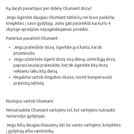
Ką daryti pavartojus per didelę Olumiant dozę?
Jeigu išgėrėte daugiau Olumiant tablečių nei buvo paskirta,
kreipkitės į savo gydytoją. Jums gali pasireikšti kai kuris 4
skyriuje aprašytas nepageidaujamas poveikis.
Pamiršus pavartoti Olumiant
Jeigu praleidote dozę, išgerkite ją iš karto, kai tik
prisiminsite.
Jeigu užmiršote išgerti dozę visą dieną, užmirštąją dozę
paprasčiausiai praleiskite, bet tik išgerkite kitą dozę
reikiamu laiku kitą dieną.
Negalima vartoti dvigubos dozės, norint kompensuoti
praleistą tabletę.
Nustojus vartoti Olumiant
Nenutraukite Olumiant vartojimo tol, kol vartojimo nutraukti
nenurodys gydytojas.
Jeigu kiltų daugiau klausimų dėl šio vaisto vartojimo, kreipkitės
į gydytoją arba vaistininką.