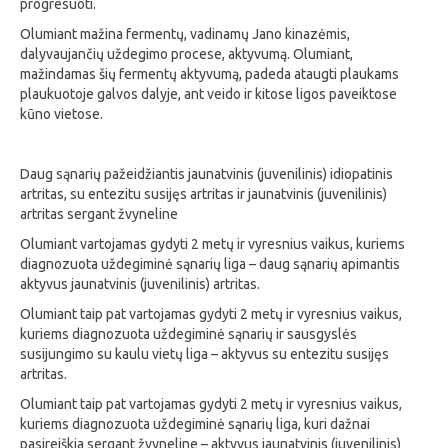
progresuoti.
Olumiant mažina fermentų, vadinamų Jano kinazėmis,
dalyvaujančių uždegimo procese, aktyvumą. Olumiant,
mažindamas šių fermentų aktyvumą, padeda ataugti plaukams
plaukuotoje galvos dalyje, ant veido ir kitose ligos paveiktose
kūno vietose.
Daug sąnarių pažeidžiantis jaunatvinis (juvenilinis) idiopatinis
artritas, su entezitu susijęs artritas ir jaunatvinis (juvenilinis)
artritas sergant žvyneline
Olumiant vartojamas gydyti 2 metų ir vyresnius vaikus, kuriems
diagnozuota uždegiminė sąnarių liga – daug sąnarių apimantis
aktyvus jaunatvinis (juvenilinis) artritas.
Olumiant taip pat vartojamas gydyti 2 metų ir vyresnius vaikus,
kuriems diagnozuota uždegiminė sąnarių ir sausgyslės
susijungimo su kaulu vietų liga – aktyvus su entezitu susijęs
artritas.
Olumiant taip pat vartojamas gydyti 2 metų ir vyresnius vaikus,
kuriems diagnozuota uždegiminė sąnarių liga, kuri dažnai
pasireiškia sergant žvyneline – aktyvus jaunatvinis (juvenilinis)