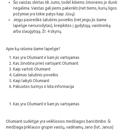
Šis vaistas skirtas tik Jums, todėl kitiems žmonėms jo duoti
negalima. Vaistas gali jiems pakenkti (net tiems, kurių ligos
požymiai yra tokie patys kaip Jūsų).
Jeigu pasireiškė šalutinis poveikis (net jeigu jis šiame
lapelyje nenurodytas), kreipkitės į gydytoją, vaistininką
arba slaugytoją. Žr. 4 skyrių.
Apie ką rašoma šiame lapelyje?
Kas yra Olumiant ir kam jis vartojamas
Kas žinotina prieš vartojant Olumiant
Kaip vartoti Olumiant
Galimas šalutinis poveikis
Kaip laikyti Olumiant
Pakuotės turinys ir kita informacija
Kas yra Olumiant ir kam jis vartojamas
Olumiant sudėtyje yra veikliosios medžiagos baricitinibo. Ši
medžiaga priklauso grupei vaistų, vadinamų Jano (lot. Janus)