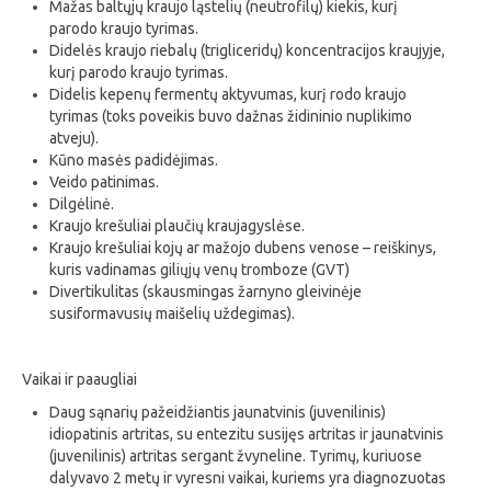
Mažas baltųjų kraujo ląstelių (neutrofilų) kiekis, kurį
parodo kraujo tyrimas.
Didelės kraujo riebalų (trigliceridų) koncentracijos kraujyje,
kurį parodo kraujo tyrimas.
Didelis kepenų fermentų aktyvumas, kurį rodo kraujo
tyrimas (toks poveikis buvo dažnas židininio nuplikimo
atveju).
Kūno masės padidėjimas.
Veido patinimas.
Dilgėlinė.
Kraujo krešuliai plaučių kraujagyslėse.
Kraujo krešuliai kojų ar mažojo dubens venose – reiškinys,
kuris vadinamas giliųjų venų tromboze (GVT)
Divertikulitas (skausmingas žarnyno gleivinėje
susiformavusių maišelių uždegimas).
Vaikai ir paaugliai
Daug sąnarių pažeidžiantis jaunatvinis (juvenilinis)
idiopatinis artritas, su entezitu susijęs artritas ir jaunatvinis
(juvenilinis) artritas sergant žvyneline. Tyrimų, kuriuose
dalyvavo 2 metų ir vyresni vaikai, kuriems yra diagnozuotas