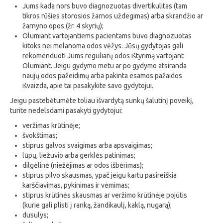
Jums kada nors buvo diagnozuotas divertikulitas (tam
tikros rūšies storosios žarnos uždegimas) arba skrandžio ar
žarnyno opos (žr. 4 skyrių);
Olumiant vartojantiems pacientams buvo diagnozuotas
kitoks nei melanoma odos vėžys. Jūsų gydytojas gali
rekomenduoti Jums reguliarų odos ištyrimą vartojant
Olumiant. Jeigu gydymo metu ar po gydymo atsiranda
naujų odos pažeidimų arba pakinta esamos pažaidos
išvaizda, apie tai pasakykite savo gydytojui.
Jeigu pastebėtumėte toliau išvardytą sunkų šalutinį poveikį,
turite nedelsdami pasakyti gydytojui:
veržimas krūtinėje;
švokštimas;
stiprus galvos svaigimas arba apsvaigimas;
lūpų, liežuvio arba gerklės patinimas;
dilgėlinė (niežėjimas ar odos išbėrimas);
stiprus pilvo skausmas, ypač jeigu kartu pasireiškia
karščiavimas, pykinimas ir vėmimas;
stiprus krūtinės skausmas ar veržimo krūtinėje pojūtis
(kurie gali plisti į ranką, žandikaulį, kaklą, nugarą);
dusulys;