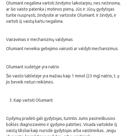
Olumiant negalima vartoti žindymo laikotarpiu, nes nežinoma,
ar šio vaisto patenka į motinos pieną. Jūs ir Jūsų gydytojas
turite nuspręsti, žindysite ar vartosite Olumiant. Ir žindyti, ir
vartoti šį vaistą kartu negalima.
Vairavimas ir mechanizmų valdymas
Olumiant neveikia gebėjimo vairuoti ar valdyti mechanizmus.
Olumiant sudėtyje yra natrio
Šio vaisto tabletėje yra mažiau kaip 1 mmol (23 mg) natrio, t. y.
jis beveik neturi reikšmės.
Kaip vartoti Olumiant
Gydymą pradėti gali gydytojas, turintis Jums pasireiškusios
būklės diagnozavimo ir gydymo patirties. Visada vartokite šį
vaistą tiksliai kaip nurodė gydytojas arba vaistininkas. Jeigu