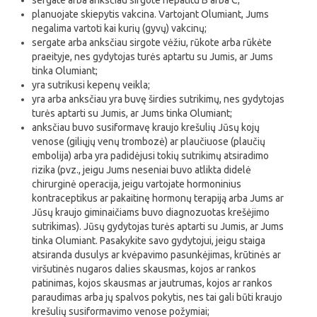
sergate arba anksčiau sirgote hepatitu B arba C;
planuojate skiepytis vakcina. Vartojant Olumiant, Jums
negalima vartoti kai kurių (gyvų) vakcinų;
sergate arba anksčiau sirgote vėžiu, rūkote arba rūkėte
praeityje, nes gydytojas turės aptartu su Jumis, ar Jums
tinka Olumiant;
yra sutrikusi kepenų veikla;
yra arba anksčiau yra buvę širdies sutrikimų, nes gydytojas
turės aptarti su Jumis, ar Jums tinka Olumiant;
anksčiau buvo susiformavę kraujo krešulių Jūsų kojų
venose (giliųjų venų trombozė) ar plaučiuose (plaučių
embolija) arba yra padidėjusi tokių sutrikimų atsiradimo
rizika (pvz., jeigu Jums neseniai buvo atlikta didelė
chirurginė operacija, jeigu vartojate hormoninius
kontraceptikus ar pakaitinę hormonų terapiją arba Jums ar
Jūsų kraujo giminaičiams buvo diagnozuotas krešėjimo
sutrikimas). Jūsų gydytojas turės aptarti su Jumis, ar Jums
tinka Olumiant. Pasakykite savo gydytojui, jeigu staiga
atsiranda dusulys ar kvėpavimo pasunkėjimas, krūtinės ar
viršutinės nugaros dalies skausmas, kojos ar rankos
patinimas, kojos skausmas ar jautrumas, kojos ar rankos
paraudimas arba jų spalvos pokytis, nes tai gali būti kraujo
krešulių susiformavimo venose požymiai;