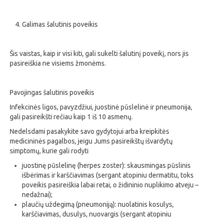
Galimas šalutinis poveikis
Šis vaistas, kaip ir visi kiti, gali sukelti šalutinį poveikį, nors jis
pasireiškia ne visiems žmonėms.
Pavojingas šalutinis poveikis
Infekcinės ligos, pavyzdžiui, juostinė pūslelinė ir pneumonija,
gali pasireikšti rečiau kaip 1 iš 10 asmenų.
Nedelsdami pasakykite savo gydytojui arba kreipkitės
medicininės pagalbos, jeigu Jums pasireikštų išvardytų
simptomų, kurie gali rodyti
juostinę pūslelinę (herpes zoster): skausmingas pūslinis
išbėrimas ir karščiavimas (sergant atopiniu dermatitu, toks
poveikis pasireiškia labai retai, o židininio nuplikimo atveju –
nedažnai);
plaučių uždegimą (pneumoniją): nuolatinis kosulys,
karščiavimas, dusulys, nuovargis (sergant atopiniu