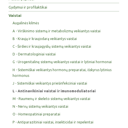
Gydymui ir profilaktikai
Vaistai
Augalinės kilmės
A - Virškinimo sistemą ir metabolizmą veikiantys vaistai
B - Kraują ir kraujodarą veikiantys vaistai
C - Širdies ir kraujagyslių sistemą veikiantys vaistai
D - Dermatologiniai vaistai
G - Urogenitalinę sistemą veikiantys vaistai ir lytiniai hormonai
H - Sistemiškai veikiantys hormonų preparatai, išskyrus lytinius
hormonus
J - Sistemiškai veikiantys priešinfekciniai vaistai
L - Antinavikiniai vaistai ir imunomoduliatoriai
M - Raumenų ir skeleto sistemą veikiantys vaistai
N - Nervų sistemą veikiantys vaistai
O - Homeopatiniai preparatai
P - Antiparazitiniai vaistai, insekticidai ir repelentai