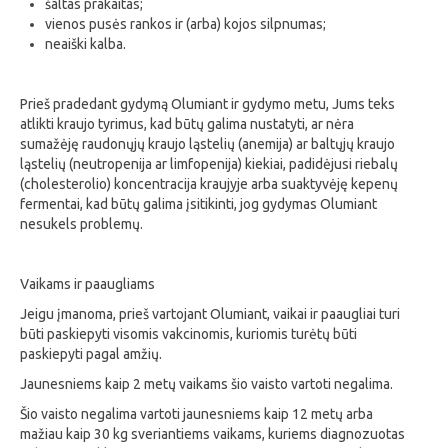
šaltas prakaitas;
vienos pusės rankos ir (arba) kojos silpnumas;
neaiški kalba.
Prieš pradedant gydymą Olumiant ir gydymo metu, Jums teks
atlikti kraujo tyrimus, kad būtų galima nustatyti, ar nėra
sumažėję raudonųjų kraujo ląstelių (anemija) ar baltųjų kraujo
ląstelių (neutropenija ar limfopenija) kiekiai, padidėjusi riebalų
(cholesterolio) koncentracija kraujyje arba suaktyvėję kepenų
fermentai, kad būtų galima įsitikinti, jog gydymas Olumiant
nesukels problemų.
Vaikams ir paaugliams
Jeigu įmanoma, prieš vartojant Olumiant, vaikai ir paaugliai turi
būti paskiepyti visomis vakcinomis, kuriomis turėtų būti
paskiepyti pagal amžių.
Jaunesniems kaip 2 metų vaikams šio vaisto vartoti negalima.
Šio vaisto negalima vartoti jaunesniems kaip 12 metų arba
mažiau kaip 30 kg sveriantiems vaikams, kuriems diagnozuotas