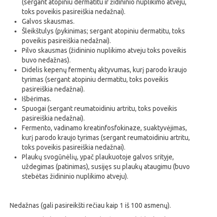
(sergant atopiniu dermatitu ir židininio nuplikimo atveju,
toks poveikis pasireiškia nedažnai).
Galvos skausmas.
Šleikštulys (pykinimas; sergant atopiniu dermatitu, toks
poveikis pasireiškia nedažnai).
Pilvo skausmas (židininio nuplikimo atveju toks poveikis
buvo nedažnas).
Didelis kepenų fermentų aktyvumas, kurį parodo kraujo
tyrimas (sergant atopiniu dermatitu, toks poveikis
pasireiškia nedažnai).
Išbėrimas.
Spuogai (sergant reumatoidiniu artritu, toks poveikis
pasireiškia nedažnai).
Fermento, vadinamo kreatinfosfokinaze, suaktyvėjimas,
kurį parodo kraujo tyrimas (sergant reumatoidiniu artritu,
toks poveikis pasireiškia nedažnai).
Plaukų svogūnėlių, ypač plaukuotoje galvos srityje,
uždegimas (patinimas), susijęs su plaukų ataugimu (buvo
stebėtas židininio nuplikimo atveju).
Nedažnas (gali pasireikšti rečiau kaip 1 iš 100 asmenų).