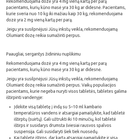
Rekomenduojama dozė yra 4 mg vieną kartą per parą
pacientams, kurių kūno masė yra 30 kg ar didesnė. Pacientams,
kurie sveria nuo 10 kg iki mažiau kaip 30 kg, rekomenduojama
dozė yra 2 mg vieną kartą per parą.
Jeigu yra susilpnėjusi Jūsų inkstų veikla, rekomenduojamą
Olumiant dozę reikia sumažinti perpus.
Paaugliai, sergantys židininiu nuplikimu
Rekomenduojama dozė yra 4 mg vieną kartą per parą
pacientams, kurių kūno masė yra 30 kg ar didesnė.
Jeigu yra susilpnėjusi Jūsų inkstų veikla, rekomenduojamą
Olumiant dozę reikia sumažinti perpus. Vaikų populiacijos
pacientams, kurie negeba nuryti visos tabletės, tabletes galima
ištirpinti vandenyje:
Įdėkite visą tabletę į indą su 5–10 ml kambario
temperatūros vandens ir atsargiai pamaišykite, kad tabletė
ištirptų (suirtų). Gali užtrukti iki 10 minučių, kol tabletė
ištirps ir susidarys drumsta šviesiai rausvos spalvos
suspensija. Gali susidaryti šiek tiek nuosėdų.
Kai tabletė ištirps, dar kartą atsargiai pamaišykite ir visą