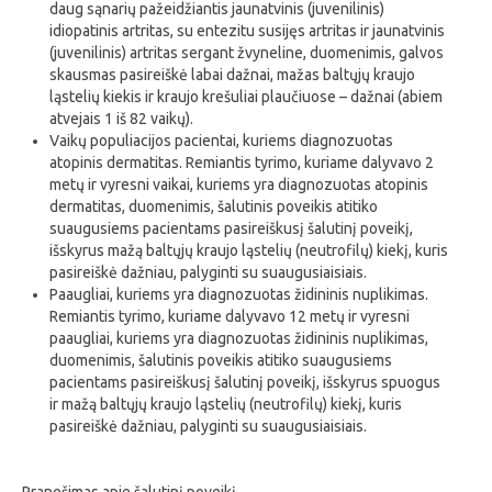
daug sąnarių pažeidžiantis jaunatvinis (juvenilinis)
idiopatinis artritas, su entezitu susijęs artritas ir jaunatvinis
(juvenilinis) artritas sergant žvyneline, duomenimis, galvos
skausmas pasireiškė labai dažnai, mažas baltųjų kraujo
ląstelių kiekis ir kraujo krešuliai plaučiuose – dažnai (abiem
atvejais 1 iš 82 vaikų).
Vaikų populiacijos pacientai, kuriems diagnozuotas
atopinis dermatitas. Remiantis tyrimo, kuriame dalyvavo 2
metų ir vyresni vaikai, kuriems yra diagnozuotas atopinis
dermatitas, duomenimis, šalutinis poveikis atitiko
suaugusiems pacientams pasireiškusį šalutinį poveikį,
išskyrus mažą baltųjų kraujo ląstelių (neutrofilų) kiekį, kuris
pasireiškė dažniau, palyginti su suaugusiaisiais.
Paaugliai, kuriems yra diagnozuotas židininis nuplikimas.
Remiantis tyrimo, kuriame dalyvavo 12 metų ir vyresni
paaugliai, kuriems yra diagnozuotas židininis nuplikimas,
duomenimis, šalutinis poveikis atitiko suaugusiems
pacientams pasireiškusį šalutinį poveikį, išskyrus spuogus
ir mažą baltųjų kraujo ląstelių (neutrofilų) kiekį, kuris
pasireiškė dažniau, palyginti su suaugusiaisiais.