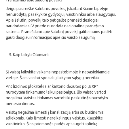
Pranešimas apie šalutinį poveikį
Jeigu pasireiškė šalutinis poveikis, įskaitant šiame lapelyje
nenurodytą, pasakykite gydytojui, vaistininkui arba slaugytojui.
Apie šalutinį poveikį taip pat galite pranešti tiesiogiai
naudodamiesi
V priede
nurodyta nacionaline pranešimo
sistema. Pranešdami apie šalutinį poveikį galite mums padėti
gauti daugiau informacijos apie šio vaisto saugumą.
Kaip laikyti Olumiant
Šį vaistą laikykite vaikams nepastebimoje ir nepasiekiamoje
vietoje. Šiam vaistui specialių laikymo sąlygų nereikia.
Ant lizdinės plokštelės ar kartono dėžutės po „EXP”
nurodytam tinkamumo laikui pasibaigus, šio vaisto vartoti
negalima. Vaistas tinkamas vartoti iki paskutinės nurodyto
mėnesio dienos.
Vaistų negalima išmesti į kanalizaciją arba su buitinėmis
atliekomis. Kaip išmesti nereikalingus vaistus, klauskite
vaistininko. Šios priemonės padės apsaugoti aplinką.