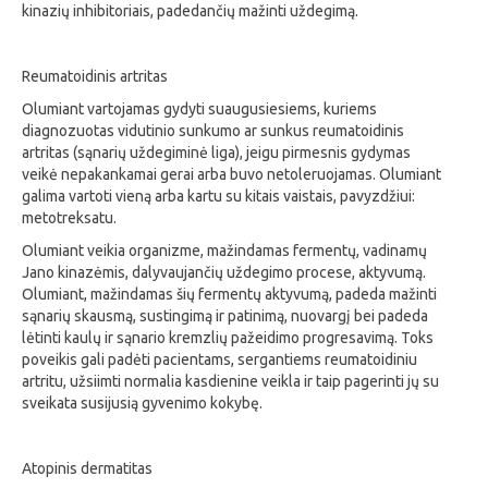
kinazių inhibitoriais, padedančių mažinti uždegimą.
Reumatoidinis artritas
Olumiant vartojamas gydyti suaugusiesiems, kuriems
diagnozuotas vidutinio sunkumo ar sunkus reumatoidinis
artritas (sąnarių uždegiminė liga), jeigu pirmesnis gydymas
veikė nepakankamai gerai arba buvo netoleruojamas. Olumiant
galima vartoti vieną arba kartu su kitais vaistais, pavyzdžiui:
metotreksatu.
Olumiant veikia organizme, mažindamas fermentų, vadinamų
Jano kinazėmis, dalyvaujančių uždegimo procese, aktyvumą.
Olumiant, mažindamas šių fermentų aktyvumą, padeda mažinti
sąnarių skausmą, sustingimą ir patinimą, nuovargį bei padeda
lėtinti kaulų ir sąnario kremzlių pažeidimo progresavimą. Toks
poveikis gali padėti pacientams, sergantiems reumatoidiniu
artritu, užsiimti normalia kasdienine veikla ir taip pagerinti jų su
sveikata susijusią gyvenimo kokybę.
Atopinis dermatitas