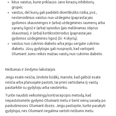
kitus vaistus, kurie priklauso Jano kinazių inhibitorių
grupei;
vaistus, dėl kurių gali padidėti divertikulito rizika, pvz.,
nesteroidinius vaistus nuo uždegimo (paprastai jais
gydomos skausmingos ir (arba) uždegiminės raumenų arba
sąnarių ligos) ir (arba) opioidus (jais malšinamas stiprus
skausmas), ir (arba) kortikosteroidus (paprastai jais
gydomos uždegiminės ligos) (žr. 4 skyrių).
vaistus nuo cukrinio diabeto arba jeigu sergate cukriniu
diabetu. Jūsų gydytojas gali nuspręsti, kad vartojant
Olumiant Jums reikės mažiau vaistų nuo cukrinio diabeto.
Nėštumas ir žindymo laikotarpis
Jeigu esate nėščia, žindote kūdikį, manote, kad galbūt esate
nėščia arba planuojate pastoti, tai prieš vartodama šį vaistą
pasitarkite su gydytoju arba vaistininku.
Turite naudoti veiksmingą kontracepcijos metodą, kad
nepastotumėte gydymo Olumiant metu ir bent vieną savaitę po
paskutiniosios Olumiant dozės. Jeigu pastojote, turite pasakyti
gydytojui, nes Olumiant negalima vartoti nėštumo metu.