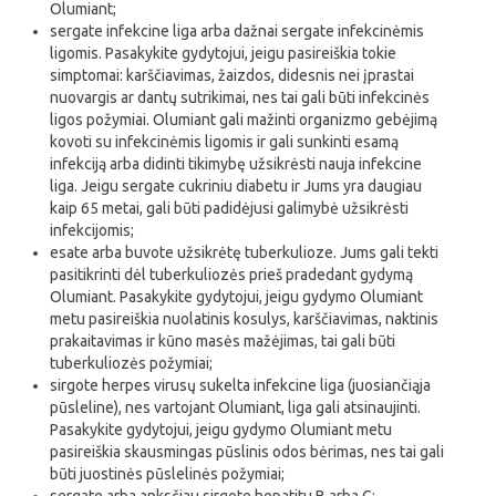
Olumiant;
sergate infekcine liga arba dažnai sergate infekcinėmis
ligomis. Pasakykite gydytojui, jeigu pasireiškia tokie
simptomai: karščiavimas, žaizdos, didesnis nei įprastai
nuovargis ar dantų sutrikimai, nes tai gali būti infekcinės
ligos požymiai. Olumiant gali mažinti organizmo gebėjimą
kovoti su infekcinėmis ligomis ir gali sunkinti esamą
infekciją arba didinti tikimybę užsikrėsti nauja infekcine
liga. Jeigu sergate cukriniu diabetu ir Jums yra daugiau
kaip 65 metai, gali būti padidėjusi galimybė užsikrėsti
infekcijomis;
esate arba buvote užsikrėtę tuberkulioze. Jums gali tekti
pasitikrinti dėl tuberkuliozės prieš pradedant gydymą
Olumiant. Pasakykite gydytojui, jeigu gydymo Olumiant
metu pasireiškia nuolatinis kosulys, karščiavimas, naktinis
prakaitavimas ir kūno masės mažėjimas, tai gali būti
tuberkuliozės požymiai;
sirgote herpes virusų sukelta infekcine liga (juosiančiąja
pūsleline), nes vartojant Olumiant, liga gali atsinaujinti.
Pasakykite gydytojui, jeigu gydymo Olumiant metu
pasireiškia skausmingas pūslinis odos bėrimas, nes tai gali
būti juostinės pūslelinės požymiai;