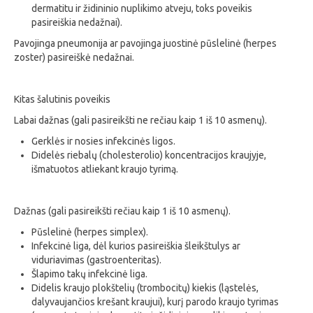
dermatitu ir židininio nuplikimo atveju, toks poveikis
pasireiškia nedažnai).
Pavojinga pneumonija ar pavojinga juostinė pūslelinė (herpes
zoster) pasireiškė nedažnai.
Kitas šalutinis poveikis
Labai dažnas (gali pasireikšti ne rečiau kaip 1 iš 10 asmenų).
Gerklės ir nosies infekcinės ligos.
Didelės riebalų (cholesterolio) koncentracijos kraujyje,
išmatuotos atliekant kraujo tyrimą.
Dažnas (gali pasireikšti rečiau kaip 1 iš 10 asmenų).
Pūslelinė (herpes simplex).
Infekcinė liga, dėl kurios pasireiškia šleikštulys ar
viduriavimas (gastroenteritas).
Šlapimo takų infekcinė liga.
Didelis kraujo plokštelių (trombocitų) kiekis (ląstelės,
dalyvaujančios krešant kraujui), kurį parodo kraujo tyrimas