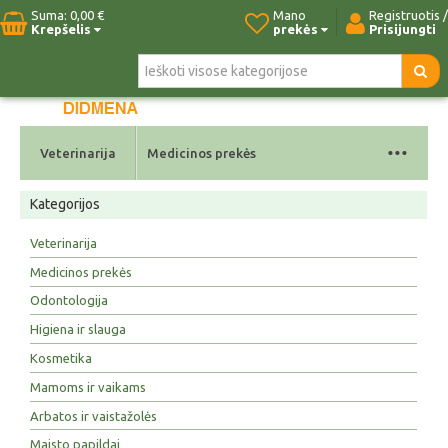
Suma:
0,00 €
Mano
Registruotis /
Krepšelis
prekės
Prisijungti
Pradžia
Naujos prekės
Paieška
Kontaktai
...
Veterinarija
Medicinos prekės
Kategorijos
Veterinarija
Medicinos prekės
Odontologija
Higiena ir slauga
Kosmetika
Mamoms ir vaikams
Arbatos ir vaistažolės
Maisto papildai