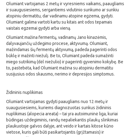
Olumiant vartojamas 2 metų ir vyresniems vaikams, paaugliams
ir suaugusiesiems, sergantiems vidutinio sunkumo ar sunkiu
atopiniu dermatitu, dar vadinamu atopine egzema, gydyti.
Olumiant galima vartoti kartu su kitais ant odos tepamais
vaistais egzemai gydyti arba vieną.
Olumiant mažina fermentų, vadinamų Jano kinazėmis,
dalyvaujančių uždegimo procese, aktyvumą. Olumiant,
mažindamas šių fermentų aktyvumą, padeda pagerinti odos
būklę ir mažinti niežulį. Be to, Olumiant padeda sumažinti
miego sutrikimą (dėl niežulio) ir pagerinti gyvenimo kokybę. Be
to, pastebėta, kad Olumiant mažina su atopiniu dermatitu
susijusius odos skausmo, nerimo ir depresijos simptomus.
Židininis nuplikimas
Olumiant vartojamas gydyti paaugliams nuo 12 metų ir
suaugusiesiems, kuriems diagnozuotas sunkus židininis
nuplikimas (alopecia areata) – tai yra autoimuninė liga, kuriai
būdingas uždegiminis, randų nepaliekantis plaukų slinkimas
plaukuotoje galvos dalyje, ant veido ir kartais kitose kūno
vietose, kuris gali būti pasikartojantis (grįžtamasis) ir