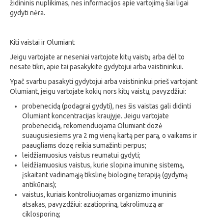
židininis nuplikimas, nes informacijos apie vartojimą šiai ligai
gydyti nėra.
Kiti vaistai ir Olumiant
Jeigu vartojate ar neseniai vartojote kitų vaistų arba dėl to
nesate tikri, apie tai pasakykite gydytojui arba vaistininkui.
Ypač svarbu pasakyti gydytojui arba vaistininkui prieš vartojant
Olumiant, jeigu vartojate kokių nors kitų vaistų, pavyzdžiui:
probenecidą (podagrai gydyti), nes šis vaistas gali didinti
Olumiant koncentracijas kraujyje. Jeigu vartojate
probenecidą, rekomenduojama Olumiant dozė
suaugusiesiems yra 2 mg vieną kartą per parą, o vaikams ir
paaugliams dozę reikia sumažinti perpus;
leidžiamuosius vaistus reumatui gydyti;
leidžiamuosius vaistus, kurie slopina imuninę sistemą,
įskaitant vadinamąją tikslinę biologinę terapiją (gydymą
antikūnais);
vaistus, kuriais kontroliuojamas organizmo imuninis
atsakas, pavyzdžiui: azatiopriną, takrolimuzą ar
ciklosporiną;