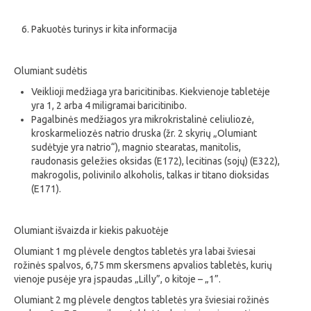
Pakuotės turinys ir kita informacija
Olumiant sudėtis
Veiklioji medžiaga yra baricitinibas. Kiekvienoje tabletėje
yra 1, 2 arba 4 miligramai baricitinibo.
Pagalbinės medžiagos yra mikrokristalinė celiuliozė,
kroskarmeliozės natrio druska (žr. 2 skyrių „Olumiant
sudėtyje yra natrio“), magnio stearatas, manitolis,
raudonasis geležies oksidas (E172), lecitinas (sojų) (E322),
makrogolis, polivinilo alkoholis, talkas ir titano dioksidas
(E171).
Olumiant išvaizda ir kiekis pakuotėje
Olumiant 1 mg plėvele dengtos tabletės yra labai šviesai
rožinės spalvos, 6,75 mm skersmens apvalios tabletės, kurių
vienoje pusėje yra įspaudas „Lilly”, o kitoje – „1”.
Olumiant 2 mg plėvele dengtos tabletės yra šviesiai rožinės