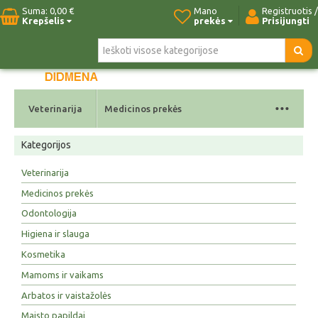
Suma:
0,00 €
Mano
Registruotis /
Krepšelis
prekės
Prisijungti
Pradžia
Naujos prekės
Paieška
Kontaktai
...
Veterinarija
Medicinos prekės
Kategorijos
Veterinarija
Medicinos prekės
Odontologija
Higiena ir slauga
Kosmetika
Mamoms ir vaikams
Arbatos ir vaistažolės
Maisto papildai