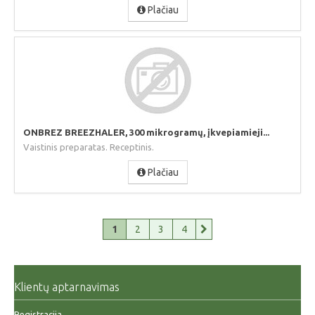
Plačiau
ONBREZ BREEZHALER, 300 mikrogramų, įkvepiamieji...
Vaistinis preparatas. Receptinis.
Plačiau
1
2
3
4
Klientų aptarnavimas
Registracija