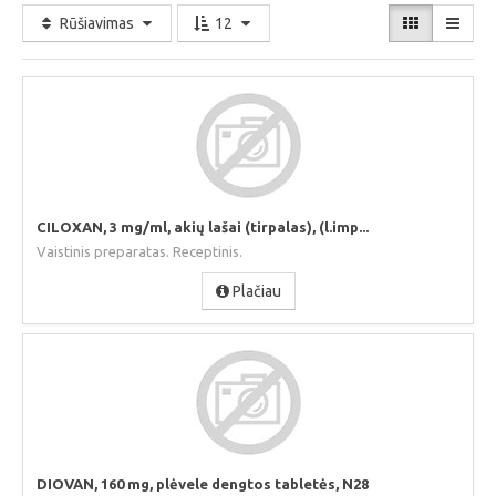
Rūšiavimas
12
CILOXAN, 3 mg/ml, akių lašai (tirpalas), (l.imp...
Vaistinis preparatas. Receptinis.
Plačiau
DIOVAN, 160 mg, plėvele dengtos tabletės, N28