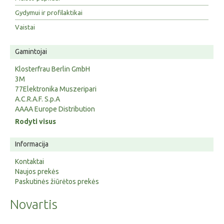
Gydymui ir profilaktikai
Vaistai
Gamintojai
Klosterfrau Berlin GmbH
3M
77Elektronika Muszeripari
A.C.R.A.F. S.p.A
AAAA Europe Distribution
Rodyti visus
Informacija
Kontaktai
Naujos prekės
Paskutinės žiūrėtos prekės
Novartis