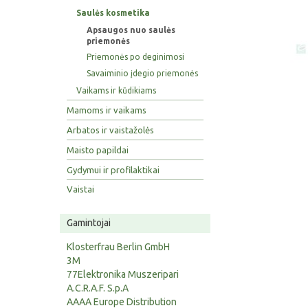
Saulės kosmetika
Apsaugos nuo saulės
priemonės
Priemonės po deginimosi
Savaiminio įdegio priemonės
Vaikams ir kūdikiams
Mamoms ir vaikams
Arbatos ir vaistažolės
Maisto papildai
Gydymui ir profilaktikai
Vaistai
Gamintojai
Klosterfrau Berlin GmbH
3M
77Elektronika Muszeripari
A.C.R.A.F. S.p.A
AAAA Europe Distribution