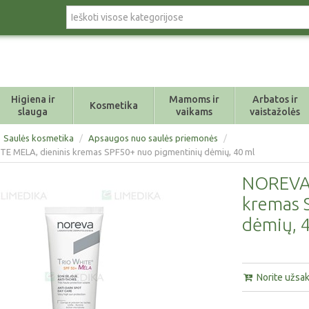
Higiena ir
Mamoms ir
Arbatos ir
Kosmetika
slauga
vaikams
vaistažolės
Saulės kosmetika
/
Apsaugos nuo saulės priemonės
/
 MELA, dieninis kremas SPF50+ nuo pigmentinių dėmių, 40 ml
NOREVA 
kremas 
dėmių, 
Norite užsaky