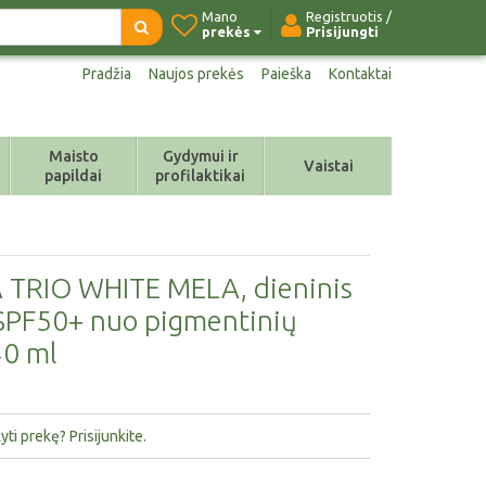
Mano
Registruotis /
prekės
Prisijungti
Pradžia
Naujos prekės
Paieška
Kontaktai
Maisto
Gydymui ir
Vaistai
papildai
profilaktikai
TRIO WHITE MELA, dieninis
SPF50+ nuo pigmentinių
40 ml
ti prekę? Prisijunkite.