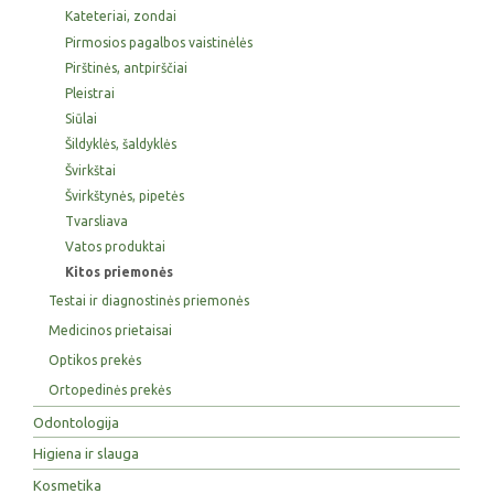
Kateteriai, zondai
Pirmosios pagalbos vaistinėlės
Pirštinės, antpirščiai
Pleistrai
Siūlai
Šildyklės, šaldyklės
Švirkštai
Švirkštynės, pipetės
Tvarsliava
Vatos produktai
Kitos priemonės
Testai ir diagnostinės priemonės
Medicinos prietaisai
Optikos prekės
Ortopedinės prekės
Odontologija
Higiena ir slauga
Kosmetika