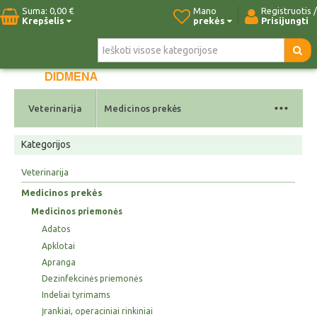
Suma:
0,00 €
Mano
Registruotis /
Krepšelis
prekės
Prisijungti
Pradžia
Naujos prekės
Paieška
Kontaktai
...
Veterinarija
Medicinos prekės
Kategorijos
Veterinarija
Medicinos prekės
Medicinos priemonės
Adatos
Apklotai
Apranga
Dezinfekcinės priemonės
Indeliai tyrimams
Įrankiai, operaciniai rinkiniai