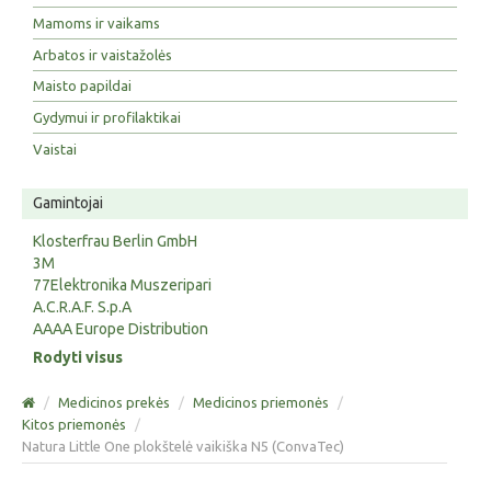
Mamoms ir vaikams
Arbatos ir vaistažolės
Maisto papildai
Gydymui ir profilaktikai
Vaistai
Gamintojai
Klosterfrau Berlin GmbH
3M
77Elektronika Muszeripari
A.C.R.A.F. S.p.A
AAAA Europe Distribution
Rodyti visus
/
Medicinos prekės
/
Medicinos priemonės
/
Kitos priemonės
/
Natura Little One plokštelė vaikiška N5 (ConvaTec)