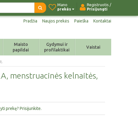
Mano
Registruotis /
prekės
Prisijungti
Pradžia
Naujos prekės
Paieška
Kontaktai
Maisto
Gydymui ir
Vaistai
papildai
profilaktikai
t.
A, menstruacinės kelnaitės,
ti prekę? Prisijunkite.