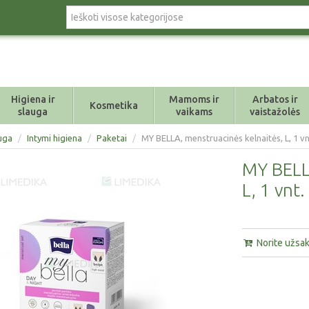
Higiena ir
Mamoms ir
Arbatos ir
Kosmetika
slauga
vaikams
vaistažolės
auga
/
Intymi higiena
/
Paketai
/
MY BELLA, menstruacinės kelnaitės, L, 1 vn
MY BELL
L, 1 vnt.
Norite užsaky