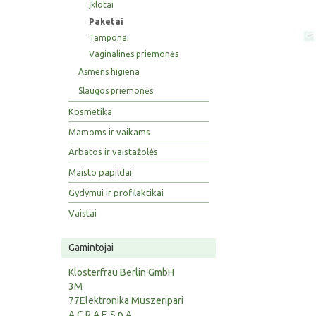
Įklotai
Paketai
Tamponai
Vaginalinės priemonės
Asmens higiena
Slaugos priemonės
Kosmetika
Mamoms ir vaikams
Arbatos ir vaistažolės
Maisto papildai
Gydymui ir profilaktikai
Vaistai
Gamintojai
Klosterfrau Berlin GmbH
3M
77Elektronika Muszeripari
A.C.R.A.F. S.p.A