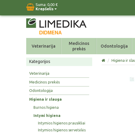
Suma:
0,00 €
Krepšelis
Medicinos
Veterinarija
Odontologija
prekės
/
Higiena ir sl
Kategorijos
Veterinarija
Medicinos prekės
Odontologija
Higiena ir slauga
Burnos higiena
Intymi higiena
Intymios higienos prausikliai
Intymios higienos servetėlės