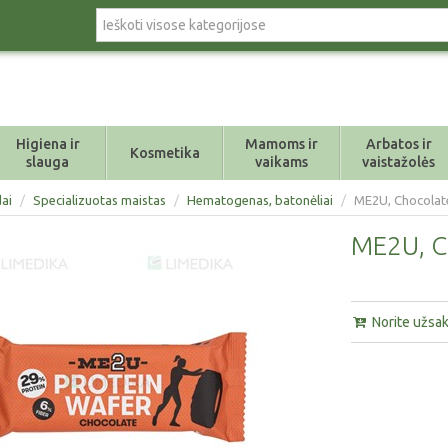
Higiena ir
Mamoms ir
Arbatos ir
Kosmetika
slauga
vaikams
vaistažolės
ai
/
Specializuotas maistas
/
Hematogenas, batonėliai
/
ME2U, Chocolate
ME2U, Ch
Norite užsaky