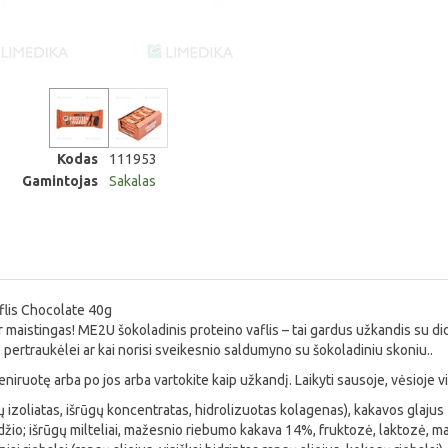
Kodas
111953
Gamintojas
Sakalas
flis Chocolate 40g
r maistingas! ME2U šokoladinis proteino vaflis – tai gardus užkandis su di
 pertraukėlei ar kai norisi sveikesnio saldumyno su šokoladiniu skoniu..
eniruotę arba po jos arba vartokite kaip užkandį. Laikyti sausoje, vėsioje vi
 izoliatas, išrūgų koncentratas, hidrolizuotas kolagenas), kakavos glajus 22
džio; išrūgų milteliai, mažesnio riebumo kakava 14%, fruktozė, laktozė, mal