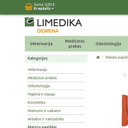
Suma:
0,00 €
Krepšelis
Medicinos
Veterinarija
Odontologija
prekės
/
Maisto papild
Kategorijos
Veterinarija
Medicinos prekės
Odontologija
Higiena ir slauga
Kosmetika
Mamoms ir vaikams
Arbatos ir vaistažolės
Maisto papildai