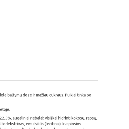
dele baltymų doze ir mažiau cukraus. Puikiai tinka po
etoje.
,5%, augaliniai riebalai: visiškai hidrinti kokosų, rapsų,
todekstrinas, emulsiklis (lecitinai), kvapiosios