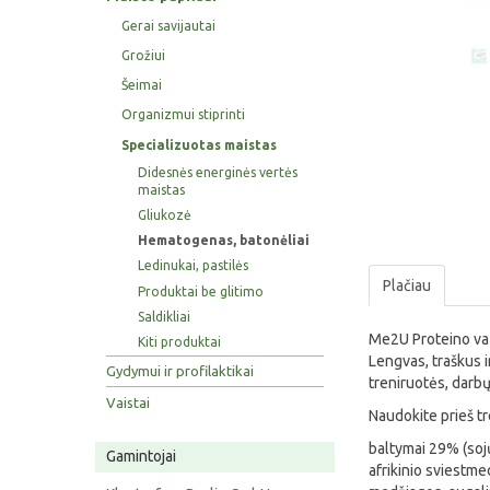
Gerai savijautai
Grožiui
Šeimai
Organizmui stiprinti
Specializuotas maistas
Didesnės energinės vertės
maistas
Gliukozė
Hematogenas, batonėliai
Ledinukai, pastilės
Plačiau
Produktai be glitimo
Saldikliai
Me2U Proteino va
Kiti produktai
Lengvas, traškus i
Gydymui ir profilaktikai
treniruotės, darbų
Vaistai
Naudokite prieš tr
baltymai 29% (sojų
Gamintojai
afrikinio sviestme