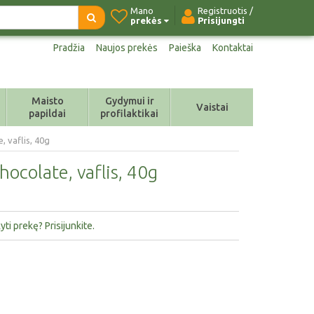
Mano
Registruotis /
prekės
Prisijungti
Pradžia
Naujos prekės
Paieška
Kontaktai
Maisto
Gydymui ir
Vaistai
papildai
profilaktikai
, vaflis, 40g
ocolate, vaflis, 40g
ti prekę? Prisijunkite.