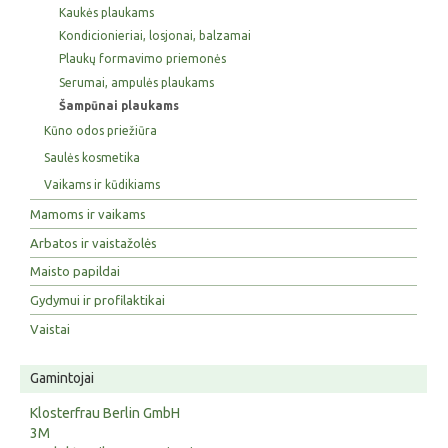
Kaukės plaukams
Kondicionieriai, losjonai, balzamai
Plaukų formavimo priemonės
Serumai, ampulės plaukams
Šampūnai plaukams
Kūno odos priežiūra
Saulės kosmetika
Vaikams ir kūdikiams
Mamoms ir vaikams
Arbatos ir vaistažolės
Maisto papildai
Gydymui ir profilaktikai
Vaistai
Gamintojai
Klosterfrau Berlin GmbH
3M