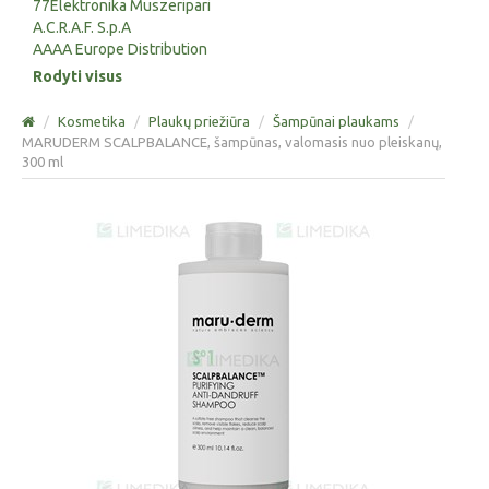
77Elektronika Muszeripari
A.C.R.A.F. S.p.A
AAAA Europe Distribution
Rodyti visus
/
Kosmetika
/
Plaukų priežiūra
/
Šampūnai plaukams
/
MARUDERM SCALPBALANCE, šampūnas, valomasis nuo pleiskanų,
300 ml