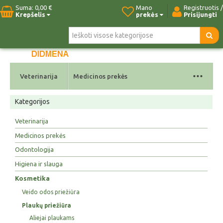
Suma:
0,00 €
Mano
Registruotis /
Krepšelis
prekės
Prisijungti
Pradžia
Naujos prekės
Paieška
Kontaktai
...
Veterinarija
Medicinos prekės
Kategorijos
Veterinarija
Medicinos prekės
Odontologija
Higiena ir slauga
Kosmetika
Veido odos priežiūra
Plaukų priežiūra
Aliejai plaukams