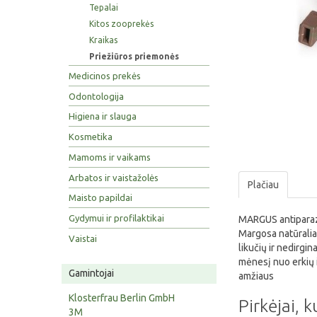
Tepalai
Kitos zooprekės
Kraikas
Priežiūros priemonės
Medicinos prekės
Odontologija
Higiena ir slauga
Kosmetika
Mamoms ir vaikams
Arbatos ir vaistažolės
Plačiau
Maisto papildai
Gydymui ir profilaktikai
MARGUS antiparazit
Margosa natūraliai 
Vaistai
likučių ir nedirg
mėnesį nuo erkių 
Gamintojai
amžiaus
Klosterfrau Berlin GmbH
Pirkėjai, k
3M