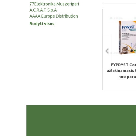
77Elektronika Muszeripari
A.C.R.A.F. S.p.A
AAAA Europe Distribution
Rodyti visus
FYPRYST Co
užlašinamasis 
nuo para.