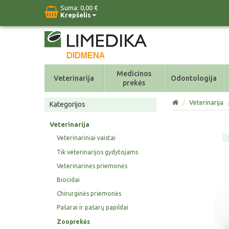
Suma:
0,00 €
Krepšelis
Medicinos
Veterinarija
Odontologija
prekės
/
Veterinarija
Kategorijos
Veterinarija
Veterinariniai vaistai
Tik veterinarijos gydytojams
Veterinarinės priemonės
Biocidai
Chirurginės priemonės
Pašarai ir pašarų papildai
Zooprekės