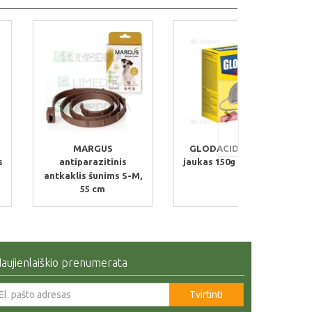
MARGUS
GLODACID pastinis
s
antiparazitinis
jaukas 150g (Unichem)
antkaklis šunims S-M,
55 cm
aujienlaiškio prenumerata
Tvirtinti