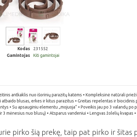
Kodas
231552
Gamintojas
Kiti gamintojai
inis antkaklis nuo išorinių parazitų katėms • Kompleksinė natūrali prieži
atbaido blusas, erkes ir kitus parazitus • Greitas repelentas ir biocidinis 
inantys • Su apsauginiu elementu „mojuoja“ • Poveikis jau po 3 valandų p
ir 3 mėnesius nuo blusų) • Atsparus vandeniui • Lengvas žolelių kvapas •
urie pirko šią prekę, taip pat pirko ir šitas