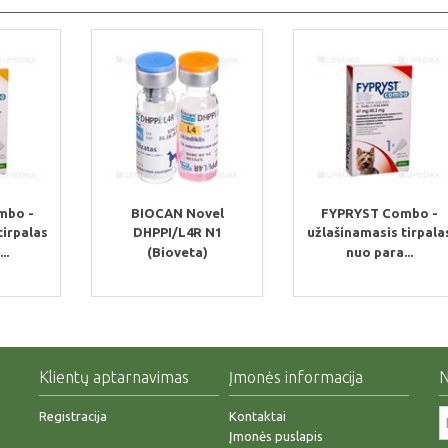
mbo -
BIOCAN Novel
FYPRYST Combo -
tirpalas
DHPPI/L4R N1
užlašinamasis tirpala
..
(Bioveta)
nuo para...
Klientų aptarnavimas
Įmonės informacija
N
Registracija
Kontaktai
Įmonės puslapis