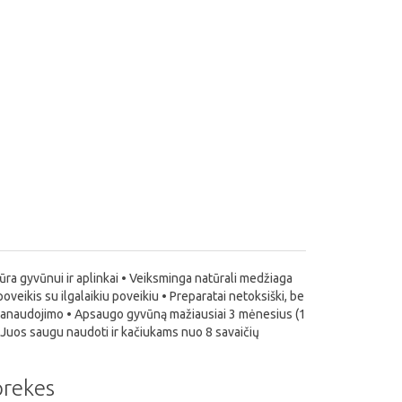
ūra gyvūnui ir aplinkai • Veiksminga natūrali medžiaga
poveikis su ilgalaikiu poveikiu • Preparatai netoksiški, be
o panaudojimo • Apsaugo gyvūną mažiausiai 3 mėnesius (1
 Juos saugu naudoti ir kačiukams nuo 8 savaičių
 prekes