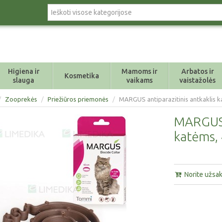
Higiena ir
Mamoms ir
Arbatos ir
Kosmetika
slauga
vaikams
vaistažolės
/
Zooprekės
/
Priežiūros priemonės
/
MARGUS antiparazitinis antkaklis 
MARGUS a
katėms,
Norite užsaky