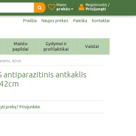
Mano
Registruotis /
prekės
Prisijungti
Pradžia
Naujos prekės
Paieška
Kontaktai
Maisto
Gydymui ir
Vaistai
papildai
profilaktikai
katėms, 42cm
ntiparazitinis antkaklis
 42cm
ti prekę? Prisijunkite.