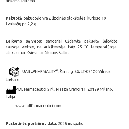
tinkamai laikoma.
Pakuotė
: pakuotėje yra 2 lizdinės plokštelės, kuriose 10
žvakučių po 2,2 g
Laikymo sąlygos:
sandariai uždarytą pakuotę laikykite
sausoje vietoje, ne aukštesnėje kaip 25 °C temperatūroje,
atokiau nuo šviesos ir šilumos šaltinių.
UAB „PHARMALITA“, Žirnių g. 26, LT-02120 Vilnius,
Lietuva.
ADL Farmaceutici S.r.l., Piazza Grandi 11, 20129 Milano,
Italija.
www.adlfarmaceutici.com
Paskutinės peržiūros data
:
2025 m. spalis