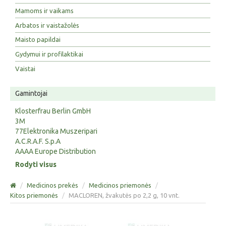
Mamoms ir vaikams
Arbatos ir vaistažolės
Maisto papildai
Gydymui ir profilaktikai
Vaistai
Gamintojai
Klosterfrau Berlin GmbH
3M
77Elektronika Muszeripari
A.C.R.A.F. S.p.A
AAAA Europe Distribution
Rodyti visus
/
Medicinos prekės
/
Medicinos priemonės
/
Kitos priemonės
/
MACLOREN, žvakutės po 2,2 g, 10 vnt.