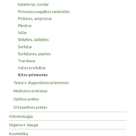
Kateteriai, zondai
Pirmosios pagalbos vaistinėlės
Pirštinės, antpirščiai
Pleistrai
Siūlai
Šildyklės, šaldyklės
Švirkštai
Švirkštynės, pipetės
Tvarsliava
Vatos produktai
Kitos priemonės
Testai ir diagnostinės priemonės
Medicinos prietaisai
Optikos prekės
Ortopedinės prekės
Odontologija
Higiena ir slauga
Kosmetika