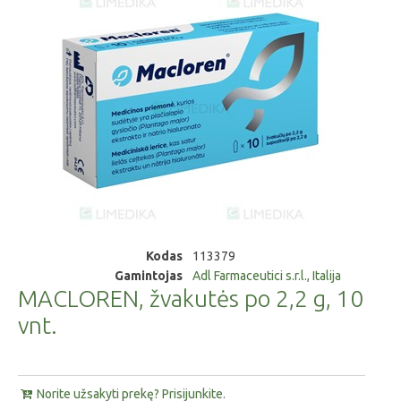
Kodas
113379
Gamintojas
Adl Farmaceutici s.r.l., Italija
MACLOREN, žvakutės po 2,2 g, 10
vnt.
Norite užsakyti prekę? Prisijunkite.