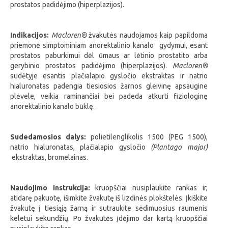
prostatos padidėjimo (hiperplazijos).
Indikacijos:
Macloren
®
žvakutės naudojamos kaip papildoma
priemonė simptominiam anorektalinio kanalo gydymui, esant
prostatos paburkimui dėl ūmaus ar lėtinio prostatito arba
gerybinio prostatos padidėjimo (hiperplazijos).
Macloren
®
sudėtyje esantis plačialapio gysločio ekstraktas ir natrio
hialuronatas padengia tiesiosios žarnos gleivinę apsaugine
plėvele, veikia raminančiai bei padeda atkurti fiziologinę
anorektalinio kanalo būklę.
Sudedamosios dalys:
polietilenglikolis 1500 (PEG 1500),
natrio hialuronatas, plačialapio gysločio
(Plantago major)
ekstraktas, bromelainas.
Naudojimo instrukcija:
kruopščiai nusiplaukite rankas ir,
atidarę pakuotę, išimkite žvakutę iš lizdinės plokštelės. Įkiškite
žvakutę į tiesiąją žarną ir sutraukite sėdimuosius raumenis
keletui sekundžių. Po žvakutės įdėjimo dar kartą kruopščiai