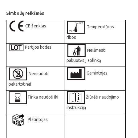
Simbolių reikšmės
CE ženklas
Temperatūros
ribos
Partijos kodas
Neišmesti
pakuotės į aplinką
Gamintojas
Nenaudoti
pakartotinai
Tinka naudoti iki
Žiūrėti naudojimo
instrukciją
Platintojas