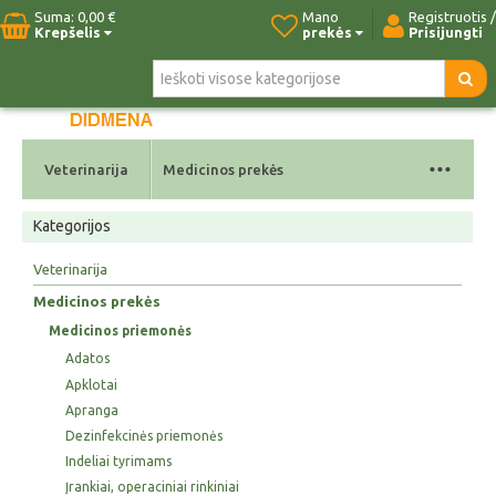
Suma:
0,00 €
Mano
Registruotis /
Krepšelis
prekės
Prisijungti
Pradžia
Naujos prekės
Paieška
Kontaktai
...
Veterinarija
Medicinos prekės
Kategorijos
Veterinarija
Medicinos prekės
Medicinos priemonės
Adatos
Apklotai
Apranga
Dezinfekcinės priemonės
Indeliai tyrimams
Įrankiai, operaciniai rinkiniai