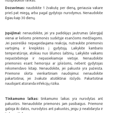
nusiplaukite rankas.
Dozavimas:
naudokite 1 žvakutę per dieną, geriausia vakare
prieš pat miegą, arba pagal gydytojo nurodymus. Nenaudokite
ilgiau kaip 30 dienų.
Įspėjimai:
nenaudokite, jei yra padidėjęs jautrumas (alergija)
vienai ar kelioms priemonės sudėtyje esančioms medžiagoms.
Jei pasireiškė nepageidaujama reakcija, nutraukite priemonės
vartojimą ir kreipkitės į gydytoją. Laikykite kambario
temperatūroje, atokiau nuo šilumos šaltinių. Laikykite vaikams
nepastebimoje ir nepasiekiamoje vietoje. Nenaudokite
priemonės esant hemorojui ar įplėšoms, nebent gydytojas
rekomendavo kitaip. Nenaudokite, jei pakuotė yra pažeista.
Priemonė skirta vienkartiniam naudojimui: nenaudokite
pakartotinai, jei žvakutė atsitiktinai išslydo. Pakartotinai
naudojant atsiranda infekcijų rizika.
Tinkamumo laikas:
tinkamumo laikas yra nurodytas ant
pakuotės. Nenaudokite priemonės jam pasibaigus. Priemonė
galioja iki datos, nurodytos ant pakuotės, jeigu ji neatidaryta ir