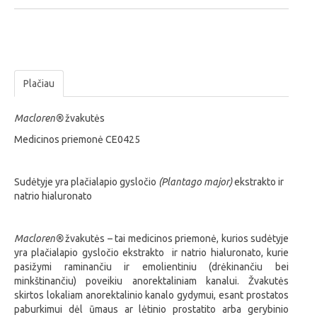
Plačiau
Macloren
®
žvakutės
Medicinos priemonė CE0425
Sudėtyje yra plačialapio gysločio
(Plantago major)
ekstrakto ir
natrio hialuronato
Macloren
®
žvakutės –
tai medicinos priemonė, kurios sudėtyje
yra plačialapio gysločio ekstrakto ir natrio hialuronato, kurie
pasižymi raminančiu ir emolientiniu (drėkinančiu bei
minkštinančiu) poveikiu anorektaliniam kanalui.
Žvakutės
skirtos lokaliam anorektalinio kanalo gydymui, esant prostatos
paburkimui dėl ūmaus ar lėtinio prostatito arba gerybinio