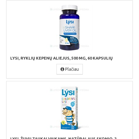
LYSI, RYKLIŲ KEPENŲ ALIEJUS, 500 MG, 60 KAPSULIŲ
Plačiau
LYSI, ŽUVŲ TAUKAI VAIKAMS, NATŪRALAUS SKONIO, 2...