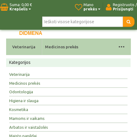
Suma:
0,00 €
Mano
Registruotis /
Krepšelis
prekės
Prisijungti
Pradžia
Naujos prekės
Paieška
Kontaktai
...
Veterinarija
Medicinos prekės
Kategorijos
Veterinarija
Medicinos prekės
Odontologija
Higiena ir slauga
Kosmetika
Mamoms ir vaikams
Arbatos ir vaistažolės
Maisto papildai