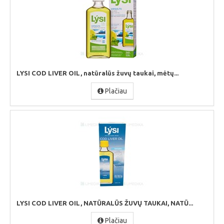
LYSI COD LIVER OIL, natūralūs žuvų taukai, mėtų...
Plačiau
LYSI COD LIVER OIL, NATŪRALŪS ŽUVŲ TAUKAI, NATŪ...
Plačiau