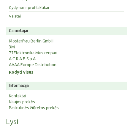
Gydymui ir profilaktikai
Vaistai
Gamintojai
Klosterfrau Berlin GmbH
3M
77Elektronika Muszeripari
A.C.R.A.F. S.p.A
AAAA Europe Distribution
Rodyti visus
Informacija
Kontaktai
Naujos prekės
Paskutinės žiūrėtos prekės
Lysi