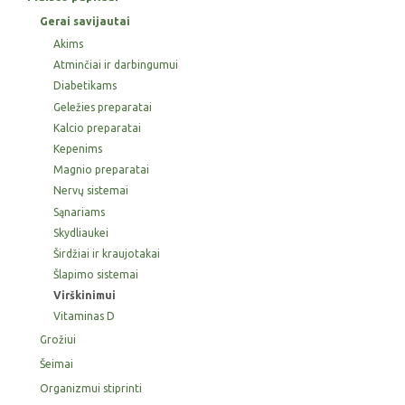
Gerai savijautai
Akims
Atminčiai ir darbingumui
Diabetikams
Geležies preparatai
Kalcio preparatai
Kepenims
Magnio preparatai
Nervų sistemai
Sąnariams
Skydliaukei
Širdžiai ir kraujotakai
Šlapimo sistemai
Virškinimui
Vitaminas D
Grožiui
Šeimai
Organizmui stiprinti