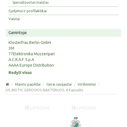
Specializuotas maistas
Gydymui ir profilaktikai
Vaistai
Gamintojai
Klosterfrau Berlin GmbH
3M
77Elektronika Muszeripari
A.C.R.A.F. S.p.A
AAAA Europe Distribution
Rodyti visus
/
Maisto papildai
/
Gerai savijautai
/
Virškinimui
/
LYL BIOTIC GEROSIOS BAKTERIJOS, 6 kapsulės