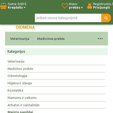
Suma:
0,00 €
Mano
Registruotis /
Krepšelis
prekės
Prisijungti
Pradžia
Naujos prekės
Paieška
Kontaktai
...
Veterinarija
Medicinos prekės
Kategorijos
Veterinarija
Medicinos prekės
Odontologija
Higiena ir slauga
Kosmetika
Mamoms ir vaikams
Arbatos ir vaistažolės
Maisto papildai