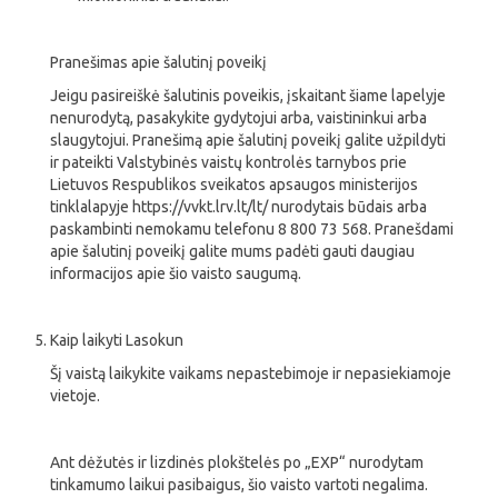
Pranešimas apie šalutinį poveikį
Jeigu pasireiškė šalutinis poveikis, įskaitant šiame lapelyje
nenurodytą, pasakykite gydytojui arba, vaistininkui arba
slaugytojui. Pranešimą apie šalutinį poveikį galite užpildyti
ir pateikti Valstybinės vaistų kontrolės tarnybos prie
Lietuvos Respublikos sveikatos apsaugos ministerijos
tinklalapyje https://vvkt.lrv.lt/lt/ nurodytais būdais arba
paskambinti nemokamu telefonu 8 800 73 568. Pranešdami
apie šalutinį poveikį galite mums padėti gauti daugiau
informacijos apie šio vaisto saugumą.
Kaip laikyti Lasokun
Šį vaistą laikykite vaikams nepastebimoje ir nepasiekiamoje
vietoje.
Ant dėžutės ir lizdinės plokštelės po „EXP“ nurodytam
tinkamumo laikui pasibaigus, šio vaisto vartoti negalima.