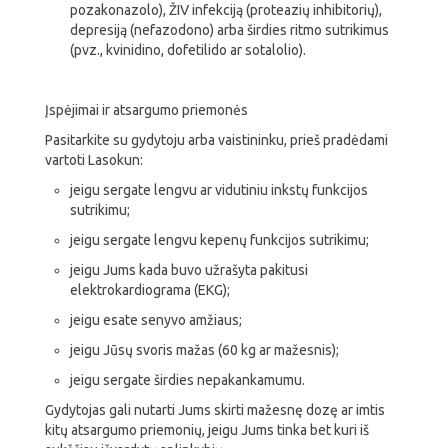
pozakonazolo), ŽIV infekciją (proteazių inhibitorių),
depresiją (nefazodono) arba širdies ritmo sutrikimus
(pvz., kvinidino, dofetilido ar sotalolio).
Įspėjimai ir atsargumo priemonės
Pasitarkite su gydytoju arba vaistininku, prieš pradėdami
vartoti Lasokun:
jeigu sergate lengvu ar vidutiniu inkstų funkcijos
sutrikimu;
jeigu sergate lengvu kepenų funkcijos sutrikimu;
jeigu Jums kada buvo užrašyta pakitusi
elektrokardiograma (EKG);
jeigu esate senyvo amžiaus;
jeigu Jūsų svoris mažas (60 kg ar mažesnis);
jeigu sergate širdies nepakankamumu.
Gydytojas gali nutarti Jums skirti mažesnę dozę ar imtis
kitų atsargumo priemonių, jeigu Jums tinka bet kuri iš