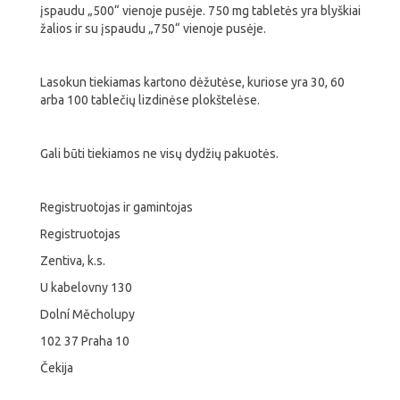
įspaudu „500“ vienoje pusėje. 750 mg tabletės yra blyškiai
žalios ir su įspaudu „750“ vienoje pusėje.
Lasokun tiekiamas kartono dėžutėse, kuriose yra 30, 60
arba 100 tablečių lizdinėse plokštelėse.
Gali būti tiekiamos ne visų dydžių pakuotės.
Registruotojas ir gamintojas
Registruotojas
Zentiva, k.s.
U kabelovny 130
Dolní Měcholupy
102 37 Praha 10
Čekija