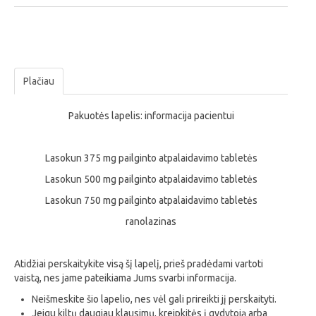
Plačiau
Pakuotės lapelis: informacija pacientui
Lasokun 375 mg pailginto atpalaidavimo tabletės
Lasokun 500 mg pailginto atpalaidavimo tabletės
Lasokun 750 mg pailginto atpalaidavimo tabletės
ranolazinas
Atidžiai perskaitykite visą šį lapelį, prieš pradėdami vartoti
vaistą, nes jame pateikiama Jums svarbi informacija.
Neišmeskite šio lapelio, nes vėl gali prireikti jį perskaityti.
Jeigu kiltų daugiau klausimų, kreipkitės į gydytoją arba