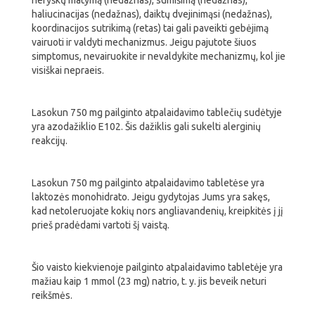
neryškų matymą (nedažnas), sumišimą (nedažnas),
haliucinacijas (nedažnas), daiktų dvejinimąsi (nedažnas),
koordinacijos sutrikimą (retas) tai gali paveikti gebėjimą
vairuoti ir valdyti mechanizmus. Jeigu pajutote šiuos
simptomus, nevairuokite ir nevaldykite mechanizmų, kol jie
visiškai nepraeis.
Lasokun 750 mg pailginto atpalaidavimo tablečių sudėtyje
yra azodažiklio E102. Šis dažiklis gali sukelti alerginių
reakcijų.
Lasokun 750 mg pailginto atpalaidavimo tabletėse yra
laktozės monohidrato. Jeigu gydytojas Jums yra sakęs,
kad netoleruojate kokių nors angliavandenių, kreipkitės į jį
prieš pradėdami vartoti šį vaistą.
Šio vaisto kiekvienoje pailginto atpalaidavimo tabletėje yra
mažiau kaip 1 mmol (23 mg) natrio, t. y. jis beveik neturi
reikšmės.