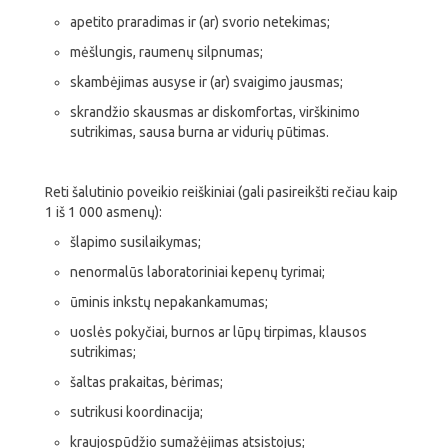
apetito praradimas ir (ar) svorio netekimas;
mėšlungis, raumenų silpnumas;
skambėjimas ausyse ir (ar) svaigimo jausmas;
skrandžio skausmas ar diskomfortas, virškinimo
sutrikimas, sausa burna ar vidurių pūtimas.
Reti šalutinio poveikio reiškiniai (gali pasireikšti rečiau kaip
1 iš 1 000 asmenų):
šlapimo susilaikymas;
nenormalūs laboratoriniai kepenų tyrimai;
ūminis inkstų nepakankamumas;
uoslės pokyčiai, burnos ar lūpų tirpimas, klausos
sutrikimas;
šaltas prakaitas, bėrimas;
sutrikusi koordinacija;
kraujospūdžio sumažėjimas atsistojus;