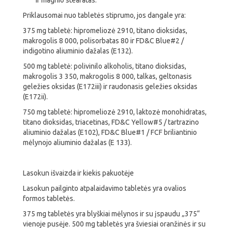
ir magnio stearatas.
Priklausomai nuo tabletės stiprumo, jos dangale yra:
375 mg tabletė: hipromeliozė 2910, titano dioksidas,
makrogolis 8 000, polisorbatas 80 ir FD&C Blue#2 /
indigotino aliuminio dažalas (E132).
500 mg tabletė: polivinilo alkoholis, titano dioksidas,
makrogolis 3 350, makrogolis 8 000, talkas, geltonasis
geležies oksidas (E172iii) ir raudonasis geležies oksidas
(E172ii).
750 mg tabletė: hipromeliozė 2910, laktozė monohidratas,
titano dioksidas, triacetinas, FD&C Yellow#5 / tartrazino
aliuminio dažalas (E102), FD&C Blue#1 / FCF briliantinio
mėlynojo aliuminio dažalas (E 133).
Lasokun išvaizda ir kiekis pakuotėje
Lasokun pailginto atpalaidavimo tabletės yra ovalios
formos tabletės.
375 mg tabletės yra blyškiai mėlynos ir su įspaudu „375“
vienoje pusėje. 500 mg tabletės yra šviesiai oranžinės ir su