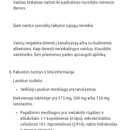
Vaistas tinkamas vartoti iki paskutinės nurodyto mėnesio
dienos.
Šiam vaistui specialių laikymo sąlygų nereikia.
Vaistų negalima išmesti į kanalizaciją arba su buitinėmis
atliekomis. Kaip išmesti nereikalingus vaistus, klauskite
vaistininko. Šios priemonės padės apsaugoti aplinką.
Pakuotės turinys ir kita informacija
Lasokun sudėtis
Veiklioji Lasokun medžiaga yra ranolazinas.
Kiekvienoje tabletėje yra 375 mg, 500 mg arba 750 mg
ranolazino.
Pagalbinės medžiagos yra: metakrilo rūgšties ir
etilakrilato 1:1 kopolimeras (A tipo), mikrokristalinė
celiuliozė 101, hipromeliozė (2910), natrio hidroksidas