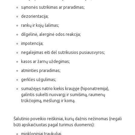
sąmonės sutrikimas ar praradimas;
dezorientacija;
rankų ir kojų šalimas;
dilgėlinė, alerginė odos reakcija;
impotencija;
negalėjimas eiti dėl sutrikusios pusiausvyros;
kasos ar žarnų uždegimas;
atminties praradimas;
gerklės užgulimas;
sumažėjęs natrio kiekis kraujyje (hiponatremija),
galintis sukelti nuovargį ir sumišimą, raumenų
trūkčiojimą, mėšlungį ir komą.
Šalutinio poveikio reiškiniai, kurių dažnis nežinomas (negali
būti apskaičiuotas pagal turimus duomenis):
miokloniniai traukuliai.