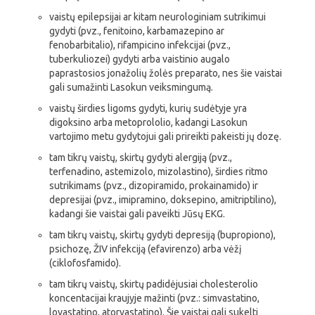
vaistų epilepsijai ar kitam neurologiniam sutrikimui
gydyti (pvz., fenitoino, karbamazepino ar
fenobarbitalio), rifampicino infekcijai (pvz.,
tuberkuliozei) gydyti arba vaistinio augalo
paprastosios jonažolių žolės preparato, nes šie vaistai
gali sumažinti Lasokun veiksmingumą.
vaistų širdies ligoms gydyti, kurių sudėtyje yra
digoksino arba metoprololio, kadangi Lasokun
vartojimo metu gydytojui gali prireikti pakeisti jų dozę.
tam tikrų vaistų, skirtų gydyti alergiją (pvz.,
terfenadino, astemizolo, mizolastino), širdies ritmo
sutrikimams (pvz., dizopiramido, prokainamido) ir
depresijai (pvz., imipramino, doksepino, amitriptilino),
kadangi šie vaistai gali paveikti Jūsų EKG.
tam tikrų vaistų, skirtų gydyti depresiją (bupropiono),
psichozę, ŽIV infekciją (efavirenzo) arba vėžį
(ciklofosfamido).
tam tikrų vaistų, skirtų padidėjusiai cholesterolio
koncentacijai kraujyje mažinti (pvz.: simvastatino,
lovastatino, atorvastatino). Šie vaistai gali sukelti