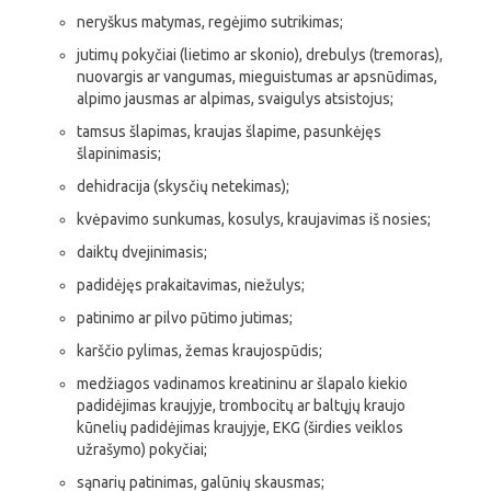
neryškus matymas, regėjimo sutrikimas;
jutimų pokyčiai (lietimo ar skonio), drebulys (tremoras),
nuovargis ar vangumas, mieguistumas ar apsnūdimas,
alpimo jausmas ar alpimas, svaigulys atsistojus;
tamsus šlapimas, kraujas šlapime, pasunkėjęs
šlapinimasis;
dehidracija (skysčių netekimas);
kvėpavimo sunkumas, kosulys, kraujavimas iš nosies;
daiktų dvejinimasis;
padidėjęs prakaitavimas, niežulys;
patinimo ar pilvo pūtimo jutimas;
karščio pylimas, žemas kraujospūdis;
medžiagos vadinamos kreatininu ar šlapalo kiekio
padidėjimas kraujyje, trombocitų ar baltųjų kraujo
kūnelių padidėjimas kraujyje, EKG (širdies veiklos
užrašymo) pokyčiai;
sąnarių patinimas, galūnių skausmas;