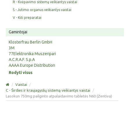
R - Kvėpavimo sistemą veikiantys vaistai
S - Jutimo organus veikiantys vaistai
V - Kiti preparatai
Gamintojai
Klosterfrau Berlin GmbH
3M
77Elektronika Muszeripari
A.C.R.A.F. S.p.A
AAAA Europe Distribution
Rodyti visus
/
Vaistai
/
C - Širdies ir kraujagyslių sistemą veikiantys vaistai
/
Lasokun 750mg pailginto atpalaidavimo tabletės N60 (Zentiva)