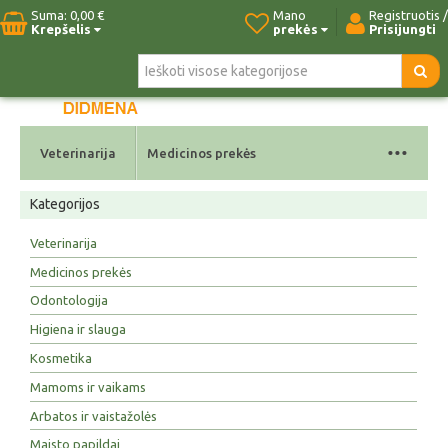
Suma:
0,00 €
Mano
Registruotis /
Krepšelis
prekės
Prisijungti
Pradžia
Naujos prekės
Paieška
Kontaktai
...
Veterinarija
Medicinos prekės
Kategorijos
Veterinarija
Medicinos prekės
Odontologija
Higiena ir slauga
Kosmetika
Mamoms ir vaikams
Arbatos ir vaistažolės
Maisto papildai