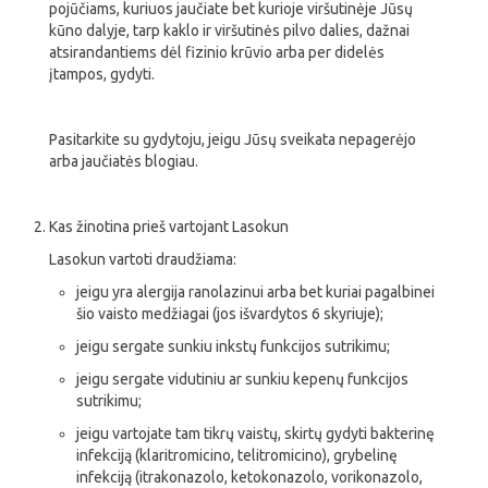
pojūčiams, kuriuos jaučiate bet kurioje viršutinėje Jūsų
kūno dalyje, tarp kaklo ir viršutinės pilvo dalies, dažnai
atsirandantiems dėl fizinio krūvio arba per didelės
įtampos, gydyti.
Pasitarkite su gydytoju, jeigu Jūsų sveikata nepagerėjo
arba jaučiatės blogiau.
Kas žinotina prieš vartojant Lasokun
Lasokun vartoti draudžiama:
jeigu yra alergija ranolazinui arba bet kuriai pagalbinei
šio vaisto medžiagai (jos išvardytos 6 skyriuje);
jeigu sergate sunkiu inkstų funkcijos sutrikimu;
jeigu sergate vidutiniu ar sunkiu kepenų funkcijos
sutrikimu;
jeigu vartojate tam tikrų vaistų, skirtų gydyti bakterinę
infekciją (klaritromicino, telitromicino), grybelinę
infekciją (itrakonazolo, ketokonazolo, vorikonazolo,