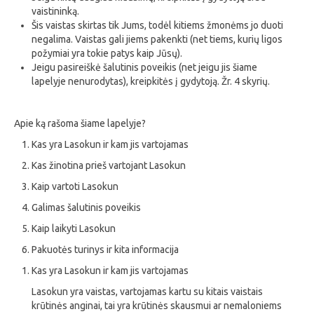
vaistininką.
Šis vaistas skirtas tik Jums, todėl kitiems žmonėms jo duoti
negalima. Vaistas gali jiems pakenkti (net tiems, kurių ligos
požymiai yra tokie patys kaip Jūsų).
Jeigu pasireiškė šalutinis poveikis (net jeigu jis šiame
lapelyje nenurodytas), kreipkitės į gydytoją. Žr. 4 skyrių.
Apie ką rašoma šiame lapelyje?
Kas yra Lasokun ir kam jis vartojamas
Kas žinotina prieš vartojant Lasokun
Kaip vartoti Lasokun
Galimas šalutinis poveikis
Kaip laikyti Lasokun
Pakuotės turinys ir kita informacija
Kas yra Lasokun ir kam jis vartojamas
Lasokun yra vaistas, vartojamas kartu su kitais vaistais
krūtinės anginai, tai yra krūtinės skausmui ar nemaloniems