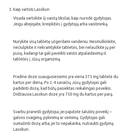
Kaip vartoti Lasokun
Visada vartokite šį vaistą tiksliai, kaip nurodė gydytojas.
Jeigu abejojate, kreipkitės į gydytoją arba vaistininką.
Nurykite visą tabletę užgerdami vandeniu. Nesmulkinkite,
nečiulpkite ir nekramtykite tabletės, bei nelaužkite jų per
pusę, kadangi tai gali paveikti vaisto atpalaidavimą iš
tabletės į Jūsų organizmą.
Pradinė dozė suaugusiesiems yra viena 375 mg tabletė du
kartus per dieną. Po 2‑4 savaičių Jūsų gydytojas gali
padidinti dozę, kad būtų pasiektas reikalingas poveikis.
Didžiausia Lasokun dozė yra 750 mg du kartus per parą.
Svarbu pranešti gydytojui, jei pajutote šalutinį poveikį –
galvos svaigimą, pykinimą ar vėmimą. Gydytojas gali
sumažinti dozę arba, jei to nepakanka, nutraukti gydymą
Lasokun.