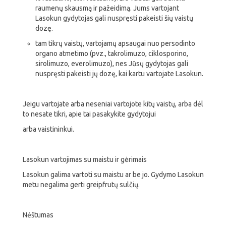
raumenų skausmą ir pažeidimą. Jums vartojant
Lasokun gydytojas gali nuspręsti pakeisti šių vaistų
dozę.
tam tikrų vaistų, vartojamų apsaugai nuo persodinto
organo atmetimo (pvz., takrolimuzo, ciklosporino,
sirolimuzo, everolimuzo), nes Jūsų gydytojas gali
nuspręsti pakeisti jų dozę, kai kartu vartojate Lasokun.
Jeigu vartojate arba neseniai vartojote kitų vaistų, arba dėl
to nesate tikri, apie tai pasakykite gydytojui
arba vaistininkui.
Lasokun vartojimas su maistu ir gėrimais
Lasokun galima vartoti su maistu ar be jo. Gydymo Lasokun
metu negalima gerti greipfrutų sulčių.
Nėštumas