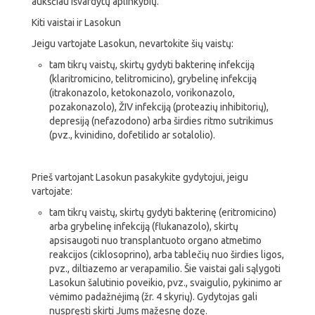
aukščiau išvardytų aplinkybių.
Kiti vaistai ir Lasokun
Jeigu vartojate Lasokun, nevartokite šių vaistų:
tam tikrų vaistų, skirtų gydyti bakterinę infekciją
(klaritromicino, telitromicino), grybelinę infekciją
(itrakonazolo, ketokonazolo, vorikonazolo,
pozakonazolo), ŽIV infekciją (proteazių inhibitorių),
depresiją (nefazodono) arba širdies ritmo sutrikimus
(pvz., kvinidino, dofetilido ar sotalolio).
Prieš vartojant Lasokun pasakykite gydytojui, jeigu
vartojate:
tam tikrų vaistų, skirtų gydyti bakterinę (eritromicino)
arba grybelinę infekciją (flukanazolo), skirtų
apsisaugoti nuo transplantuoto organo atmetimo
reakcijos (ciklosoprino), arba tablečių nuo širdies ligos,
pvz., diltiazemo ar verapamilio. Šie vaistai gali sąlygoti
Lasokun šalutinio poveikio, pvz., svaigulio, pykinimo ar
vėmimo padažnėjimą (žr. 4 skyrių). Gydytojas gali
nuspręsti skirti Jums mažesnę dozę.