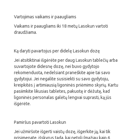
Vartojimas vaikams ir paaugliams
Vaikams ir paaugliams iki 18 metų Lasokun vartoti
draudžiama.
Ką daryti pavartojus per didelę Lasokun dozę
Jei atsitiktinai išgėrėte per daug Lasokun tablečių arba
suvartojote didesnę dozę, nei buvo gydytojo
rekomenduota, nedelsiant praneškite apie tai savo
gydytojui. Jei negalite susisiekti su savo gydytoju,
kreipkitės į artimiausią ligoninės priėmimo skyrių. Kartu
pasiimkite likusias tabletes, pakuotę ir dėžutę, kad
ligoninės personalas galėtų lengvai suprasti, ką jūs
išgėrėte.
Pamiršus pavartoti Lasokun
Jei užmiršote išgerti vaistų dozę, išgerkite ją, kai tik
prisimenate, išskyrus tada, kai netoli (mažiau kaip 6