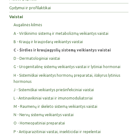
Gydymui ir profilaktikai
Vaistai
Augalinės kilmės
A - Virškinimo sistemą ir metabolizmą veikiantys vaistai
B - Kraują ir kraujodarą veikiantys vaistai
C - Širdies ir kraujagyslių sistemą veikiantys vaistai
D - Dermatologiniai vaistai
G - Urogenitalinę sistemą veikiantys vaistai ir lytiniai hormonai
H - Sistemiškai veikiantys hormonų preparatai, išskyrus lytinius
hormonus
J - Sistemiškai veikiantys priešinfekciniai vaistai
L - Antinavikiniai vaistai ir imunomoduliatoriai
M - Raumenų ir skeleto sistemą veikiantys vaistai
N - Nervų sistemą veikiantys vaistai
O - Homeopatiniai preparatai
P - Antiparazitiniai vaistai, insekticidai ir repelentai