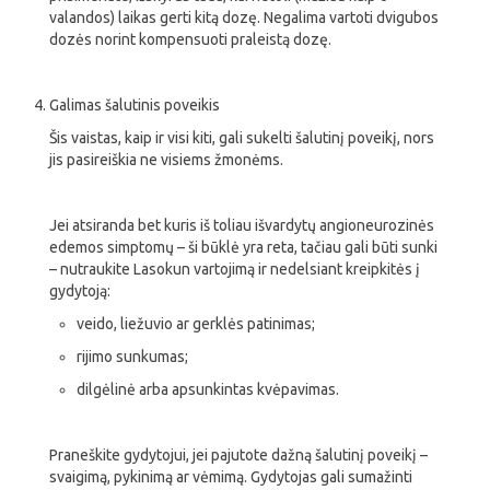
valandos) laikas gerti kitą dozę. Negalima vartoti dvigubos
dozės norint kompensuoti praleistą dozę.
Galimas šalutinis poveikis
Šis vaistas, kaip ir visi kiti, gali sukelti šalutinį poveikį, nors
jis pasireiškia ne visiems žmonėms.
Jei atsiranda bet kuris iš toliau išvardytų angioneurozinės
edemos simptomų – ši būklė yra reta, tačiau gali būti sunki
– nutraukite Lasokun vartojimą ir nedelsiant kreipkitės į
gydytoją:
veido, liežuvio ar gerklės patinimas;
rijimo sunkumas;
dilgėlinė arba apsunkintas kvėpavimas.
Praneškite gydytojui, jei pajutote dažną šalutinį poveikį –
svaigimą, pykinimą ar vėmimą. Gydytojas gali sumažinti