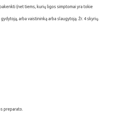
pakenkti (net tiems, kurių ligos simptomai yra tokie
 gydytoją, arba vaistininką arba slaugytoją. Žr. 4 skyrių.
ės preparato.