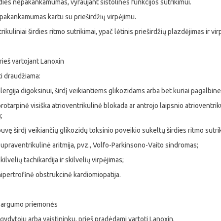
rdies nepakankamumas, vyraujant sistolinės funkcijos sutrikimui.
epakankamumas kartu su prieširdžių virpėjimu.
ikuliniai širdies ritmo sutrikimai, ypač lėtinis prieširdžių plazdėjimas ir vir
rieš vartojant Lanoxin
ti draudžiama:
alergija digoksinui, širdį veikiantiems glikozidams arba bet kuriai pagalbinei
protarpinė visiška atrioventrikulinė blokada ar antrojo laipsnio atriovent
;
buvę širdį veikiančių glikozidų toksinio poveikio sukeltų širdies ritmo sutri
supraventrikulinė aritmija, pvz., Volfo-Parkinsono-Vaito sindromas;
kilvelių tachikardija ir skilvelių virpėjimas;
hipertrofinė obstrukcinė kardiomiopatija.
atsargumo priemonės
 gydytoju arba vaistininku, prieš pradėdami vartoti Lanoxin.