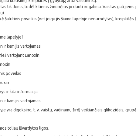
ugiau klausimų, kreipkitės į gydytoją arba vaistininką.
irtas tik Jums, todėl kitiems žmonėms jo duoti negalima. Vaistas gali jiems 
ų).
kė šalutinis poveikis (net jeigu jis šiame lapelyje nenurodytas), kreipkitės į
ame lapelyje?
n ir kam jis vartojamas
rieš vartojant Lanoxin
anoxin
nis poveikis
anoxin
ys ir kita informacija
n ir kam jis vartojamas
je yra digoksino, t. y. vaistų, vadinamų širdį veikiančiais glikozidais, grup
os toliau išvardytos ligos.