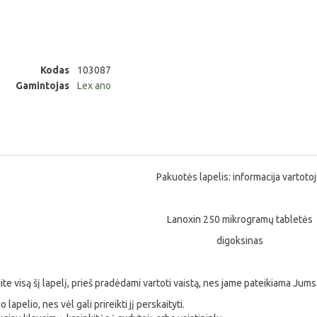
Kodas
103087
Gamintojas
Lex ano
Pakuotės lapelis: informacija vartotoj
Lanoxin 250 mikrogramų tabletės
digoksinas
ite visą šį lapelį, prieš pradėdami vartoti vaistą, nes jame pateikiama Jums
 lapelio, nes vėl gali prireikti jį perskaityti.