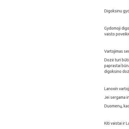
Digoksinu gydo
Gydomoji digo
vaisto poveiki
Vartojimas s
Dozė turi būti
paprastai būna
digoksino doz
Lanoxin vartoj
Jei sergama in
Duomenų, kad 
Kiti vaistai ir 