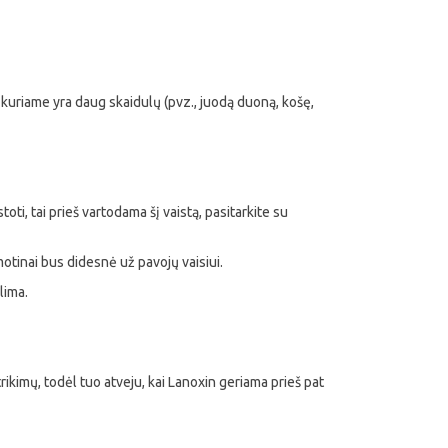
 kuriame yra daug skaidulų (pvz., juodą duoną, košę,
ti, tai prieš vartodama šį vaistą, pasitarkite su
motinai bus didesnė už pavojų vaisiui.
lima.
ikimų, todėl tuo atveju, kai Lanoxin geriama prieš pat