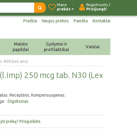
Mano
Registruotis /
prekės
Prisijungti
Pradžia
Naujos prekės
Paieška
Kontaktai
Maisto
Gydymui ir
Vaistai
papildai
profilaktikai
b. N30 (Lex ano)
(l.imp) 250 mcg tab. N30 (Lex
ratas. Receptinis. Kompensuojamas.
ga:
Digoksinas
ti prekę? Prisijunkite.