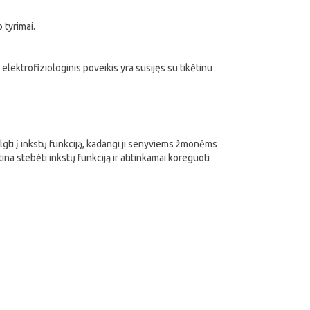
 tyrimai.
ektrofiziologinis poveikis yra susijęs su tikėtinu
lgti į inkstų funkciją, kadangi ji senyviems žmonėms
ina stebėti inkstų funkciją ir atitinkamai koreguoti