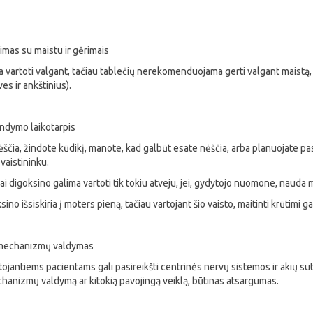
imas su maistu ir gėrimais
a vartoti valgant, tačiau tablečių nerekomenduojama gerti valgant maistą,
es ir ankštinius).
indymo laikotarpis
ščia, žindote kūdikį, manote, kad galbūt esate nėščia, arba planuojate pasto
vaistininku.
ai digoksino galima vartoti tik tokiu atveju, jei, gydytojo nuomone, nauda 
sino išsiskiria į moters pieną, tačiau vartojant šio vaisto, maitinti krūtimi ga
r mechanizmų valdymas
ojantiems pacientams gali pasireikšti centrinės nervų sistemos ir akių sutr
chanizmų valdymą ar kitokią pavojingą veiklą, būtinas atsargumas.