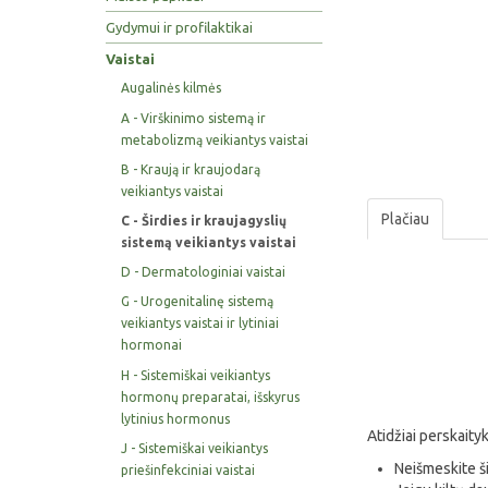
Gydymui ir profilaktikai
Vaistai
Augalinės kilmės
A - Virškinimo sistemą ir
metabolizmą veikiantys vaistai
B - Kraują ir kraujodarą
veikiantys vaistai
Plačiau
C - Širdies ir kraujagyslių
sistemą veikiantys vaistai
D - Dermatologiniai vaistai
G - Urogenitalinę sistemą
veikiantys vaistai ir lytiniai
hormonai
H - Sistemiškai veikiantys
hormonų preparatai, išskyrus
lytinius hormonus
Atidžiai perskaityk
J - Sistemiškai veikiantys
Neišmeskite šio
priešinfekciniai vaistai