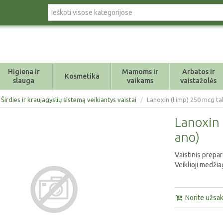
Higiena ir
Mamoms ir
Arbatos ir
Kosmetika
slauga
vaikams
vaistažolės
 Širdies ir kraujagyslių sistemą veikiantys vaistai
/
Lanoxin (l.imp) 250 mcg ta
Lanoxin 
ano)
Vaistinis prepa
Veiklioji medžia
Norite užsaky