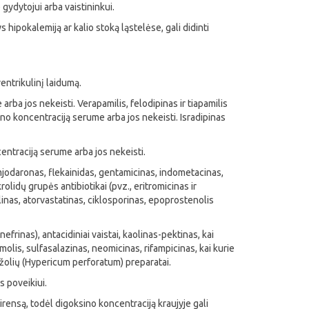
 gydytojui arba vaistininkui.
s hipokalemiją ar kalio stoką ląstelėse, gali didinti
entrikulinį laidumą.
rba jos nekeisti. Verapamilis, felodipinas ir tiapamilis
ino koncentraciją serume arba jos nekeisti. Isradipinas
entraciją serume arba jos nekeisti.
amjodaronas, flekainidas, gentamicinas, indometacinas,
lidų grupės antibiotikai (pvz., eritromicinas ir
telinas, atorvastatinas, ciklosporinas, epoprostenolis
efrinas), antacidiniai vaistai, kaolinas-pektinas, kai
amolis, sulfasalazinas, neomicinas, rifampicinas, kai kurie
nažolių (Hypericum perforatum) preparatai.
 poveikiui.
klirensą, todėl digoksino koncentraciją kraujyje gali