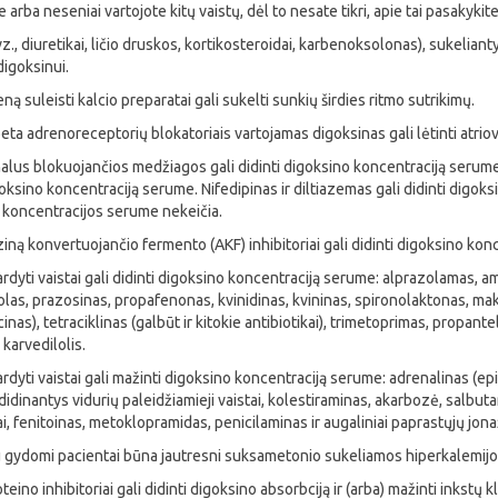
e arba neseniai vartojote kitų vaistų, dėl to nesate tikri, apie tai pasakykite
vz., diuretikai, ličio druskos, kortikosteroidai, karbenoksolonas), sukelianty
digoksinui.
veną suleisti kalcio preparatai gali sukelti sunkių širdies ritmo sutrikimų.
eta adrenoreceptorių blokatoriais vartojamas digoksinas gali lėtinti atriov
alus blokuojančios medžiagos gali didinti digoksino koncentraciją serume a
oksino koncentraciją serume. Nifedipinas ir diltiazemas gali didinti digoks
 koncentracijos serume nekeičia.
ną konvertuojančio fermento (AKF) inhibitoriai gali didinti digoksino konc
ardyti vaistai gali didinti digoksino koncentraciją serume: alprazolamas, 
las, prazosinas, propafenonas, kvinidinas, kvininas, spironolaktonas, makro
cinas), tetraciklinas (galbūt ir kitokie antibiotikai), trimetoprimas, propan
ir karvedilolis.
ardyti vaistai gali mažinti digoksino koncentraciją serume: adrenalinas (epin
 didinantys vidurių paleidžiamieji vaistai, kolestiraminas, akarbozė, salbut
ai, fenitoinas, metoklopramidas, penicilaminas ir augaliniai paprastųjų jo
 gydomi pacientai būna jautresni suksametonio sukeliamos hiperkalemijos
teino inhibitoriai gali didinti digoksino absorbciją ir (arba) mažinti inkstų 