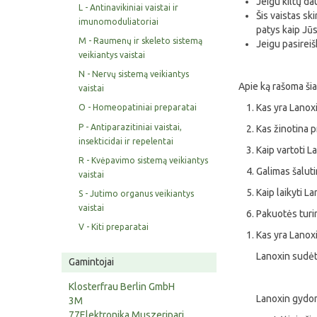
Jeigu kiltų da
L - Antinavikiniai vaistai ir
Šis vaistas sk
imunomoduliatoriai
patys kaip Jūs
M - Raumenų ir skeleto sistemą
Jeigu pasireiš
veikiantys vaistai
N - Nervų sistemą veikiantys
Apie ką rašoma ši
vaistai
Kas yra Lanoxi
O - Homeopatiniai preparatai
P - Antiparazitiniai vaistai,
Kas žinotina p
insekticidai ir repelentai
Kaip vartoti L
R - Kvėpavimo sistemą veikiantys
Galimas šaluti
vaistai
Kaip laikyti L
S - Jutimo organus veikiantys
vaistai
Pakuotės turin
V - Kiti preparatai
Kas yra Lanoxi
Lanoxin sudėty
Gamintojai
Klosterfrau Berlin GmbH
Lanoxin gydom
3M
77Elektronika Muszeripari