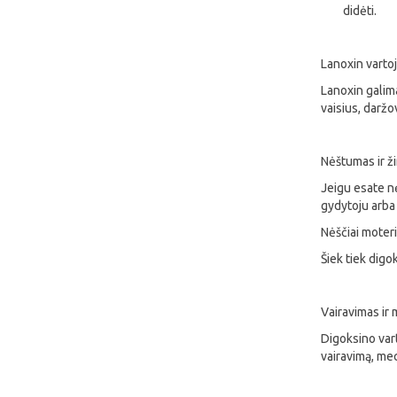
didėti.
Lanoxin vartoj
Lanoxin galim
vaisius, daržov
Nėštumas ir ž
Jeigu esate nė
gydytoju arba 
Nėščiai moteri
Šiek tiek digok
Vairavimas i
Digoksino vart
vairavimą, me