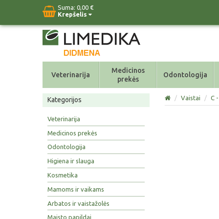
Suma:
0,00 €
Krepšelis
Medicinos
Veterinarija
Odontologija
prekės
/
Vaistai
/
C -
Kategorijos
Veterinarija
Medicinos prekės
Odontologija
Higiena ir slauga
Kosmetika
Mamoms ir vaikams
Arbatos ir vaistažolės
Maisto papildai