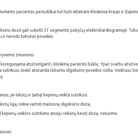
miems pacientas periodiškai turi būti atliekami klinikiniai kraujo ir šlapimo
ksino dozė gali sukelti ST segmento pokyčių elektrokardiogramoje. Toks el
u ir nerodo toksinio poveikio.
enyviems žmonėms
 koreguojama atsižvelgiant į klinikinę paciento būklę. Ypač svarbu atsižve
 sutrikusi, todėl atsiranda toksinio digoksino poveikio rizika. Vadinasi, būt
ę.
imas, jei inkstų ir (arba) kepenų veikla sutrikusi
kstų liga, reikia vartoti mažesnę digoksino dozę.
kepenų veiklos sutrikimo atveju reikėtų keisti dozę, neturima.
Lanoxin