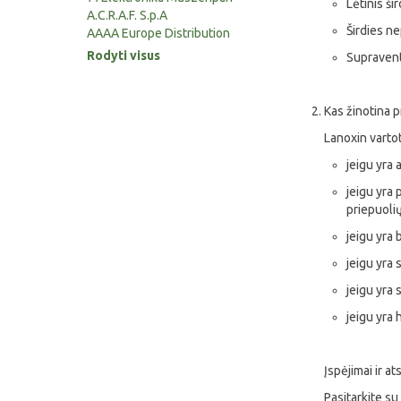
Lėtinis ši
A.C.R.A.F. S.p.A
Širdies n
AAAA Europe Distribution
Rodyti visus
Supraventr
Kas žinotina p
Lanoxin varto
jeigu yra 
jeigu yra 
priepuolių
jeigu yra 
jeigu yra 
jeigu yra s
jeigu yra 
Įspėjimai ir 
Pasitarkite su