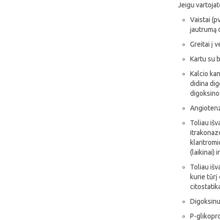
Jeigu vartojat
Vaistai (p
jautrumą 
Greitai į 
Kartu su b
Kalcio kan
didina dig
digoksino
Angiotenzi
Toliau išv
itrakonazo
klaritromi
(laikinai) 
Toliau išv
kurie tūrį
citostatik
Digoksinu
P-glikopro