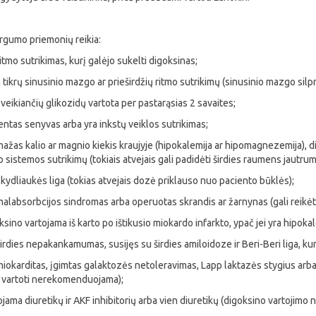
argumo priemonių reikia:
ritmo sutrikimas, kurį galėjo sukelti digoksinas;
m tikrų sinusinio mazgo ar prieširdžių ritmo sutrikimų (sinusinio mazgo sil
į veikiančių glikozidų vartota per pastarąsias 2 savaites;
entas senyvas arba yra inkstų veiklos sutrikimas;
mažas kalio ar magnio kiekis kraujyje (hipokalemija ar hipomagnezemija), did
sistemos sutrikimų (tokiais atvejais gali padidėti širdies raumens jautrum
skydliaukės liga (tokias atvejais dozė priklauso nuo paciento būklės);
malabsorbcijos sindromas arba operuotas skrandis ar žarnynas (gali reikėt
ksino vartojama iš karto po ištikusio miokardo infarkto, ypač jei yra hipokalemij
širdies nepakankamumas, susijęs su širdies amiloidoze ir Beri-Beri liga, kur
miokarditas, įgimtas galaktozės netoleravimas, Lapp laktazės stygius arba 
 vartoti nerekomenduojama);
ojama diuretikų ir AKF inhibitorių arba vien diuretikų (digoksino vartojimo 