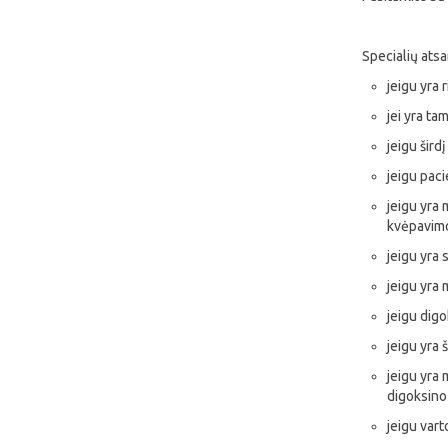
Specialių ats
jeigu yra 
jei yra ta
jeigu šird
jeigu paci
jeigu yra 
kvėpavimo 
jeigu yra 
jeigu yra 
jeigu digo
jeigu yra 
jeigu yra 
digoksino
jeigu vart