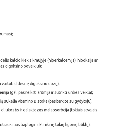
pnumas);
elis kalcio kiekis kraujyje (hiperkalcemija), hipoksija ar
as digoksino poveikiui);
i vartoti didesnę digoksino dozę);
a (gali pasireikšti aritmija ir sutrikti širdies veikla);
ią sukelia vitamino B stoka (pasitarkite su gydytoju);
gliukozės ir galaktozės malabsorbcija (tokiais atvejais
nutraukimas baplogina klinikinę tokių ligonių būklę).