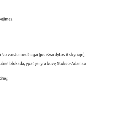
pėjimas.
 šio vaisto medžiagai (jos išvardytos 6 skyriuje);
rikulinė blokada, ypač jei yra buvę Stokso-Adamso
kimų;