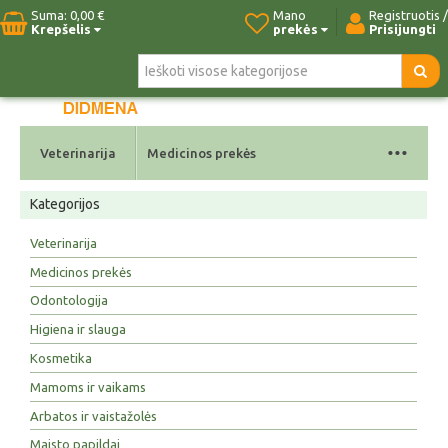
Suma:
0,00 €
Mano
Registruotis /
Krepšelis
prekės
Prisijungti
Pradžia
Naujos prekės
Paieška
Kontaktai
...
Veterinarija
Medicinos prekės
Kategorijos
Veterinarija
Medicinos prekės
Odontologija
Higiena ir slauga
Kosmetika
Mamoms ir vaikams
Arbatos ir vaistažolės
Maisto papildai