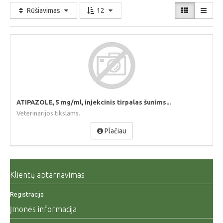
Rūšiavimas
12
ATIPAZOLE, 5 mg/ml, injekcinis tirpalas šunims...
Veterinarijos tikslams.
Plačiau
Klientų aptarnavimas
Registracija
Įmonės informacija