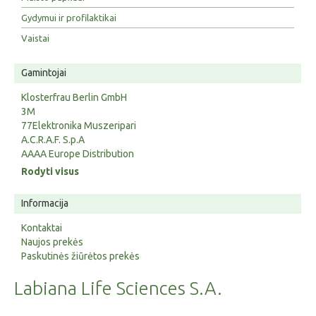
Gydymui ir profilaktikai
Vaistai
Gamintojai
Klosterfrau Berlin GmbH
3M
77Elektronika Muszeripari
A.C.R.A.F. S.p.A
AAAA Europe Distribution
Rodyti visus
Informacija
Kontaktai
Naujos prekės
Paskutinės žiūrėtos prekės
Labiana Life Sciences S.A.