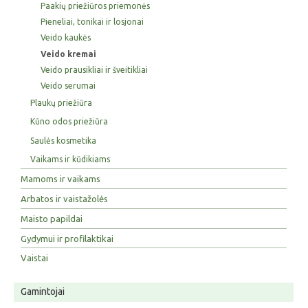
Paakių priežiūros priemonės
Pieneliai, tonikai ir losjonai
Veido kaukės
Veido kremai
Veido prausikliai ir šveitikliai
Veido serumai
Plaukų priežiūra
Kūno odos priežiūra
Saulės kosmetika
Vaikams ir kūdikiams
Mamoms ir vaikams
Arbatos ir vaistažolės
Maisto papildai
Gydymui ir profilaktikai
Vaistai
Gamintojai