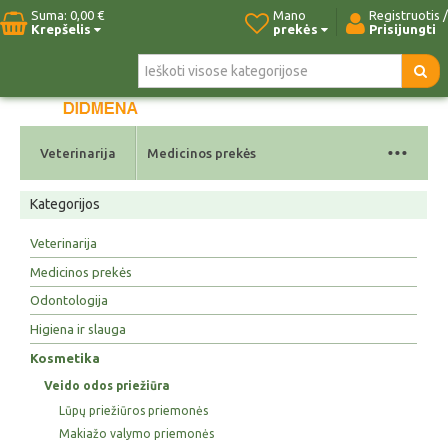
Suma:
0,00 €
Mano
Registruotis /
Krepšelis
prekės
Prisijungti
Pradžia
Naujos prekės
Paieška
Kontaktai
...
Veterinarija
Medicinos prekės
Kategorijos
Veterinarija
Medicinos prekės
Odontologija
Higiena ir slauga
Kosmetika
Veido odos priežiūra
Lūpų priežiūros priemonės
Makiažo valymo priemonės