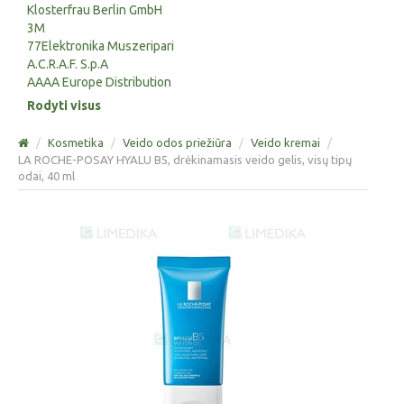
Klosterfrau Berlin GmbH
3M
77Elektronika Muszeripari
A.C.R.A.F. S.p.A
AAAA Europe Distribution
Rodyti visus
/
Kosmetika
/
Veido odos priežiūra
/
Veido kremai
/
LA ROCHE-POSAY HYALU B5, drėkinamasis veido gelis, visų tipų
odai, 40 ml