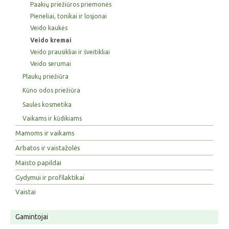
Paakių priežiūros priemonės
Pieneliai, tonikai ir losjonai
Veido kaukės
Veido kremai
Veido prausikliai ir šveitikliai
Veido serumai
Plaukų priežiūra
Kūno odos priežiūra
Saulės kosmetika
Vaikams ir kūdikiams
Mamoms ir vaikams
Arbatos ir vaistažolės
Maisto papildai
Gydymui ir profilaktikai
Vaistai
Gamintojai