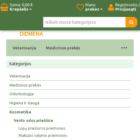
Suma:
0,00 €
Mano
Registruotis /
Krepšelis
prekės
Prisijungti
Pradžia
Naujos prekės
Paieška
Kontaktai
...
Veterinarija
Medicinos prekės
Kategorijos
Veterinarija
Medicinos prekės
Odontologija
Higiena ir slauga
Kosmetika
Veido odos priežiūra
Lūpų priežiūros priemonės
Makiažo valymo priemonės