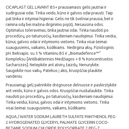
CICAPLAST GEL LAVANT B5+ prausiamasis gelis jautriai ir
sudirgusiai odai. Tinka veido, kūno ir galvos odai prausti. Taip
pat tinka ir intymiai higienai. Gelis ne tik švelniai prausia, bet ir
ramina odą bei mažina dirginimo pojūtį. Nesausina odos.
Optimalus toleravimas, tinka jautriai odai. Tinka naudoti po
procedūrų, po tatuiruočių, kasdieniam naudojimui. Tinka veidui,
kūnui, galvos odai ir intymioms vietoms. Tinka visai šeimai:
suaugusiems, vaikams, kūdikiams. Nedirgina akių. Fiziologinis
pH. Bekvapis. su 5 % Vitaminu B5 ir „Biomadefence™“
Kompleksu [Antibakterinės Medžiagos + 8 % Koncentruotos
Sacharozės]. Netepkite ant atvirų žaizdų. Nenurykite.
Saugokite nuo vaikų. Patekus į akis, kruopščiai plaukite
vandeniu
Prausiamąjį gelį patrinkite drėgnuose delnuose ir paskirstykite
ant veido, kūno ir galvos odos. Kruopščiai nuskalaukite. Tinka
naudoti po procedūrų, po tatuiruočių, kasdieniam naudojimui.
Tinka veidui, kūnui, galvos odai ir intymioms vietoms. Tinka
visai šeimai: suaugusiems, vaikams, kūdikiams
AQUA / WATER SODIUM LAURETH SULFATE PANTHENOL PEG-
2 HYDROGENATED GLYCERYL PALMATE GLYCERIN COCO-
BETAINE SODIUM CHLORIDE POLYSORBATE 2 PEG-7