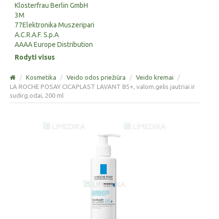
Klosterfrau Berlin GmbH
3M
77Elektronika Muszeripari
A.C.R.A.F. S.p.A
AAAA Europe Distribution
Rodyti visus
/
Kosmetika
/
Veido odos priežiūra
/
Veido kremai
/
LA ROCHE POSAY CICAPLAST LAVANT B5+, valom.gelis jautriai ir
sudirg.odai, 200 ml