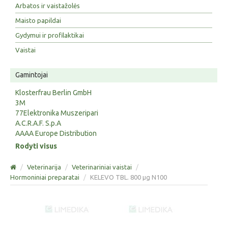
Arbatos ir vaistažolės
Maisto papildai
Gydymui ir profilaktikai
Vaistai
Gamintojai
Klosterfrau Berlin GmbH
3M
77Elektronika Muszeripari
A.C.R.A.F. S.p.A
AAAA Europe Distribution
Rodyti visus
/
Veterinarija
/
Veterinariniai vaistai
/
Hormoniniai preparatai
/
KELEVO TBL. 800 µg N100