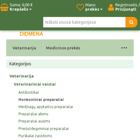
Suma:
0,00 €
Mano
Registruotis /
Krepšelis
prekės
Prisijungti
Pradžia
Naujos prekės
Paieška
Kontaktai
...
Veterinarija
Medicinos prekės
Kategorijos
Veterinarija
Veterinariniai vaistai
Antibiotikai
Hormoniniai preparatai
Medžiagų apykaitos preparatai
Preparatai akims
Preparatai ausims
Priešuždegiminiai preparatai
Purškalai žaizdoms