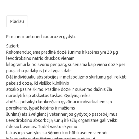
Plačiau
Pirminei ir antrinei hipotirozei gydyti.
Sušerti.
Rekomenduojama pradinė dozė šunims ir katėms yra 20 µg
levotiroksino natrio druskos vienam
kilogramui kūno svorio per parą, sušeriama kaip viena dozė per
parą arba padalijus į dvi lygias dalis.
Dėl individualių absorbcijos ir metabolizmo skirtumų gali reikėti
pakeisti dozę, iki visiško klinikinio
atsako pasireiškimo. Pradinė dozė ir sušėrimo dažnis čia
nurodyti kaip atskaitos taškas. Gydymą reikia
atidžiai pritaikyti konkrečiam gyvūnui ir individualiems jo
poreikiams, (ypač katėms ir mažiems
šunims) atsižvelgiant į veterinarijos gydytojo pastebėjimus.
Levotiroksino absorbciją šunų ir kačių organizme gali veikti
ėdesio buvimas. Todėl vaisto skyrimo
laikas ir jo santykis su šėrimu turi būti kasdien vienodi.