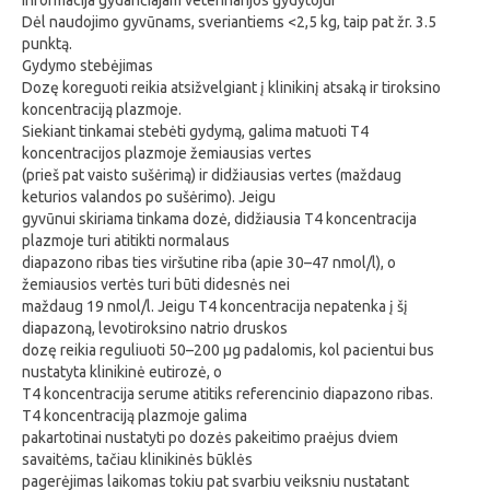
Informacija gydančiajam veterinarijos gydytojui
Dėl naudojimo gyvūnams, sveriantiems <2,5 kg, taip pat žr. 3.5
punktą.
Gydymo stebėjimas
Dozę koreguoti reikia atsižvelgiant į klinikinį atsaką ir tiroksino
koncentraciją plazmoje.
Siekiant tinkamai stebėti gydymą, galima matuoti T4
koncentracijos plazmoje žemiausias vertes
(prieš pat vaisto sušėrimą) ir didžiausias vertes (maždaug
keturios valandos po sušėrimo). Jeigu
gyvūnui skiriama tinkama dozė, didžiausia T4 koncentracija
plazmoje turi atitikti normalaus
diapazono ribas ties viršutine riba (apie 30–47 nmol/l), o
žemiausios vertės turi būti didesnės nei
maždaug 19 nmol/l. Jeigu T4 koncentracija nepatenka į šį
diapazoną, levotiroksino natrio druskos
dozę reikia reguliuoti 50–200 μg padalomis, kol pacientui bus
nustatyta klinikinė eutirozė, o
T4 koncentracija serume atitiks referencinio diapazono ribas.
T4 koncentraciją plazmoje galima
pakartotinai nustatyti po dozės pakeitimo praėjus dviem
savaitėms, tačiau klinikinės būklės
pagerėjimas laikomas tokiu pat svarbiu veiksniu nustatant