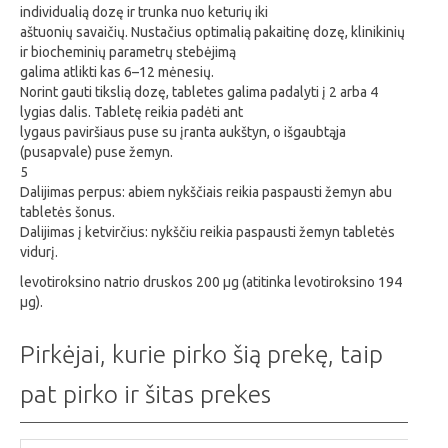
individualią dozę ir trunka nuo keturių iki
aštuonių savaičių. Nustačius optimalią pakaitinę dozę, klinikinių
ir biocheminių parametrų stebėjimą
galima atlikti kas 6–12 mėnesių.
Norint gauti tikslią dozę, tabletes galima padalyti į 2 arba 4
lygias dalis. Tabletę reikia padėti ant
lygaus paviršiaus puse su įranta aukštyn, o išgaubtąja
(pusapvale) puse žemyn.
5
Dalijimas perpus: abiem nykščiais reikia paspausti žemyn abu
tabletės šonus.
Dalijimas į ketvirčius: nykščiu reikia paspausti žemyn tabletės
vidurį.
levotiroksino natrio druskos 200 μg (atitinka levotiroksino 194
μg).
Pirkėjai, kurie pirko šią prekę, taip
pat pirko ir šitas prekes