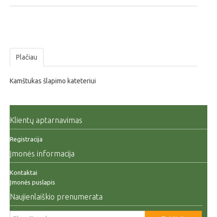
Plačiau
Kamštukas šlapimo kateteriui
Klientų aptarnavimas
Registracija
Įmonės informacija
Kontaktai
Įmonės puslapis
Naujienlaiškio prenumerata