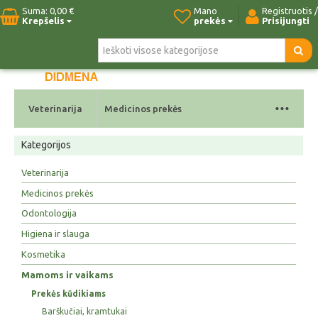
Suma:
0,00 €
Mano
Registruotis /
Krepšelis
prekės
Prisijungti
Pradžia
Naujos prekės
Paieška
Kontaktai
...
Veterinarija
Medicinos prekės
Kategorijos
Veterinarija
Medicinos prekės
Odontologija
Higiena ir slauga
Kosmetika
Mamoms ir vaikams
Prekės kūdikiams
Barškučiai, kramtukai