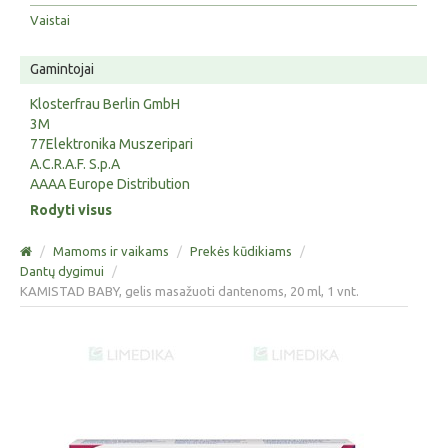
Vaistai
Gamintojai
Klosterfrau Berlin GmbH
3M
77Elektronika Muszeripari
A.C.R.A.F. S.p.A
AAAA Europe Distribution
Rodyti visus
/
Mamoms ir vaikams
/
Prekės kūdikiams
/
Dantų dygimui
/
KAMISTAD BABY, gelis masažuoti dantenoms, 20 ml, 1 vnt.