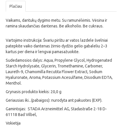
Plačiau
Vaikams, dantukų dygimo metu. Su ramunėlėmis. Vėsina ir
ramina skaudančias dantenas. Be alkoholio. Be cukraus.
Vartojimo instrukcija: Švariu pirštu ar vatos lazdele švelniai
patepkite vaiko dantenas žirnio dydžio gelio gabaleliu 2–3
kartus per diena ir lengvai pamasažuokite.
Sudedamosios dalys: Aqua, Propylene Glycol, Hydrogenated
Starch Hydrolysate, Glycerin, Tromethamine, Carbomer,
Laureth-9, Chamomilla Recutita Flower Extract, Sodium
Hyaluronate, Aroma, Potassium Acesulfame, Disodium EDTA,
Menthol.
Grynasis produkto kiekis: 20,0 g
Geriausias iki...(pabaigos): nurodyta ant pakuotes (EXP).
Gamintojas: STADA Arzneimittel AG, Stadastraße 2-18 D-
61118 Bad Vilbel,
Vokietija