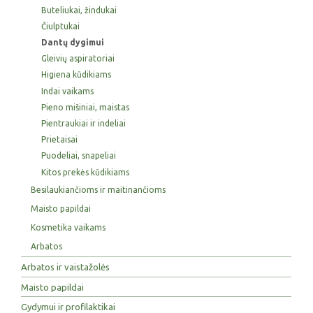
Buteliukai, žindukai
Čiulptukai
Dantų dygimui
Gleivių aspiratoriai
Higiena kūdikiams
Indai vaikams
Pieno mišiniai, maistas
Pientraukiai ir indeliai
Prietaisai
Puodeliai, snapeliai
Kitos prekės kūdikiams
Besilaukiančioms ir maitinančioms
Maisto papildai
Kosmetika vaikams
Arbatos
Arbatos ir vaistažolės
Maisto papildai
Gydymui ir profilaktikai