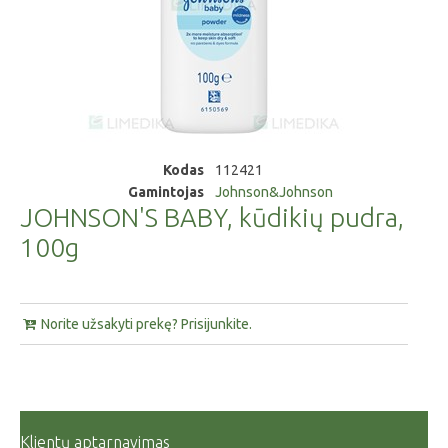
Kodas
112421
Gamintojas
Johnson&Johnson
JOHNSON'S BABY, kūdikių pudra,
100g
Norite užsakyti prekę? Prisijunkite.
Klientų aptarnavimas