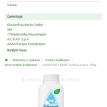
Vaistai
Gamintojai
Klosterfrau Berlin GmbH
3M
77Elektronika Muszeripari
A.C.R.A.F. S.p.A
AAAA Europe Distribution
Rodyti visus
/
Mamoms ir vaikams
/
Prekės kūdikiams
/
Kitos prekės kūdikiams
/
JOHNSON'S BABY, kūdikių pudra, 100g