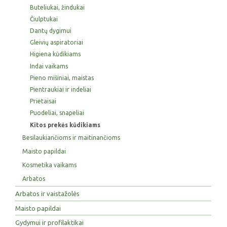
Buteliukai, žindukai
Čiulptukai
Dantų dygimui
Gleivių aspiratoriai
Higiena kūdikiams
Indai vaikams
Pieno mišiniai, maistas
Pientraukiai ir indeliai
Prietaisai
Puodeliai, snapeliai
Kitos prekės kūdikiams
Besilaukiančioms ir maitinančioms
Maisto papildai
Kosmetika vaikams
Arbatos
Arbatos ir vaistažolės
Maisto papildai
Gydymui ir profilaktikai