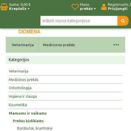
Suma:
0,00 €
Mano
Registruotis /
Krepšelis
prekės
Prisijungti
Pradžia
Naujos prekės
Paieška
Kontaktai
...
Veterinarija
Medicinos prekės
Kategorijos
Veterinarija
Medicinos prekės
Odontologija
Higiena ir slauga
Kosmetika
Mamoms ir vaikams
Prekės kūdikiams
Barškučiai, kramtukai