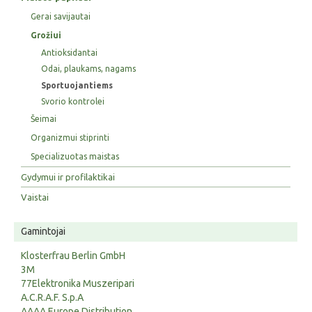
Gerai savijautai
Grožiui
Antioksidantai
Odai, plaukams, nagams
Sportuojantiems
Svorio kontrolei
Šeimai
Organizmui stiprinti
Specializuotas maistas
Gydymui ir profilaktikai
Vaistai
Gamintojai
Klosterfrau Berlin GmbH
3M
77Elektronika Muszeripari
A.C.R.A.F. S.p.A
AAAA Europe Distribution