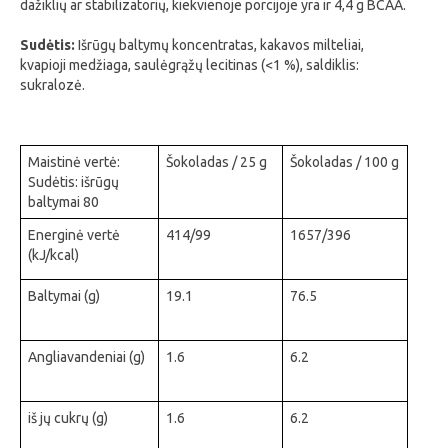
dažiklių ar stabilizatorių, kiekvienoje porcijoje yra ir 4,4 g BCAA.
Sudėtis:
Išrūgų baltymų koncentratas, kakavos milteliai,
kvapioji medžiaga, saulėgrąžų lecitinas (<1 %), saldiklis:
sukralozė.
Maistinė vertė:
Šokoladas / 25 g
Šokoladas / 100 g
Sudėtis: išrūgų
baltymai 80
Energinė vertė
414/99
1657/396
(kJ/kcal)
Baltymai (g)
19.1
76.5
Angliavandeniai (g)
1.6
6.2
iš jų cukrų (g)
1.6
6.2