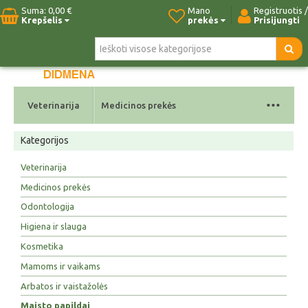
Suma:
0,00 €
Mano
Registruotis /
Krepšelis
prekės
Prisijungti
Pradžia
Naujos prekės
Paieška
Kontaktai
...
Veterinarija
Medicinos prekės
Kategorijos
Veterinarija
Medicinos prekės
Odontologija
Higiena ir slauga
Kosmetika
Mamoms ir vaikams
Arbatos ir vaistažolės
Maisto papildai