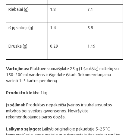
Riebalai (g)
1.8
7.1
iš jų sotieji (g)
1.4
5.8
Druska (g)
0.29
1.19
Vartojimas:
Plaktuve sumaišykite 25 g (1 šaukštą) miltelių su
150–200 ml vandens ir išgerkite iškart. Rekomenduojama
vartoti 1–3 kartus per dieną.
Produkto kiekis:
1kg.
Įspėjimai:
Produktas nepakeičia įvairios ir subalansuotos
mitybos bei sveikos gyvensenos. Neviršykite
rekomenduojamos paros dozės.
Laikymo sąlygos:
Laikyti originalioje pakuotėje 5–25 °C