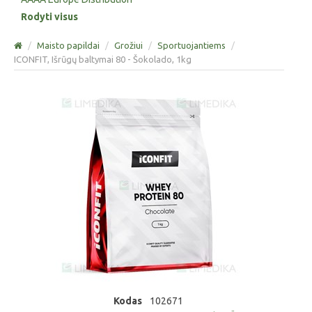
Rodyti visus
/
Maisto papildai
/
Grožiui
/
Sportuojantiems
/
ICONFIT, Išrūgų baltymai 80 - Šokolado, 1kg
Kodas
102671