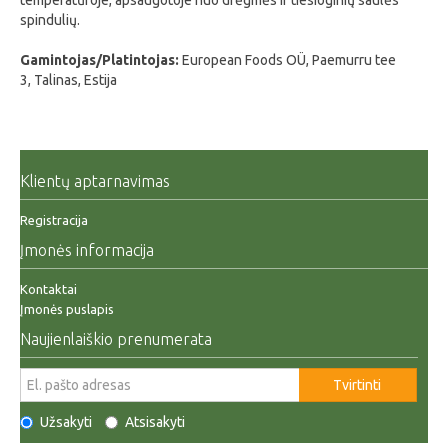
temperatūroje, apsaugotoje nuo drėgmės ir tiesioginių saulės
spindulių.
Gamintojas/Platintojas:
European Foods OÜ, Paemurru tee
3, Talinas, Estija
Klientų aptarnavimas
Registracija
Įmonės informacija
Kontaktai
Įmonės puslapis
Naujienlaiškio prenumerata
Tvirtinti
Užsakyti
Atsisakyti