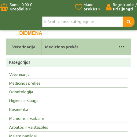
Suma:
0,00 €
Mano
Registruotis /
Krepšelis
prekės
Prisijungti
Pradžia
Naujos prekės
Paieška
Kontaktai
...
Veterinarija
Medicinos prekės
Kategorijos
Veterinarija
Medicinos prekės
Odontologija
Higiena ir slauga
Kosmetika
Mamoms ir vaikams
Arbatos ir vaistažolės
Maisto papildai