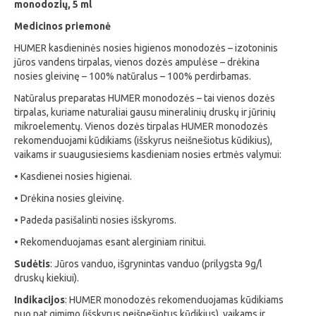
monodozių, 5 ml
Medicinos priemonė
HUMER kasdieninės nosies higienos monodozės – izotoninis
jūros vandens tirpalas, vienos dozės ampulėse – drėkina
nosies gleivinę – 100% natūralus – 100% perdirbamas.
Natūralus preparatas HUMER monodozės – tai vienos dozės
tirpalas, kuriame naturaliai gausu mineralinių druskų ir jūrinių
mikroelementų. Vienos dozės tirpalas HUMER monodozės
rekomenduojami kūdikiams (išskyrus neišnešiotus kūdikius),
vaikams ir suaugusiesiems kasdieniam nosies ertmės valymui:
• Kasdienei nosies higienai.
• Drėkina nosies gleivinę.
• Padeda pasišalinti nosies išskyroms.
• Rekomenduojamas esant alerginiam rinitui.
Sudėtis
: Jūros vanduo, išgrynintas vanduo (prilygsta 9g/l
druskų kiekiui).
Indikacijos
: HUMER monodozės rekomenduojamas kūdikiams
nuo pat gimimo (išskyrus neišnešiotus kūdikius), vaikams ir