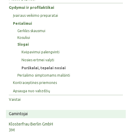
Gydymui ir profilaktikai
Įvairaus veikimo preparatai
Peršalimui
Gerklės skausmui
Kosuliui
Slogai
Kvėpavimui palengvinti
Nosies ertmei valyti
Purškalai, tepalai nosiai
Peršalimo simptomams malšinti
Kontraceptinės priemonės
Apsauga nuo vabzdžių
Vaistai
Gamintojai
Klosterfrau Berlin GmbH
3M