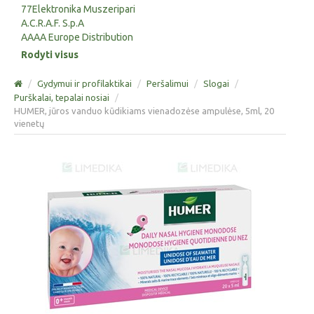
77Elektronika Muszeripari
A.C.R.A.F. S.p.A
AAAA Europe Distribution
Rodyti visus
/
Gydymui ir profilaktikai
/
Peršalimui
/
Slogai
/
Purškalai, tepalai nosiai
/
HUMER, jūros vanduo kūdikiams vienadozėse ampulėse, 5ml, 20
vienetų