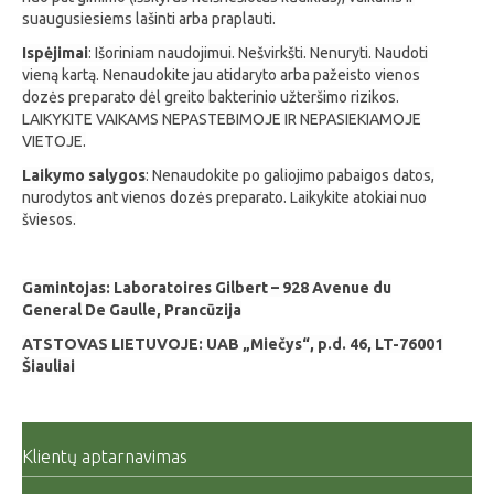
suaugusiesiems lašinti arba praplauti.
Ispėjimai
: Išoriniam naudojimui. Nešvirkšti. Nenuryti. Naudoti
vieną kartą. Nenaudokite jau atidaryto arba pažeisto vienos
dozės preparato dėl greito bakterinio užteršimo rizikos.
LAIKYKITE VAIKAMS NEPASTEBIMOJE IR NEPASIEKIAMOJE
VIETOJE.
Laikymo salygos
: Nenaudokite po galiojimo pabaigos datos,
nurodytos ant vienos dozės preparato. Laikykite atokiai nuo
šviesos.
Gamintojas: Laboratoires Gilbert – 928 Avenue du
General De Gaulle, Prancūzija
ATSTOVAS LIETUVOJE: UAB „Miečys“, p.d. 46, LT-76001
Šiauliai
Klientų aptarnavimas