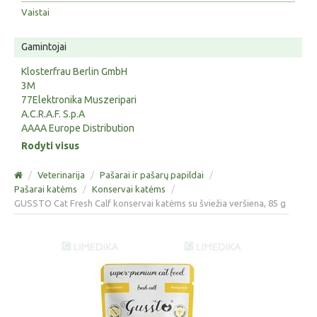
Vaistai
Gamintojai
Klosterfrau Berlin GmbH
3M
77Elektronika Muszeripari
A.C.R.A.F. S.p.A
AAAA Europe Distribution
Rodyti visus
/
Veterinarija
/
Pašarai ir pašarų papildai
/
Pašarai katėms
/
Konservai katėms
/
GUSSTO Cat Fresh Calf konservai katėms su šviežia veršiena, 85 g