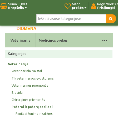
Suma:
0,00 €
Mano
Registruotis /
Krepšelis
prekės
Prisijungti
Pradžia
Naujos prekės
Paieška
Kontaktai
...
Veterinarija
Medicinos prekės
Kategorijos
Veterinarija
Veterinariniai vaistai
Tik veterinarijos gydytojams
Veterinarinės priemonės
Biocidai
Chirurginės priemonės
Pašarai ir pašarų papildai
Papildai šunims ir katėms