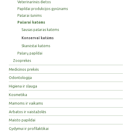
Veterinarinės dietos
Papildai produkcijos gyvūnams
Pašarai šunims
Pašarai katėms
Sausas pašaras katėms
Konservai katėms
Skanėstai katėms
Pašarų papildai
Zooprekės
Medicinos prekės
Odontologija
Higiena ir slauga
Kosmetika
Mamoms ir vaikams
Arbatos ir vaistažolės
Maisto papildai
Gydymui ir profilaktikai