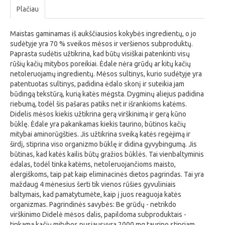
Plačiau
Maistas gaminamas iš aukščiausios kokybės ingredientų, o jo
sudėtyje yra 70 % sveikos mėsos ir veršienos subproduktų.
Paprasta sudėtis užtikrina, kad būtų visiškai patenkinti visų
rūšių kačių mitybos poreikiai. Ėdale nėra grūdų ar kitų kačių
netoleruojamų ingredientų. Mėsos sultinys, kurio sudėtyje yra
patentuotas sultinys, padidina ėdalo skonį ir suteikia jam
būdingą tekstūrą, kurią katės mėgsta. Dygminų aliejus padidina
riebumą, todėl šis pašaras patiks net ir išrankioms katėms.
Didelis mėsos kiekis užtikrina gerą virškinimą ir gerą kūno
būklę. Ėdale yra pakankamas kiekis taurino, būtinos kačių
mitybai aminorūgšties. Jis užtikrina sveiką katės regėjimą ir
širdį, stiprina viso organizmo būklę ir didina gyvybingumą. Jis
būtinas, kad katės kailis būtų gražios būklės. Tai vienbaltyminis
ėdalas, todėl tinka katėms, netoleruojančioms maisto,
alergiškoms, taip pat kaip eliminacinės dietos pagrindas. Tai yra
maždaug 4 mėnesius šerti tik vienos rūšies gyvuliniais
baltymais, kad pamatytumėte, kaip į juos reaguoja katės
organizmas. Pagrindinės savybės: Be grūdų - netrikdo
virškinimo Didelė mėsos dalis, papildoma subproduktais -
tinkama kačių mitybos pusiausvyra 2000 mg taurino stipriam