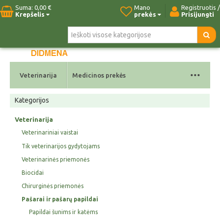
Suma:
0,00 €
Mano
Registruotis /
Krepšelis
prekės
Prisijungti
Pradžia
Naujos prekės
Paieška
Kontaktai
...
Veterinarija
Medicinos prekės
Kategorijos
Veterinarija
Veterinariniai vaistai
Tik veterinarijos gydytojams
Veterinarinės priemonės
Biocidai
Chirurginės priemonės
Pašarai ir pašarų papildai
Papildai šunims ir katėms