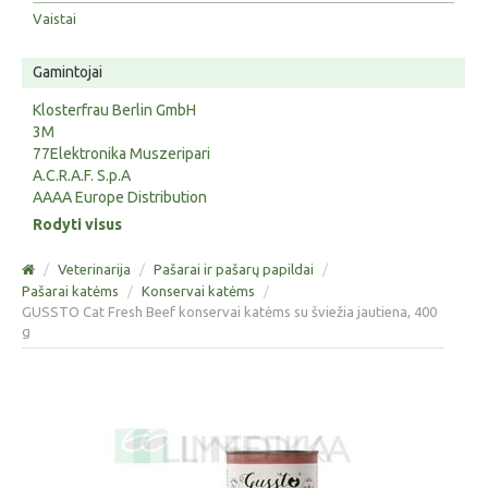
Vaistai
Gamintojai
Klosterfrau Berlin GmbH
3M
77Elektronika Muszeripari
A.C.R.A.F. S.p.A
AAAA Europe Distribution
Rodyti visus
/
Veterinarija
/
Pašarai ir pašarų papildai
/
Pašarai katėms
/
Konservai katėms
/
GUSSTO Cat Fresh Beef konservai katėms su šviežia jautiena, 400
g