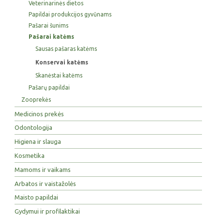
Veterinarinės dietos
Papildai produkcijos gyvūnams
Pašarai šunims
Pašarai katėms
Sausas pašaras katėms
Konservai katėms
Skanėstai katėms
Pašarų papildai
Zooprekės
Medicinos prekės
Odontologija
Higiena ir slauga
Kosmetika
Mamoms ir vaikams
Arbatos ir vaistažolės
Maisto papildai
Gydymui ir profilaktikai