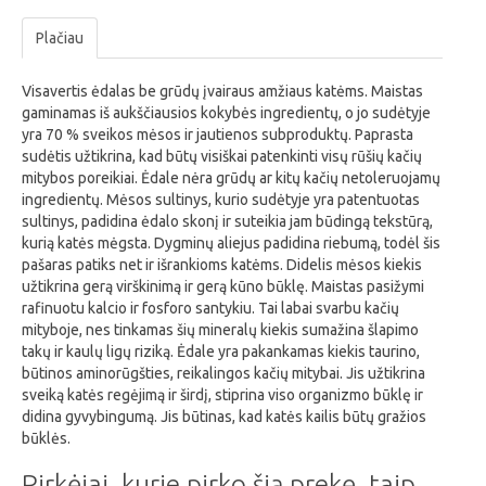
Plačiau
Visavertis ėdalas be grūdų įvairaus amžiaus katėms. Maistas
gaminamas iš aukščiausios kokybės ingredientų, o jo sudėtyje
yra 70 % sveikos mėsos ir jautienos subproduktų. Paprasta
sudėtis užtikrina, kad būtų visiškai patenkinti visų rūšių kačių
mitybos poreikiai. Ėdale nėra grūdų ar kitų kačių netoleruojamų
ingredientų. Mėsos sultinys, kurio sudėtyje yra patentuotas
sultinys, padidina ėdalo skonį ir suteikia jam būdingą tekstūrą,
kurią katės mėgsta. Dygminų aliejus padidina riebumą, todėl šis
pašaras patiks net ir išrankioms katėms. Didelis mėsos kiekis
užtikrina gerą virškinimą ir gerą kūno būklę. Maistas pasižymi
rafinuotu kalcio ir fosforo santykiu. Tai labai svarbu kačių
mityboje, nes tinkamas šių mineralų kiekis sumažina šlapimo
takų ir kaulų ligų riziką. Ėdale yra pakankamas kiekis taurino,
būtinos aminorūgšties, reikalingos kačių mitybai. Jis užtikrina
sveiką katės regėjimą ir širdį, stiprina viso organizmo būklę ir
didina gyvybingumą. Jis būtinas, kad katės kailis būtų gražios
būklės.
Pirkėjai, kurie pirko šią prekę, taip