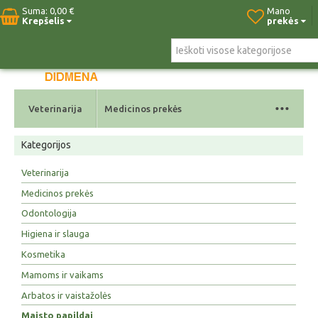
Suma:
0,00 €
Mano
Krepšelis
prekės
Pradžia
Naujos prekės
Paieška
Kontaktai
...
Veterinarija
Medicinos prekės
Kategorijos
Veterinarija
Medicinos prekės
Odontologija
Higiena ir slauga
Kosmetika
Mamoms ir vaikams
Arbatos ir vaistažolės
Maisto papildai