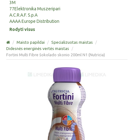
3M
77Elektronika Muszeripari
A.C.R.A.F. S.p.A
AAAA Europe Distribution
Rodyti visus
/
Maisto papildai
/
Specializuotas maistas
/
Didesnės energinės vertės maistas
/
Fortini Multi Fibre šokolado skonio 200ml N1 (Nutricia)