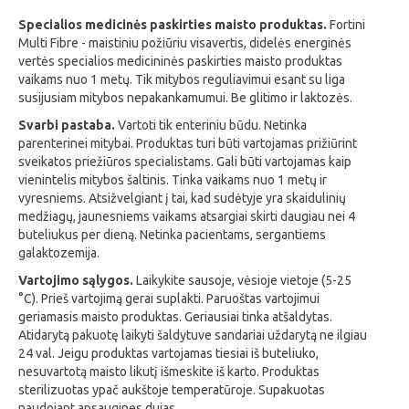
Specialios medicinės paskirties maisto produktas.
Fortini
Multi Fibre - maistiniu požiūriu visavertis, didelės energinės
vertės specialios medicininės paskirties maisto produktas
vaikams nuo 1 metų. Tik mitybos reguliavimui esant su liga
susijusiam mitybos nepakankamumui. Be glitimo ir laktozės.
Svarbi pastaba.
Vartoti tik enteriniu būdu. Netinka
parenterinei mitybai.
Produktas turi būti vartojamas prižiūrint
sveikatos priežiūros specialistams. Gali būti vartojamas kaip
vienintelis mitybos šaltinis. Tinka vaikams nuo 1 metų ir
vyresniems.
Atsižvelgiant į tai, kad sudėtyje yra skaidulinių
medžiagų, jaunesniems vaikams atsargiai skirti daugiau nei 4
buteliukus per dieną. Netinka pacientams, sergantiems
galaktozemija.
Vartojimo sąlygos.
Laikykite sausoje, vėsioje vietoje (5-25
°C). Prieš vartojimą gerai suplakti.
Paruoštas vartojimui
geriamasis maisto produktas. Geriausiai tinka atšaldytas.
Atidarytą pakuotę laikyti šaldytuve sandariai uždarytą ne ilgiau
24 val. Jeigu produktas vartojamas tiesiai iš buteliuko,
nesuvartotą maisto likutį išmeskite iš karto. Produktas
sterilizuotas ypač aukštoje temperatūroje. Supakuotas
naudojant apsaugines dujas.