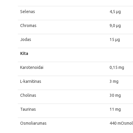
Selenas
4,5 μg
Chromas
9,0 μg
Jodas
15 μg
Kita
Karotenoidai
0,15 mg
L-karnitinas
3 mg
Cholinas
30 mg
Taurinas
11 mg
Osmoliarumas
440 mOsmol