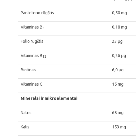
Pantoteno rūgštis
0,50 mg
Vitaminas B
0,18 mg
6
Folio rūgštis
23 μg
Vitaminas B
0,26 μg
12
Biotinas
6,0 μg
Vitaminas C
15 mg
Mineralai ir mikroelementai
Natris
65 mg
Kalis
153 mg