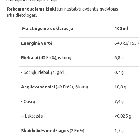
Rekomenduojamą kiekį
turi nustatyti gydantis gydytojas
arba dietologas.
Maistingumo deklaracija
100 ml
Energinė vertė
640 kJ/ 153 
Riebalai
(40 En%), iš kurių
6,8 g
- Sočiųjų riebalų rūgščių
0,7 g
Angliavandeniai
(49 En%), iš kurių
18,8 g
- Cukrų
7,4 g
-- Laktozės
<0,025 g
Skaidulinės medžiagos
(2 En%)
1,5 g