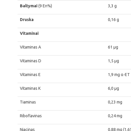
Baltymai
(9 En%)
3,3 g
Druska
0,16 g
Vitaminai
Vitaminas A
61 μg
Vitaminas D
1,5 μg
Vitaminas E
1,9 mg α-ET
Vitaminas K
6,0 μg
Tiaminas
0,23 mg
Riboflavinas
0,24 mg
Niacinas
0,88 mg (1,