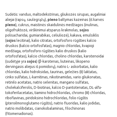
Sudėtis: vanduo, maltodekstrinas, gliukozės sirupas, augaliniai
aliejai (rapsų, saulėgrąžų),
pieno
baltymas kazeinas (iš karvės
pieno
), cukrus, maistinės skaidulinės medžiagos (inulinas,
oligofruktozė, virškinimui atsparus krakmolas,
sojos
polisacharidai, gumiarabikas, celiuliozė), kakava, emulsiklis
(
sojos
lecitinai), kalio citratas, ortofosforo rūgšties kalcio
druskos (kalcio ortofosfatas), magnio chloridas, kvapioji
medžiaga, ortofosforo rūgšties kalio druskos (kalio
ortofosfatas), kalcio chloridas, cholino chloridas, karotenoidai
(sudėtyje yra
sojos
) (β-karotenas, liuteinas, likopeno
dervingasis aliejus iš pomidorų), natrio L- askorbatas, kalio
chloridas, kalio hidroksidas, taurinas, geležies (II) laktatas,
cinko sulfatas, L-karnitinas, nikotinamidas, vario gliukonatas,
retinilo acetatas, natrio selenitas, mangano sulfatas,
cholekalciferolis, D-biotinas, kalcio D-pantotenatas, DL-alfa-
tokoferilacetatas, tiamino hidrochloridas, chromo (III) chloridas,
riboflavinas, piridoksino hidrochloridas, folio rūgštis
(pteroilmonoglutamo rūgštis), natrio fluoridas, kalio jodidas,
natrio molibdatas, cianokobalaminas, filochinonas
(fitomenadionas).