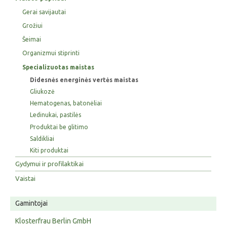
Gerai savijautai
Grožiui
Šeimai
Organizmui stiprinti
Specializuotas maistas
Didesnės energinės vertės maistas
Gliukozė
Hematogenas, batonėliai
Ledinukai, pastilės
Produktai be glitimo
Saldikliai
Kiti produktai
Gydymui ir profilaktikai
Vaistai
Gamintojai
Klosterfrau Berlin GmbH