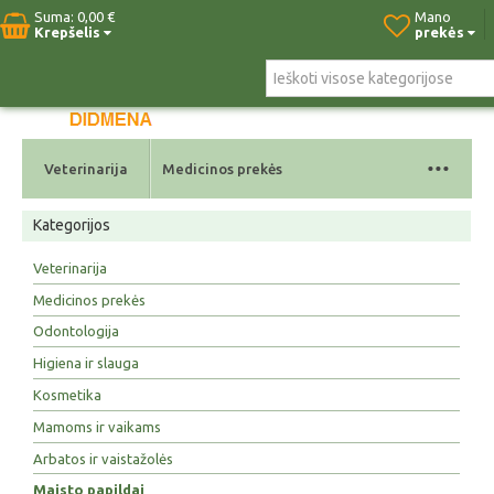
Suma:
0,00 €
Mano
Krepšelis
prekės
Pradžia
Naujos prekės
Paieška
Kontaktai
...
Veterinarija
Medicinos prekės
Kategorijos
Veterinarija
Medicinos prekės
Odontologija
Higiena ir slauga
Kosmetika
Mamoms ir vaikams
Arbatos ir vaistažolės
Maisto papildai