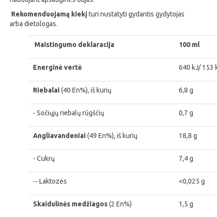
Rekomenduojamą kiekį
turi nustatyti gydantis gydytojas
arba dietologas.
Maistingumo deklaracija
100 ml
Energinė vertė
640 kJ/ 153 
Riebalai
(40 En%), iš kurių
6,8 g
- Sočiųjų riebalų rūgščių
0,7 g
Angliavandeniai
(49 En%), iš kurių
18,8 g
- Cukrų
7,4 g
-- Laktozės
<0,025 g
Skaidulinės medžiagos
(2 En%)
1,5 g