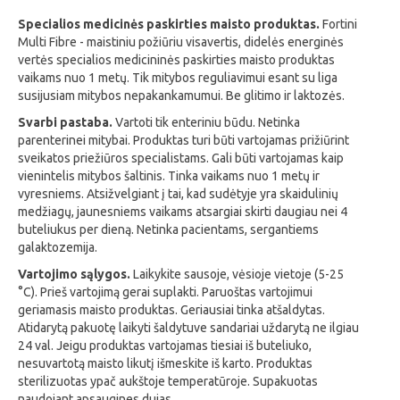
Specialios medicinės paskirties maisto produktas.
Fortini
Multi Fibre - maistiniu požiūriu visavertis, didelės energinės
vertės specialios medicininės paskirties maisto produktas
vaikams nuo 1 metų. Tik mitybos reguliavimui esant su liga
susijusiam mitybos nepakankamumui. Be glitimo ir laktozės.
Svarbi pastaba.
Vartoti tik enteriniu būdu. Netinka
parenterinei mitybai.
Produktas turi būti vartojamas prižiūrint
sveikatos priežiūros specialistams. Gali būti vartojamas kaip
vienintelis mitybos šaltinis. Tinka vaikams nuo 1 metų ir
vyresniems.
Atsižvelgiant į tai, kad sudėtyje yra skaidulinių
medžiagų, jaunesniems vaikams atsargiai skirti daugiau nei 4
buteliukus per dieną. Netinka pacientams, sergantiems
galaktozemija.
Vartojimo sąlygos.
Laikykite sausoje, vėsioje vietoje (5-25
°C). Prieš vartojimą gerai suplakti.
Paruoštas vartojimui
geriamasis maisto produktas. Geriausiai tinka atšaldytas.
Atidarytą pakuotę laikyti šaldytuve sandariai uždarytą ne ilgiau
24 val. Jeigu produktas vartojamas tiesiai iš buteliuko,
nesuvartotą maisto likutį išmeskite iš karto. Produktas
sterilizuotas ypač aukštoje temperatūroje. Supakuotas
naudojant apsaugines dujas.