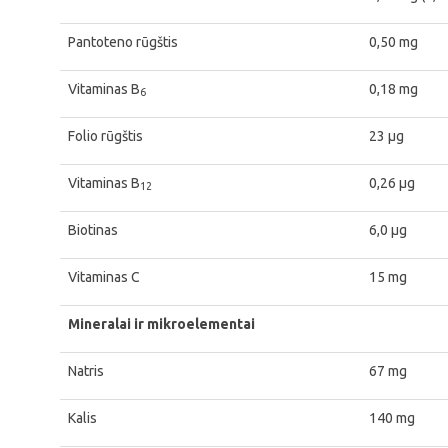
Pantoteno rūgštis
0,50 mg
Vitaminas B
0,18 mg
6
Folio rūgštis
23 μg
Vitaminas B
0,26 μg
12
Biotinas
6,0 μg
Vitaminas C
15 mg
Mineralai ir mikroelementai
Natris
67 mg
Kalis
140 mg