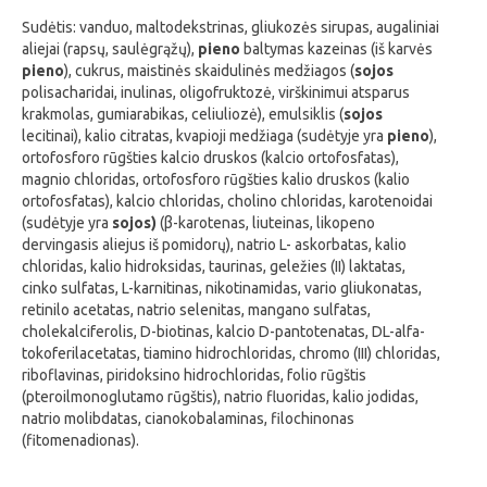
Sudėtis: vanduo, maltodekstrinas, gliukozės sirupas, augaliniai
aliejai (rapsų, saulėgrąžų),
pieno
baltymas kazeinas (iš karvės
pieno
), cukrus, maistinės skaidulinės medžiagos (
sojos
polisacharidai, inulinas, oligofruktozė, virškinimui atsparus
krakmolas, gumiarabikas, celiuliozė), emulsiklis (
sojos
lecitinai), kalio citratas, kvapioji medžiaga (sudėtyje yra
pieno
),
ortofosforo rūgšties kalcio druskos (kalcio ortofosfatas),
magnio chloridas, ortofosforo rūgšties kalio druskos (kalio
ortofosfatas), kalcio chloridas, cholino chloridas, karotenoidai
(sudėtyje yra
sojos)
(β-karotenas, liuteinas, likopeno
dervingasis aliejus iš pomidorų), natrio L- askorbatas, kalio
chloridas, kalio hidroksidas, taurinas, geležies (II) laktatas,
cinko sulfatas, L-karnitinas, nikotinamidas, vario gliukonatas,
retinilo acetatas, natrio selenitas, mangano sulfatas,
cholekalciferolis, D-biotinas, kalcio D-pantotenatas, DL-alfa-
tokoferilacetatas, tiamino hidrochloridas, chromo (III) chloridas,
riboflavinas, piridoksino hidrochloridas, folio rūgštis
(pteroilmonoglutamo rūgštis), natrio fluoridas, kalio jodidas,
natrio molibdatas, cianokobalaminas, filochinonas
(fitomenadionas).