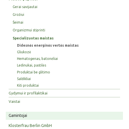
Gerai savijautai
Grožiui
Šeimai
Organizmui stiprinti
Specializuotas maistas
Didesnės energinės vertės maistas
Gliukozė
Hematogenas, batonėliai
Ledinukai, pastilės
Produktai be glitimo
Saldikliai
Kiti produktai
Gydymui ir profilaktikai
Vaistai
Gamintojai
Klosterfrau Berlin GmbH