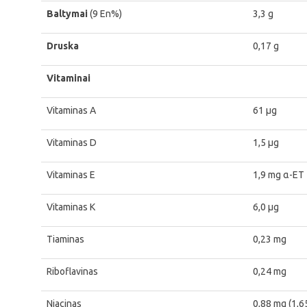
Baltymai
(9 En%)
3,3 g
Druska
0,17 g
Vitaminai
Vitaminas A
61 μg
Vitaminas D
1,5 μg
Vitaminas E
1,9 mg α-ET
Vitaminas K
6,0 μg
Tiaminas
0,23 mg
Riboflavinas
0,24 mg
Niacinas
0,88 mg (1,