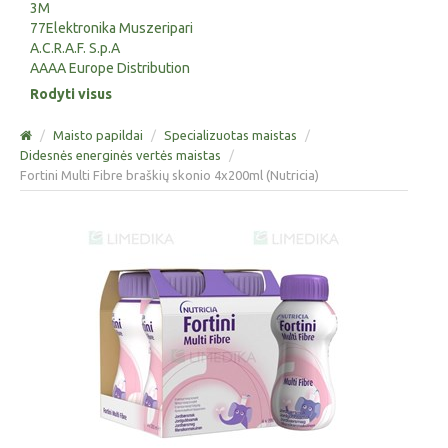
3M
77Elektronika Muszeripari
A.C.R.A.F. S.p.A
AAAA Europe Distribution
Rodyti visus
/
Maisto papildai
/
Specializuotas maistas
/
Didesnės energinės vertės maistas
/
Fortini Multi Fibre braškių skonio 4x200ml (Nutricia)