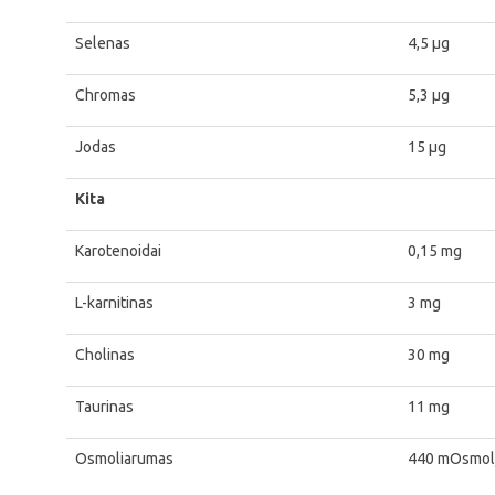
Selenas
4,5 μg
Chromas
5,3 μg
Jodas
15 μg
Kita
Karotenoidai
0,15 mg
L-karnitinas
3 mg
Cholinas
30 mg
Taurinas
11 mg
Osmoliarumas
440 mOsmol