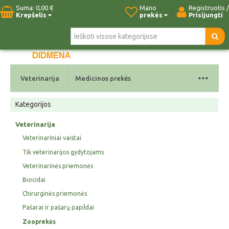
Suma:
0,00 €
Mano
Registruotis /
Krepšelis
prekės
Prisijungti
Pradžia
Naujos prekės
Paieška
Kontaktai
...
Veterinarija
Medicinos prekės
Kategorijos
Veterinarija
Veterinariniai vaistai
Tik veterinarijos gydytojams
Veterinarinės priemonės
Biocidai
Chirurginės priemonės
Pašarai ir pašarų papildai
Zooprekės