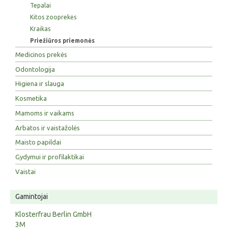
Tepalai
Kitos zooprekės
Kraikas
Priežiūros priemonės
Medicinos prekės
Odontologija
Higiena ir slauga
Kosmetika
Mamoms ir vaikams
Arbatos ir vaistažolės
Maisto papildai
Gydymui ir profilaktikai
Vaistai
Gamintojai
Klosterfrau Berlin GmbH
3M