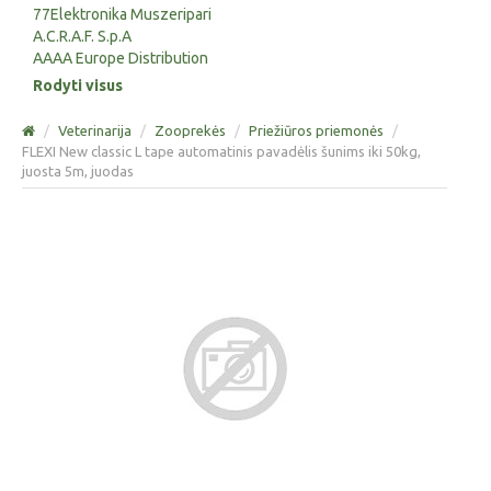
77Elektronika Muszeripari
A.C.R.A.F. S.p.A
AAAA Europe Distribution
Rodyti visus
/
Veterinarija
/
Zooprekės
/
Priežiūros priemonės
/
FLEXI New classic L tape automatinis pavadėlis šunims iki 50kg,
juosta 5m, juodas