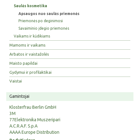
Saulės kosmetika
Apsaugos nuo saulės priemonės
Priemonės po deginimosi
Savaiminio įdegio priemonės
Vaikams ir kūdikiams
Mamoms ir vaikams
Arbatos ir vaistažolės
Maisto papildai
Gydymui ir profilaktikai
Vaistai
Gamintojai
Klosterfrau Berlin GmbH
3M
77Elektronika Muszeripari
A.C.R.A.F. S.p.A
AAAA Europe Distribution