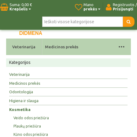
Suma:
0,00 €
Mano
Registruotis /
Krepšelis
prekės
Prisijungti
Pradžia
Naujos prekės
Paieška
Kontaktai
...
Veterinarija
Medicinos prekės
Kategorijos
Veterinarija
Medicinos prekės
Odontologija
Higiena ir slauga
Kosmetika
Veido odos priežiūra
Plaukų priežiūra
Kūno odos priežiūra