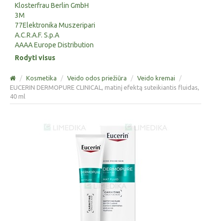
Klosterfrau Berlin GmbH
3M
77Elektronika Muszeripari
A.C.R.A.F. S.p.A
AAAA Europe Distribution
Rodyti visus
/
Kosmetika
/
Veido odos priežiūra
/
Veido kremai
/
EUCERIN DERMOPURE CLINICAL, matinį efektą suteikiantis fluidas,
40 ml