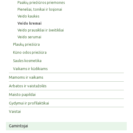
Paakių priežiūros priemonės
Pieneliai, tonikai ir losjonai
Veido kaukės
Veido kremai
Veido prausikliai ir šveitikliai
Veido serumai
Plaukų priežiūra
Kūno odos priežiūra
Saulės kosmetika
Vaikams ir kūdikiams
Mamoms ir vaikams
Arbatos ir vaistažolės
Maisto papildai
Gydymui ir profilaktikai
Vaistai
Gamintojai