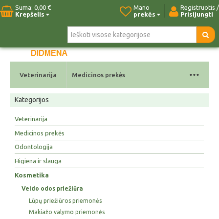
Suma:
0,00 €
Mano
Registruotis /
Krepšelis
prekės
Prisijungti
Pradžia
Naujos prekės
Paieška
Kontaktai
...
Veterinarija
Medicinos prekės
Kategorijos
Veterinarija
Medicinos prekės
Odontologija
Higiena ir slauga
Kosmetika
Veido odos priežiūra
Lūpų priežiūros priemonės
Makiažo valymo priemonės