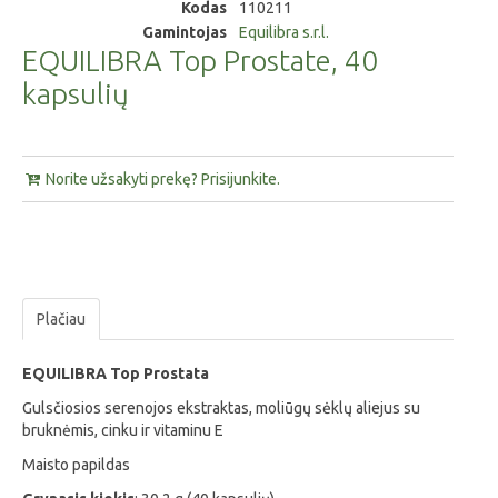
Kodas
110211
Gamintojas
Equilibra s.r.l.
EQUILIBRA Top Prostate, 40
kapsulių
Norite užsakyti prekę? Prisijunkite.
Plačiau
EQUILIBRA Top Prostata
Gulsčiosios serenojos ekstraktas, moliūgų sėklų aliejus su
bruknėmis, cinku ir vitaminu E
Maisto papildas