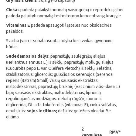
Grynasis kiekis
: 30,2 g (40 kapsulių)
Cinkas
padeda palaikyti normalų vaisingumą ir reprodukciją bei
padeda palaikyti normalią testosterono koncentraciją kraujyje.
Vitaminas E
padeda apsaugoti ląsteles nuo oksidacinės
pažaidos.
Svarbu įvairi ir subalansuota mityba bei sveikas gyvenimo
būdas.
Sudedamosios dalys:
paprastųjų saulėgrąžų aliejus
(Helianthus annuus L.) iš sėklų, paprastųjų moliūgų aliejus
(Cucurbita pepo L. var. Oleifera Pietsch) iš sėklų, želatina,
stabilizatorius: glicerolis; gulsčiosios serenojos (Serenoa
repens (Batram) Small) vaisių sausasis ekstraktas,
maltodekstrinas, paprastųjų bruknių (Vaccinium vitis-idaea L.)
lapų sausasis ekstraktas, maltodekstrinas, lipnumą
reguliuojančios medžiagos: riebalų rūgščių mono- ir
digliceridai, DL-alfa-tokoferolis (vitaminas E), cinko sulfatas,
emulsiklis:
sojos lecitinas;
dažiklis: geležies oksidai. Be
glitimo.
2
RMV*
kapsulėse