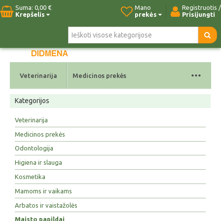
Suma:
0,00 €
Mano
Registruotis /
Krepšelis
prekės
Prisijungti
Pradžia
Naujos prekės
Paieška
Kontaktai
...
Veterinarija
Medicinos prekės
Kategorijos
Veterinarija
Medicinos prekės
Odontologija
Higiena ir slauga
Kosmetika
Mamoms ir vaikams
Arbatos ir vaistažolės
Maisto papildai