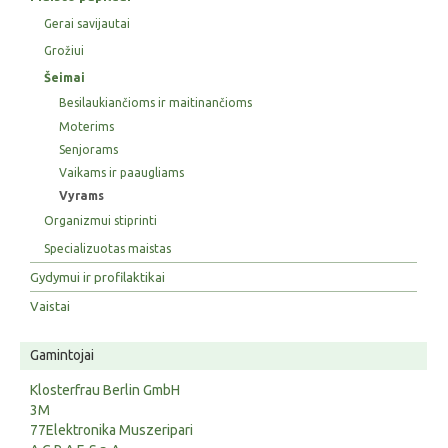
Gerai savijautai
Grožiui
Šeimai
Besilaukiančioms ir maitinančioms
Moterims
Senjorams
Vaikams ir paaugliams
Vyrams
Organizmui stiprinti
Specializuotas maistas
Gydymui ir profilaktikai
Vaistai
Gamintojai
Klosterfrau Berlin GmbH
3M
77Elektronika Muszeripari