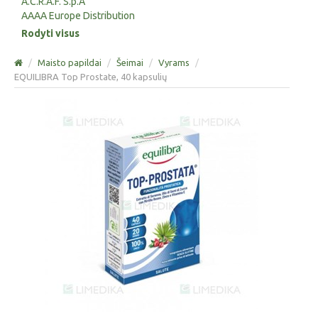
A.C.R.A.F. S.p.A
AAAA Europe Distribution
Rodyti visus
/
Maisto papildai
/
Šeimai
/
Vyrams
/
EQUILIBRA Top Prostate, 40 kapsulių