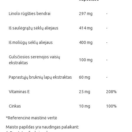
Linolo rūgšties bendrai
297 mg
-
Iš saulėgrąžų sėklų aliejaus
414 mg
-
Iš moliūgų sėklų aliejaus
400 mg
-
Gulsčiosios serenojos vaisių
100 mg
-
ekstraktas
Paprastųjų bruknių lapų ekstraktas
60 mg
-
Vitaminas E
25 mg
208%
Cinkas
10 mg
100%
*Referencinė maistinė vertė
Maisto papildas yra naudingas palaikant: