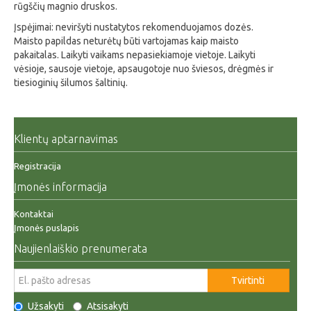
rūgščių magnio druskos.
Įspėjimai: neviršyti nustatytos rekomenduojamos dozės.
Maisto papildas neturėtų būti vartojamas kaip maisto
pakaitalas. Laikyti vaikams nepasiekiamoje vietoje. Laikyti
vėsioje, sausoje vietoje, apsaugotoje nuo šviesos, drėgmės ir
tiesioginių šilumos šaltinių.
Klientų aptarnavimas
Registracija
Įmonės informacija
Kontaktai
Įmonės puslapis
Naujienlaiškio prenumerata
Tvirtinti
Užsakyti
Atsisakyti