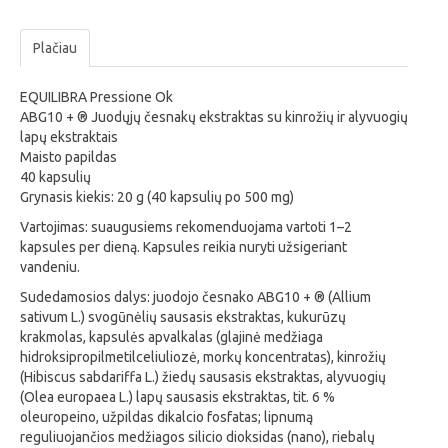
Plačiau
EQUILIBRA Pressione Ok
ABG10 + ® Juodųjų česnakų ekstraktas su kinrožių ir alyvuogių
lapų ekstraktais
Maisto papildas
40 kapsulių
Grynasis kiekis: 20 g (40 kapsulių po 500 mg)
Vartojimas: suaugusiems rekomenduojama vartoti 1–2
kapsules per dieną. Kapsules reikia nuryti užsigeriant
vandeniu.
Sudedamosios dalys: juodojo česnako ABG10 + ® (Allium
sativum L.) svogūnėlių sausasis ekstraktas, kukurūzų
krakmolas, kapsulės apvalkalas (glajinė medžiaga
hidroksipropilmetilceliuliozė, morkų koncentratas), kinrožių
(Hibiscus sabdariffa L.) žiedų sausasis ekstraktas, alyvuogių
(Olea europaea L.) lapų sausasis ekstraktas, tit. 6 %
oleuropeino, užpildas dikalcio fosfatas; lipnumą
reguliuojančios medžiagos silicio dioksidas (nano), riebalų