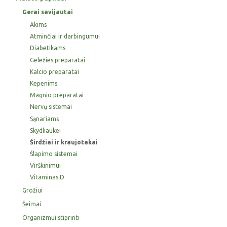
Gerai savijautai
Akims
Atminčiai ir darbingumui
Diabetikams
Geležies preparatai
Kalcio preparatai
Kepenims
Magnio preparatai
Nervų sistemai
Sąnariams
Skydliaukei
Širdžiai ir kraujotakai
Šlapimo sistemai
Virškinimui
Vitaminas D
Grožiui
Šeimai
Organizmui stiprinti