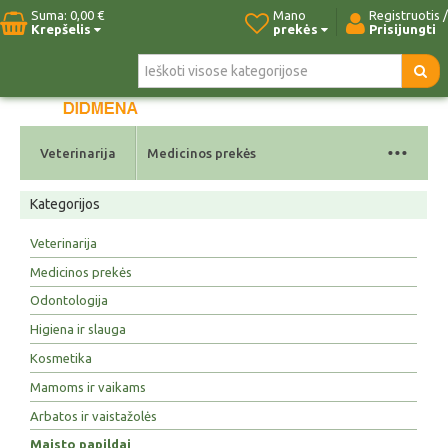
Suma:
0,00 €
Mano
Registruotis /
Krepšelis
prekės
Prisijungti
Pradžia
Naujos prekės
Paieška
Kontaktai
...
Veterinarija
Medicinos prekės
Kategorijos
Veterinarija
Medicinos prekės
Odontologija
Higiena ir slauga
Kosmetika
Mamoms ir vaikams
Arbatos ir vaistažolės
Maisto papildai