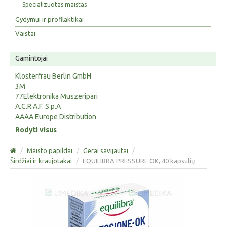
Specializuotas maistas
Gydymui ir profilaktikai
Vaistai
Gamintojai
Klosterfrau Berlin GmbH
3M
77Elektronika Muszeripari
A.C.R.A.F. S.p.A
AAAA Europe Distribution
Rodyti visus
/
Maisto papildai
/
Gerai savijautai
/
Širdžiai ir kraujotakai
/
EQUILIBRA PRESSURE OK, 40 kapsulių