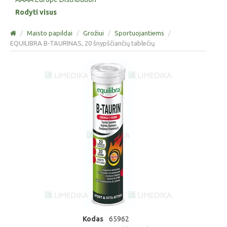
Rodyti visus
/
Maisto papildai
/
Grožiui
/
Sportuojantiems
/
EQUILIBRA B-TAURINAS, 20 šnypščiančių tablečių
Kodas
65962