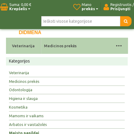
Suma:
0,00 €
Mano
Registruotis /
Krepšelis
prekės
Prisijungti
Pradžia
Naujos prekės
Paieška
Kontaktai
...
Veterinarija
Medicinos prekės
Kategorijos
Veterinarija
Medicinos prekės
Odontologija
Higiena ir slauga
Kosmetika
Mamoms ir vaikams
Arbatos ir vaistažolės
Maisto papildai