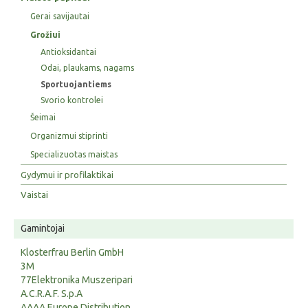
Gerai savijautai
Grožiui
Antioksidantai
Odai, plaukams, nagams
Sportuojantiems
Svorio kontrolei
Šeimai
Organizmui stiprinti
Specializuotas maistas
Gydymui ir profilaktikai
Vaistai
Gamintojai
Klosterfrau Berlin GmbH
3M
77Elektronika Muszeripari
A.C.R.A.F. S.p.A
AAAA Europe Distribution