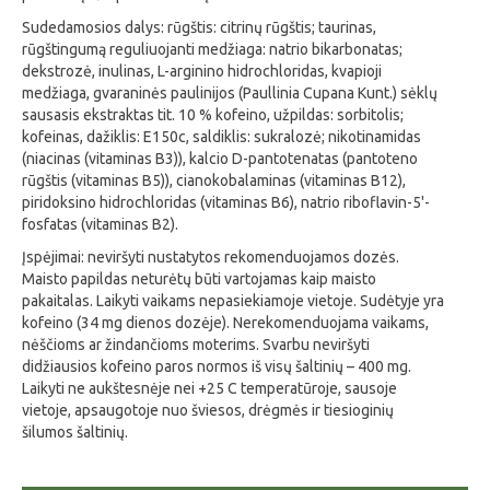
Sudedamosios dalys: rūgštis: citrinų rūgštis; taurinas,
rūgštingumą reguliuojanti medžiaga: natrio bikarbonatas;
dekstrozė, inulinas, L-arginino hidrochloridas, kvapioji
medžiaga, gvaraninės paulinijos (Paullinia Cupana Kunt.) sėklų
sausasis ekstraktas tit. 10 % kofeino, užpildas: sorbitolis;
kofeinas, dažiklis: E150c, saldiklis: sukralozė; nikotinamidas
(niacinas (vitaminas B3)), kalcio D-pantotenatas (pantoteno
rūgštis (vitaminas B5)), cianokobalaminas (vitaminas B12),
piridoksino hidrochloridas (vitaminas B6), natrio riboflavin-5'-
fosfatas (vitaminas B2).
Įspėjimai: neviršyti nustatytos rekomenduojamos dozės.
Maisto papildas neturėtų būti vartojamas kaip maisto
pakaitalas. Laikyti vaikams nepasiekiamoje vietoje. Sudėtyje yra
kofeino (34 mg dienos dozėje). Nerekomenduojama vaikams,
nėščioms ar žindančioms moterims. Svarbu neviršyti
didžiausios kofeino paros normos iš visų šaltinių – 400 mg.
Laikyti ne aukštesnėje nei +25 C temperatūroje, sausoje
vietoje, apsaugotoje nuo šviesos, drėgmės ir tiesioginių
šilumos šaltinių.