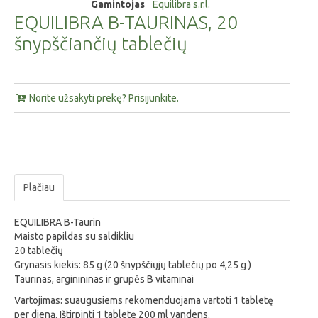
Gamintojas
Equilibra s.r.l.
EQUILIBRA B-TAURINAS, 20
šnypščiančių tablečių
Norite užsakyti prekę? Prisijunkite.
Plačiau
EQUILIBRA B-Taurin
Maisto papildas su saldikliu
20 tablečių
Grynasis kiekis: 85 g (20 šnypščiųjų tablečių po 4,25 g )
Taurinas, arginininas ir grupės B vitaminai
Vartojimas: suaugusiems rekomenduojama vartoti 1 tabletę
per dieną. Ištirpinti 1 tabletę 200 ml vandens.