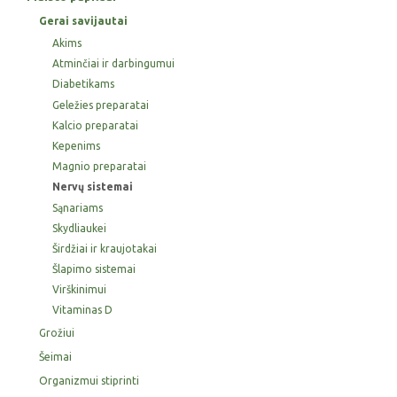
Gerai savijautai
Akims
Atminčiai ir darbingumui
Diabetikams
Geležies preparatai
Kalcio preparatai
Kepenims
Magnio preparatai
Nervų sistemai
Sąnariams
Skydliaukei
Širdžiai ir kraujotakai
Šlapimo sistemai
Virškinimui
Vitaminas D
Grožiui
Šeimai
Organizmui stiprinti