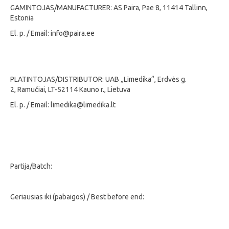
GAMINTOJAS/MANUFACTURER: AS Paira, Pae 8, 11414 Tallinn,
Estonia
El. p. / Email: info@paira.ee
PLATINTOJAS/DISTRIBUTOR: UAB „Limedika“, Erdvės g.
2, Ramučiai, LT-52114 Kauno r., Lietuva
El. p. / Email: limedika@limedika.lt
Partija/Batch:
Geriausias iki (pabaigos) / Best before end: