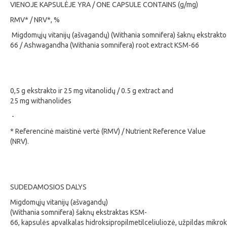
VIENOJE KAPSULĖJE YRA / ONE CAPSULE CONTAINS (g/mg)
RMV* / NRV*, %
Migdomųjų vitanijų (ašvagandų) (Withania somnifera) šaknų ekstrakt
66 / Ashwagandha (Withania somnifera) root extract KSM-66
0,5 g ekstrakto ir 25 mg vitanolidų / 0.5 g extract and
25 mg withanolides
-
* Referencinė maistinė vertė (RMV) / Nutrient Reference Value
(NRV).
SUDEDAMOSIOS DALYS
Migdomųjų vitanijų (ašvagandų)
(Withania somnifera) šaknų ekstraktas KSM-
66, kapsulės apvalkalas hidroksipropilmetilceliuliozė, užpildas mikrokr