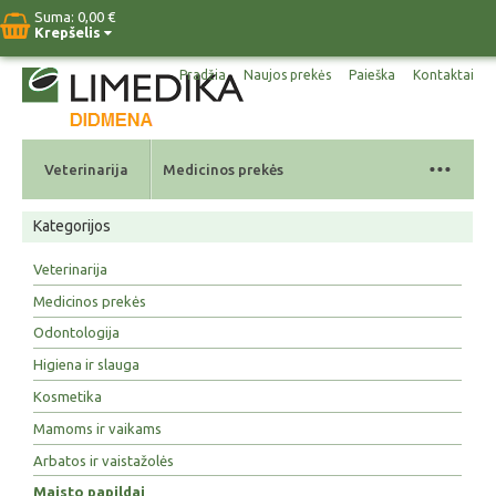
Suma:
0,00 €
Krepšelis
Pradžia
Naujos prekės
Paieška
Kontaktai
...
Veterinarija
Medicinos prekės
Kategorijos
Veterinarija
Medicinos prekės
Odontologija
Higiena ir slauga
Kosmetika
Mamoms ir vaikams
Arbatos ir vaistažolės
Maisto papildai