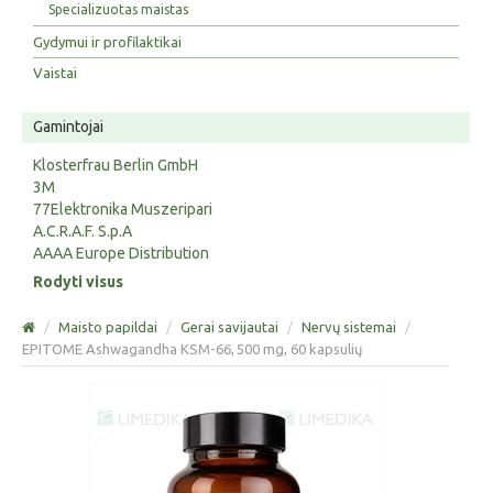
Specializuotas maistas
Gydymui ir profilaktikai
Vaistai
Gamintojai
Klosterfrau Berlin GmbH
3M
77Elektronika Muszeripari
A.C.R.A.F. S.p.A
AAAA Europe Distribution
Rodyti visus
/
Maisto papildai
/
Gerai savijautai
/
Nervų sistemai
/
EPITOME Ashwagandha KSM-66, 500 mg, 60 kapsulių