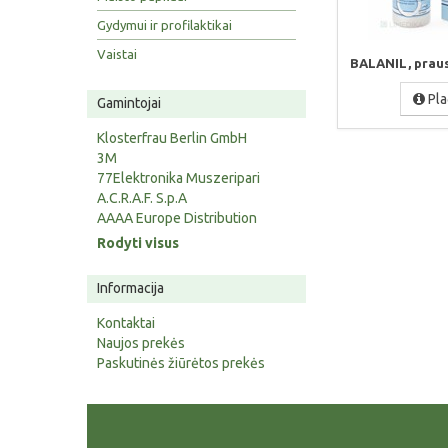
Gydymui ir profilaktikai
Vaistai
BALANIL, prausi
Pla
Gamintojai
Klosterfrau Berlin GmbH
3M
77Elektronika Muszeripari
A.C.R.A.F. S.p.A
AAAA Europe Distribution
Rodyti visus
Informacija
Kontaktai
Naujos prekės
Paskutinės žiūrėtos prekės