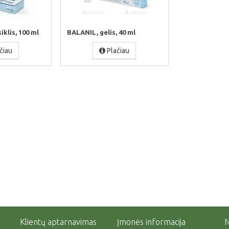
klis, 100 ml
BALANIL, gelis, 40 ml
čiau
Plačiau
Klientų aptarnavimas
Įmonės informacija
N