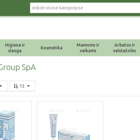
Higiena ir
Mamoms ir
Arbatos ir
Kosmetika
slauga
vaikams
vaistažolės
Group SpA
12