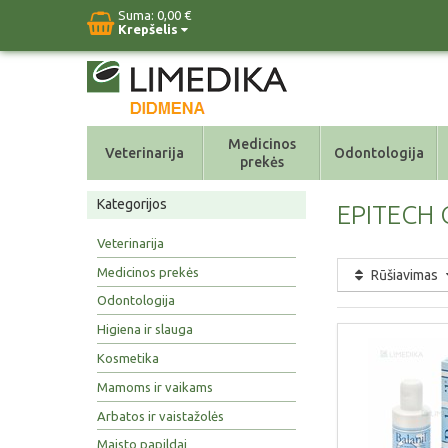
Suma:
0,00 €
Krepšelis
Medicinos
Veterinarija
Odontologija
prekės
Kategorijos
EPITECH 
Veterinarija
Medicinos prekės
Rūšiavimas
Odontologija
Higiena ir slauga
Kosmetika
Mamoms ir vaikams
Arbatos ir vaistažolės
Maisto papildai