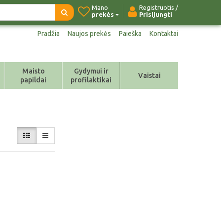
Mano
Registruotis /
prekės
Prisijungti
Pradžia
Naujos prekės
Paieška
Kontaktai
Maisto
Gydymui ir
Vaistai
papildai
profilaktikai