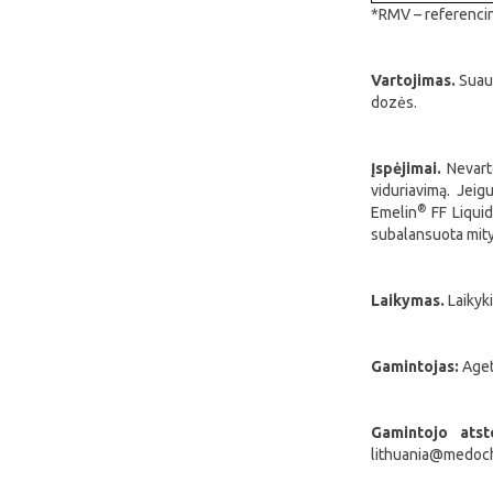
*RMV – referencin
Vartojimas.
Suaug
dozės.
Įspėjimai.
Nevarto
viduriavimą. Jeig
®
Emelin
FF Liquid
subalansuota mity
Laikymas.
Laikyk
Gamintojas:
Aget
Gamintojo atst
lithuania@medoc