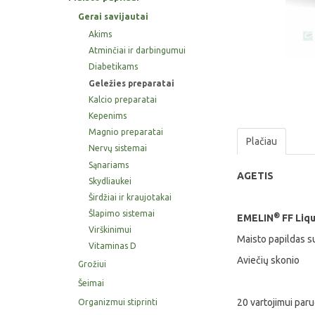
Gerai savijautai
Akims
Atminčiai ir darbingumui
Diabetikams
Geležies preparatai
Kalcio preparatai
Kepenims
Magnio preparatai
Plačiau
Nervų sistemai
Sąnariams
AGETIS
Skydliaukei
Širdžiai ir kraujotakai
Šlapimo sistemai
®
EMELIN
FF Liqu
Virškinimui
Maisto papildas su
Vitaminas D
Aviečių skonio
Grožiui
Šeimai
20 vartojimui par
Organizmui stiprinti