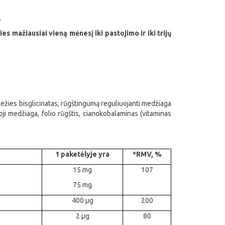
.
 mažiausiai vieną mėnesį iki pastojimo ir iki trijų
geležies bisglicinatas, rūgštingumą reguliuojanti medžiaga
ioji medžiaga, folio rūgštis, cianokobalaminas (vitaminas
1 paketėlyje yra
*RMV, %
15 mg
107
75 mg
400 µg
200
2 µg
80