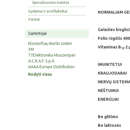
Specializuotas maistas
Gydymui ir profilaktikai
NORMALIAM GELE
Vaistai
Geležies bisglici
Gamintojai
Folio rūgštis 40
Klosterfrau Berlin GmbH
Vitaminas B
2 
12
3M
77Elektronika Muszeripari
A.C.R.A.F. S.p.A
IMUNITETUI
AAAA Europe Distribution
KRAUJODARAI
Rodyti visus
NERVŲ SISTEMA
NĖŠTUMUI
ENERGIJAI
Be glitimo
Be laktozės