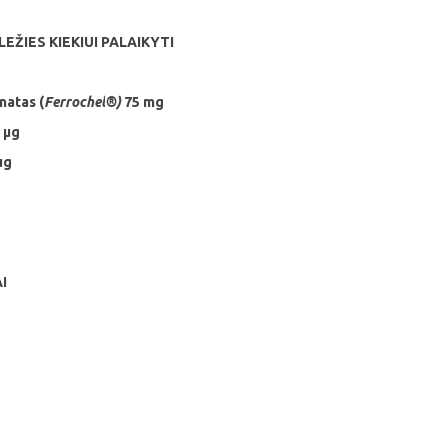
ŽIES KIEKIUI PALAIKYTI
natas (
Ferrochel
®)
75 mg
0 µg
µg
I