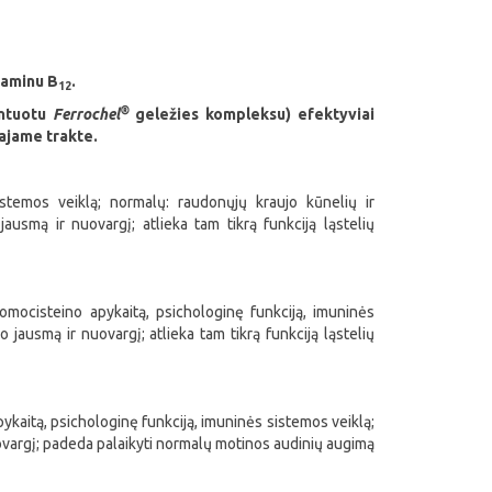
itaminu B
.
12
®
entuotu
Ferrochel
geležies kompleksu) efektyviai
ajame trakte.
istemos veiklą; normalų: raudonųjų kraujo kūnelių ir
smą ir nuovargį; atlieka tam tikrą funkciją ląstelių
homocisteino apykaitą, psichologinę funkciją, imuninės
jausmą ir nuovargį; atlieka tam tikrą funkciją ląstelių
ykaitą, psichologinę funkciją, imuninės sistemos veiklą;
nuovargį; padeda palaikyti normalų motinos audinių augimą