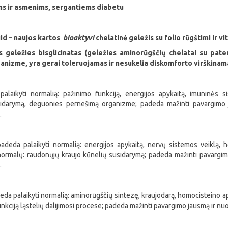
s ir asmenims, sergantiems diabetu
id – naujos kartos
bioaktyvi
chelatinė geležis su folio rūgštimi ir v
s geležies bisglicinatas (geležies aminorūgščių chelatai su pat
anizme, yra gerai toleruojamas ir nesukelia diskomforto virškinam
alaikyti normalią: pažinimo funkciją, energijos apykaitą, imuninės s
darymą, deguonies pernešimą organizme; padeda mažinti pavargimo jau
.
padeda palaikyti normalią: energijos apykaitą, nervų sistemos veiklą, 
normalų: raudonųjų kraujo kūnelių susidarymą; padeda mažinti pavargimo 
.
eda palaikyti normalią: aminorūgščių sintezę, kraujodarą, homocisteino ap
funkciją ląstelių dalijimosi procese; padeda mažinti pavargimo jausmą ir 