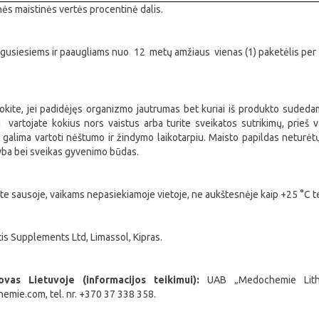
ės maistinės vertės procentinė dalis.
usiesiems ir paaugliams nuo 12 metų amžiaus vienas (1) paketėlis per
kite, jei
padidėjęs organizmo jautrumas bet kuriai iš produkto sudedamųj
u vartojate kokius nors vaistus arba turite sveikatos sutrikimų, prieš v
 galima vartoti nėštumo ir žindymo laikotarpiu.
Maisto papildas neturėtų 
ba bei sveikas gyvenimo būdas.
ite sausoje, vaikams nepasiekiamoje vietoje, ne aukštesnėje kaip +25 °C 
is Supplements Ltd, Limassol, Kipras.
ovas Lietuvoje (informacijos teikimui):
UAB „Medochemie Lithu
hemie.
com, tel. nr. +370 37 338 358.