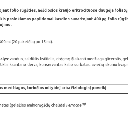
jant folio rūgšties, nėščiosios kraujo eritrocituose daugėja foliatų
is pasiekiamas papildomai kasdien suvartojant 400 μg folio rūgšties
ojimo.
 300 ml (20 paketėlių po 15 ml).
alys
: vanduo, saldiklis ksilitolis, drėgmę išlaikanti medžiaga glicerolis, 
irštiklis ksantano derva, konservantas kalio sorbatas, aviečių skonio kvap
tos medžiagos, turinčios mitybinį arba fiziologinį poveikį
®)
inatas (geležies aminorūgščių chelatai
Ferrochel