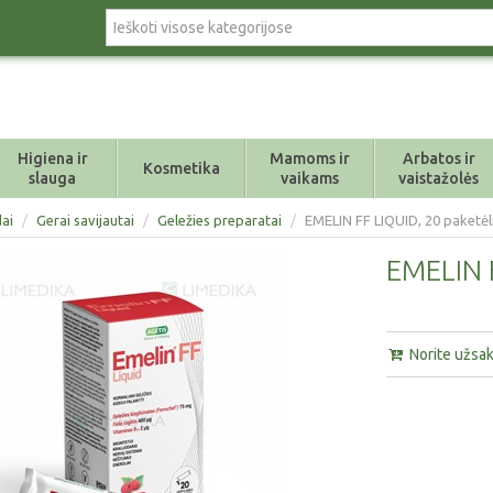
Higiena ir
Mamoms ir
Arbatos ir
Kosmetika
slauga
vaikams
vaistažolės
ai
/
Gerai savijautai
/
Geležies preparatai
/
EMELIN FF LIQUID, 20 paketėl
EMELIN F
Norite užsaky