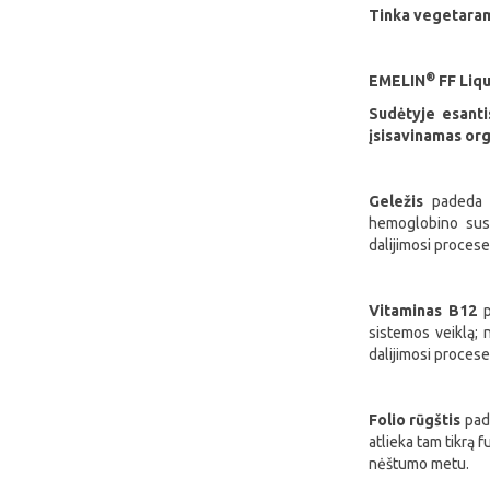
Tinka vegetaram
®
EMELIN
FF Liqu
Sudėtyje esanti
įsisavinamas org
Geležis
padeda p
hemoglobino susi
dalijimosi procese
Vitaminas B12
sistemos veiklą; 
dalijimosi procese
Folio rūgštis
pad
atlieka tam tikrą 
nėštumo metu.