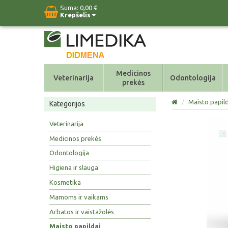
Suma:
0,00 €
Krepšelis
Medicinos
Veterinarija
Odontologija
prekės
/
Maisto papild
Kategorijos
Veterinarija
Medicinos prekės
Odontologija
Higiena ir slauga
Kosmetika
Mamoms ir vaikams
Arbatos ir vaistažolės
Maisto papildai