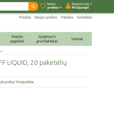
Mano
Registruotis /
prekės
Prisijungti
Pradžia
Naujos prekės
Paieška
Kontaktai
Maisto
Gydymui ir
Vaistai
papildai
profilaktikai
ių
F LIQUID, 20 paketėlių
ti prekę? Prisijunkite.