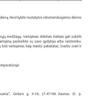
 dieną. Neviršykite nustatytos rekomenduojamos dienos
ų medžiagų. Vartojimas dideliais kiekiais gali sukelti
artojimą pasitarkite su savo gydytoju arba vaistininku.
būti vartojamas kaip maisto pakaitalas. Svarbu įvairi ir
temperatūroje.
ania“, Gintaro g. 9-36, LT-47198 Kaunas. El. p.