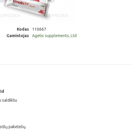
Kodas
110667
Gamintojas
Agetis supplements, Ltd
id
 saldikliu
uoštų paketėlių