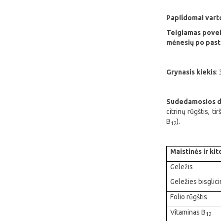
Papildomai varto
Teigiamas poveik
mėnesių po past
Grynasis kiekis
:
Sudedamosios d
citrinų rūgštis, t
B
).
12
Maistinės ir ki
Geležis
Geležies bisglic
Folio rūgštis
Vitaminas B
12