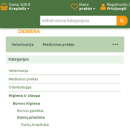
Suma:
0,00 €
Mano
Registruotis /
Krepšelis
prekės
Prisijungti
Pradžia
Naujos prekės
Paieška
Kontaktai
...
Veterinarija
Medicinos prekės
Kategorijos
Veterinarija
Medicinos prekės
Odontologija
Higiena ir slauga
Burnos higiena
Burnos gaivikliai
Dantų priežiūra
Dantų krapštukai