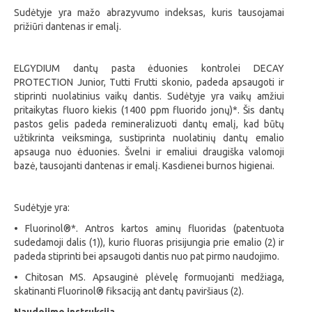
Sudėtyje yra mažo abrazyvumo indeksas, kuris tausojamai
prižiūri dantenas ir emalį.
ELGYDIUM dantų pasta ėduonies kontrolei DECAY
PROTECTION Junior, Tutti Frutti skonio, padeda apsaugoti ir
stiprinti nuolatinius vaikų dantis. Sudėtyje yra vaikų amžiui
pritaikytas fluoro kiekis (1400 ppm fluorido jonų)*. Šis dantų
pastos gelis padeda remineralizuoti dantų emalį, kad būtų
užtikrinta veiksminga, sustiprinta nuolatinių dantų emalio
apsauga nuo ėduonies. Švelni ir emaliui draugiška valomoji
bazė, tausojanti dantenas ir emalį. Kasdienei burnos higienai.
Sudėtyje yra:
• Fluorinol®*. Antros kartos aminų fluoridas (patentuota
sudedamoji dalis (1)), kurio fluoras prisijungia prie emalio (2) ir
padeda stiprinti bei apsaugoti dantis nuo pat pirmo naudojimo.
• Chitosan MS. Apsauginė plėvelę formuojanti medžiaga,
skatinanti Fluorinol® fiksaciją ant dantų paviršiaus (2).
Naudojimo instrukcija