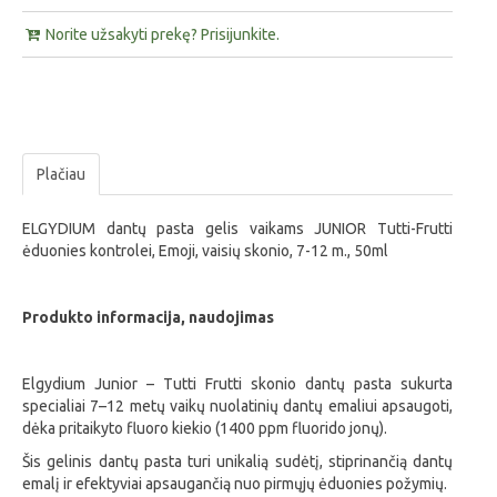
Norite užsakyti prekę? Prisijunkite.
Plačiau
ELGYDIUM dantų pasta gelis vaikams JUNIOR Tutti-Frutti
ėduonies kontrolei, Emoji, vaisių skonio, 7-12 m., 50ml
Produkto informacija, naudojimas
Elgydium Junior – Tutti Frutti skonio dantų pasta sukurta
specialiai 7–12 metų vaikų nuolatinių dantų emaliui apsaugoti,
dėka pritaikyto fluoro kiekio (1400 ppm fluorido jonų).
Šis gelinis dantų pasta turi unikalią sudėtį, stiprinančią dantų
emalį ir efektyviai apsaugančią nuo pirmųjų ėduonies požymių.