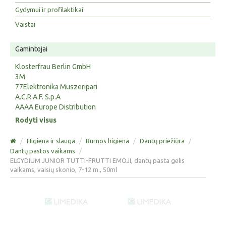
Gydymui ir profilaktikai
Vaistai
Gamintojai
Klosterfrau Berlin GmbH
3M
77Elektronika Muszeripari
A.C.R.A.F. S.p.A
AAAA Europe Distribution
Rodyti visus
/
Higiena ir slauga
/
Burnos higiena
/
Dantų priežiūra
/
Dantų pastos vaikams
/
ELGYDIUM JUNIOR TUTTI-FRUTTI EMOJI, dantų pasta gelis
vaikams, vaisių skonio, 7-12 m., 50ml