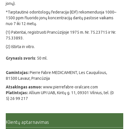
jonų).
*Tarptautinė odontologų federacija (IDF) rekomenduoja 1000–
1500 ppm fluorido jonų koncentraciją dantų pastose vaikams
nuo 7 iki 12 metų.
(1) Patentai, registruoti Prancūzijoje 1975 m. Nr. 75.23715 ir Nr.
75.33893.
(2) Ištirta in vitro.
Grynasis svoris
: 50 ml.
Gamintojas:
Pierre Fabre MEDICAMENT, Les Cauquilous,
81500 Lavaur, Prancūzija
Atsakingas asmuo:
www.pierrefabre-oralcare.com
Platintojas:
Allium UPI UAB, Kintų g. 11, 09301 Vilnius, tel. (0
5) 26 99 217
Klientų aptarnavimas