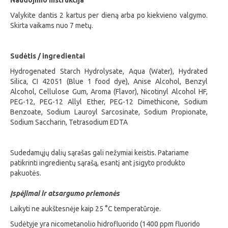
Valykite dantis 2 kartus per dieną arba po kiekvieno valgymo.
Skirta vaikams nuo 7 metų.
Sudėtis / ingredientai
Hydrogenated Starch Hydrolysate, Aqua (Water), Hydrated
Silica, CI 42051 (Blue 1 food dye), Anise Alcohol, Benzyl
Alcohol, Cellulose Gum, Aroma (Flavor), Nicotinyl Alcohol HF,
PEG-12, PEG-12 Allyl Ether, PEG-12 Dimethicone, Sodium
Benzoate, Sodium Lauroyl Sarcosinate, Sodium Propionate,
Sodium Saccharin, Tetrasodium EDTA
Sudedamųjų dalių sąrašas gali nežymiai keistis. Patariame
patikrinti ingredientų sąrašą, esantį ant įsigyto produkto
pakuotės.
Įspėjimai ir atsargumo priemonės
Laikyti ne aukštesnėje kaip 25 °C temperatūroje.
Sudėtyje yra nicometanolio hidrofluorido (1400 ppm fluorido