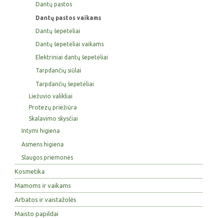
Dantų pastos
Dantų pastos vaikams
Dantų šepetėliai
Dantų šepetėliai vaikams
Elektriniai dantų šepetėliai
Tarpdančių siūlai
Tarpdančių šepetėliai
Liežuvio valikliai
Protezų priežiūra
Skalavimo skysčiai
Intymi higiena
Asmens higiena
Slaugos priemonės
Kosmetika
Mamoms ir vaikams
Arbatos ir vaistažolės
Maisto papildai