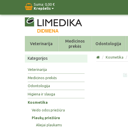
Suma:
0,00 €
Krepšelis
Medicinos
Veterinarija
Odontologija
prekės
/
Kosmetika
/
Kategorijos
Veterinarija
Medicinos prekės
Odontologija
Higiena ir slauga
Kosmetika
Veido odos priežiūra
Plaukų priežiūra
Aliejai plaukams