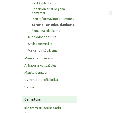
Kaukės plaukams
Kondicionieriai, losjonai,
balzamai
Plaukų formavimo priemonės
Serumai, ampulės plaukams
Šampūnai plaukams
Kūno odos priežiūra
Saulės kosmetika
Vaikams ir kūdikiams
Mamoms ir vaikams
Arbatos ir vaistažolės
Maisto papildai
Gydymui ir profilaktikai
Vaistai
Gamintojai
Klosterfrau Berlin GmbH