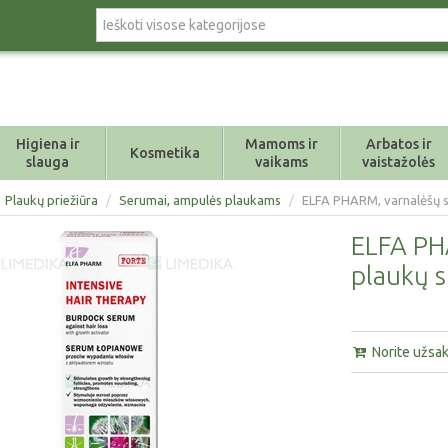
Higiena ir
Mamoms ir
Arbatos ir
Kosmetika
slauga
vaikams
vaistažolės
Plaukų priežiūra
/
Serumai, ampulės plaukams
/
ELFA PHARM, varnalėšų s
ELFA PH
plaukų s
Norite užsaky