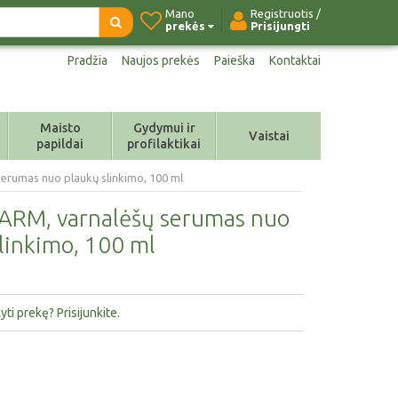
Mano
Registruotis /
prekės
Prisijungti
Pradžia
Naujos prekės
Paieška
Kontaktai
Maisto
Gydymui ir
Vaistai
papildai
profilaktikai
erumas nuo plaukų slinkimo, 100 ml
ARM, varnalėšų serumas nuo
linkimo, 100 ml
ti prekę? Prisijunkite.