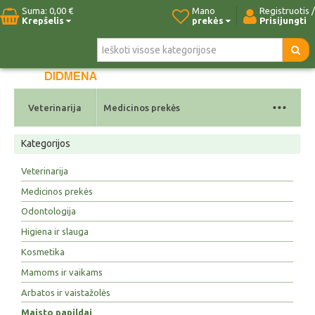
Suma:
0,00 €
Mano
Registruotis /
Krepšelis
prekės
Prisijungti
Pradžia
Naujos prekės
Paieška
Kontaktai
...
Veterinarija
Medicinos prekės
Kategorijos
Veterinarija
Medicinos prekės
Odontologija
Higiena ir slauga
Kosmetika
Mamoms ir vaikams
Arbatos ir vaistažolės
Maisto papildai