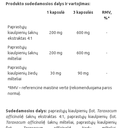
Produkto sudedamosios dalys ir vartojimas:
1 kapsulė
3 kapsulės
RMV,
%*
Paprastųjų
kiaulpienių šaknų
200 mg
600 mg
-
ekstraktas 4:1
Paprastųjų
kiaulpienių šaknų
200 mg
600 mg
-
milteliai
Paprastųjų
kiaulpienių žiedų
30 mg
90 mg
-
milteliai
*RMV – referencinė maistinė vertė (rekomenduojama paros
norma).
Sudedamosios dalys:
paprastųjų kiaulpienių (lot.
Taraxacum
officinale
) šaknų ekstraktas 4:1, paprastųjų kiaulpienių (lot.
Taraxacum officinale
) šaknų milteliai, paprastųjų kiaulpienių
(lot.
Taraxacum officinale
) žiedų milteliai,