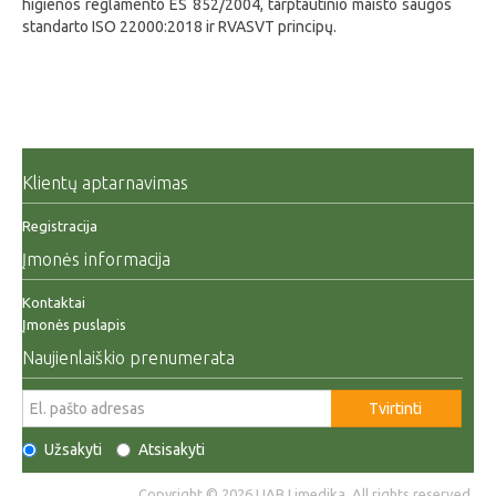
higienos reglamento ES 852/2004, tarptautinio maisto saugos
standarto ISO 22000:2018 ir RVASVT principų.
Klientų aptarnavimas
Registracija
Įmonės informacija
Kontaktai
Įmonės puslapis
Naujienlaiškio prenumerata
Tvirtinti
Užsakyti
Atsisakyti
Copyright © 2026 UAB Limedika. All rights reserved.