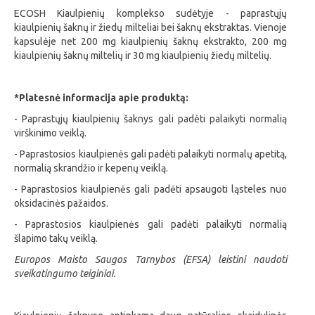
ECOSH Kiaulpienių komplekso
sudėtyje - paprastųjų
kiaulpienių šaknų ir žiedų milteliai bei šaknų ekstraktas. Vienoje
kapsulėje net 200 mg kiaulpienių šaknų ekstrakto, 200 mg
kiaulpienių šaknų miltelių ir 30 mg kiaulpienių žiedų miltelių.
*Platesnė informacija apie produktą:
- Paprastųjų kiaulpienių šaknys gali padėti palaikyti normalią
virškinimo veiklą.
- Paprastosios kiaulpienės gali padėti palaikyti normalų apetitą,
normalią skrandžio ir kepenų veiklą.
- Paprastosios kiaulpienės gali padėti apsaugoti ląsteles nuo
oksidacinės pažaidos.
- Paprastosios kiaulpienės gali padėti palaikyti normalią
šlapimo takų veiklą.
Europos Maisto Saugos Tarnybos (EFSA) leistini naudoti
sveikatingumo teiginiai.