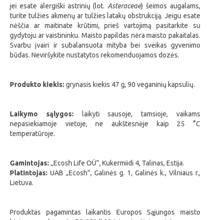
jei esate alergiški astrinių (lot.
Asteraceae
) šeimos augalams,
turite tulžies akmenų ar tulžies latakų obstrukciją. Jeigu esate
nėščia ar maitinate krūtimi, prieš vartojimą pasitarkite su
gydytoju ar vaistininku. Maisto papildas nėra maisto pakaitalas.
Svarbu įvairi ir subalansuota mityba bei sveikas gyvenimo
būdas. Neviršykite nustatytos rekomenduojamos dozės.
Produkto kiekis:
grynasis kiekis 47 g, 90 veganinių kapsulių.
Laikymo sąlygos:
laikyti sausoje, tamsioje, vaikams
nepasiekiamoje vietoje, ne aukštesnėje kaip 25 °C
temperatūroje.
Gamintojas:
„Ecosh Life OÜ”, Kukermiidi 4, Talinas, Estija.
Platintojas:
UAB „Ecosh”, Galinės g. 1, Galinės k., Vilniaus r.,
Lietuva.
Produktas pagamintas laikantis Europos Sąjungos maisto