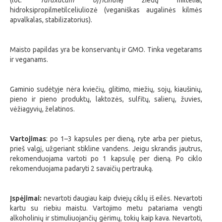
hidroksipropilmetilceliuliozė (veganiškas augalinės kilmės
apvalkalas, stabilizatorius).
Maisto papildas yra be konservantų ir GMO. Tinka vegetarams
ir veganams.
Gaminio sudėtyje nėra kviečių, glitimo, miežių, sojų, kiaušinių,
pieno ir pieno produktų, laktozės, sulfitų, salierų, žuvies,
vėžiagyvių, želatinos.
Vartojimas
:
po 1–3 kapsules per dieną, ryte arba per pietus,
prieš valgį, užgeriant stikline vandens. Jeigu skrandis jautrus,
rekomenduojama vartoti po 1 kapsulę per dieną. Po ciklo
rekomenduojama padaryti 2 savaičių pertrauką.
Įspėjimai:
nevartoti daugiau kaip dviejų ciklų iš eilės. Nevartoti
kartu su riebiu maistu. Vartojimo metu patariama vengti
alkoholinių ir stimuliuojančių gėrimų, tokių kaip kava. Nevartoti,