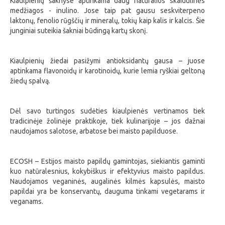
Kiaulpienių šaknyse aptinkama daug natūralios skaidulinės
medžiagos - inulino. Jose taip pat gausu seskviterpeno
laktonų, fenolio rūgščių ir mineralų, tokių kaip kalis ir kalcis. Šie
junginiai suteikia šakniai būdingą kartų skonį.
Kiaulpienių žiedai pasižymi antioksidantų gausa – juose
aptinkama flavonoidų ir karotinoidų, kurie lemia ryškiai geltoną
žiedų spalvą.
Dėl savo turtingos sudėties kiaulpienės vertinamos tiek
tradicinėje žolinėje praktikoje, tiek kulinarijoje – jos dažnai
naudojamos salotose, arbatose bei maisto papilduose.
ECOSH – Estijos maisto papildų gamintojas, siekiantis gaminti
kuo natūralesnius, kokybiškus ir efektyvius maisto papildus.
Naudojamos veganinės, augalinės kilmės kapsulės, maisto
papildai yra be konservantų, dauguma tinkami vegetarams ir
veganams.