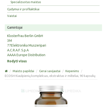
Specializuotas maistas
Gydymui ir profilaktikai
Vaistai
Gamintojai
Klosterfrau Berlin GmbH
3M
77Elektronika Muszeripari
A.C.R.A.F. S.p.A
AAAA Europe Distribution
Rodyti visus
/
Maisto papildai
/
Gerai savijautai
/
Kepenims
/
ECOSH Kiaulpienių kompleksas, ekstraktas ir milteliai, 90 kapsulių