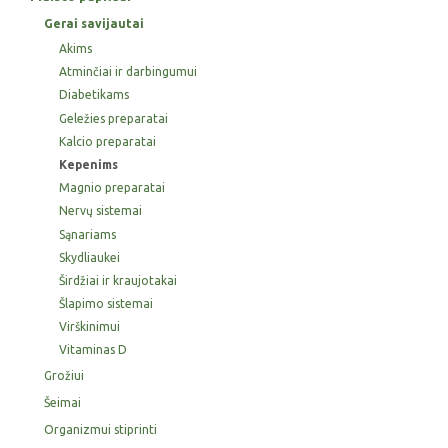
Gerai savijautai
Akims
Atminčiai ir darbingumui
Diabetikams
Geležies preparatai
Kalcio preparatai
Kepenims
Magnio preparatai
Nervų sistemai
Sąnariams
Skydliaukei
Širdžiai ir kraujotakai
Šlapimo sistemai
Virškinimui
Vitaminas D
Grožiui
Šeimai
Organizmui stiprinti