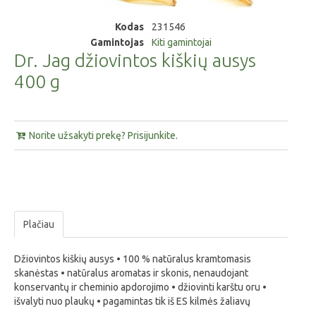
Kodas
231546
Gamintojas
Kiti gamintojai
Dr. Jag džiovintos kiškių ausys
400 g
Norite užsakyti prekę? Prisijunkite.
Plačiau
Džiovintos kiškių ausys • 100 % natūralus kramtomasis
skanėstas • natūralus aromatas ir skonis, nenaudojant
konservantų ir cheminio apdorojimo • džiovinti karštu oru •
išvalyti nuo plaukų • pagamintas tik iš ES kilmės žaliavų