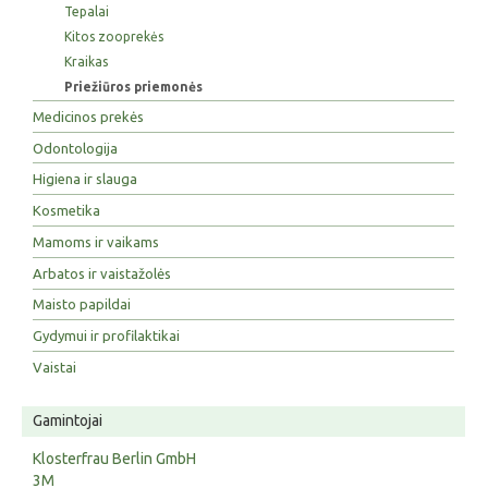
Tepalai
Kitos zooprekės
Kraikas
Priežiūros priemonės
Medicinos prekės
Odontologija
Higiena ir slauga
Kosmetika
Mamoms ir vaikams
Arbatos ir vaistažolės
Maisto papildai
Gydymui ir profilaktikai
Vaistai
Gamintojai
Klosterfrau Berlin GmbH
3M