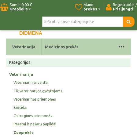
Suma:
0,00 €
Mano
Registruotis /
Krepšelis
prekės
Prisijungti
Pradžia
Naujos prekės
Paieška
Kontaktai
...
Veterinarija
Medicinos prekės
Kategorijos
Veterinarija
Veterinariniai vaistai
Tik veterinarijos gydytojams
Veterinarinės priemonės
Biocidai
Chirurginės priemonės
Pašarai ir pašarų papildai
Zooprekės