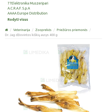
77Elektronika Muszeripari
A.C.R.A.F. S.p.A
AAAA Europe Distribution
Rodyti visus
/
Veterinarija
/
Zooprekės
/
Priežiūros priemonės
/
Dr. Jag džiovintos kiškių ausys 400 g