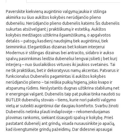
Paverskite kiekvieną augintinio valgymą jaukia ir stilinga
akimirka su šiuo aukštos kokybės nerūdijančio plieno
dubenėliu. Nerūdijančio plieno dubenėlis katėms Šis dubenėlis
sukurtas atsižvelgiant į praktiškumą ir estetiką. Aukštos
kokybės medžiagos užtikrina ilgaamžiškumą, o apgalvotos
detalės – patogų kasdienį naudojimą tiek augintiniui, tiek
šeimininkui. Elegantiškas dizainas bet kokiam interjerui
Modernus ir stilingas dizainas bei antracito, sidabro ir aukso
spalvų pasirinkimas leidžia dubenėliui lengvai įsilieti į bet kurį
interjerą – nuo šiuolaikiškos virtuvės iki jaukios svetainės. Tai
ne tik praktiškas, bet ir dekoratyvus namų akcentas. Patvarus ir
funkcionalus Dubenėlis pagamintas iš aukštos kokybės
nerūdijančio plieno – tai reiškia puikią higieną, jokio kvapo ir
atsparumą rūdims. Neslystantis dugnas užtikrina stabilumą net
ir energingai valgant. Dubenėlis taip pat puikiai tinka naudoti su
BUTLER dubenėlių stovais – tiems, kurie nori pakelti valgymo
vietą ar suteikti augintiniui dar daugiau komforto. Svarbu žinoti
Dubenėlis netinka plauti indaplovėje – rekomenduojamas
plovimas rankomis, siekiant išsaugoti spalvą ir kokybę. Prieš
pastatant dubenėlį ant grindų, visada nusausinkite jo apačią,
kad išvengtumėte grindų pažeidimų. Dar didesnei apsaugai