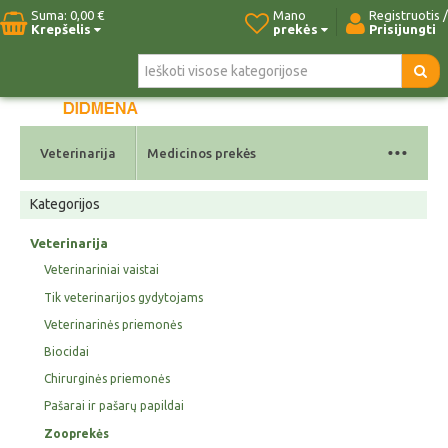
Suma:
0,00 €
Mano
Registruotis /
Krepšelis
prekės
Prisijungti
Pradžia
Naujos prekės
Paieška
Kontaktai
...
Veterinarija
Medicinos prekės
Kategorijos
Veterinarija
Veterinariniai vaistai
Tik veterinarijos gydytojams
Veterinarinės priemonės
Biocidai
Chirurginės priemonės
Pašarai ir pašarų papildai
Zooprekės