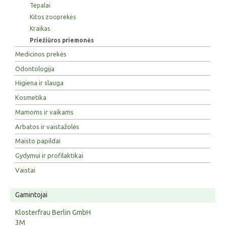
Tepalai
Kitos zooprekės
Kraikas
Priežiūros priemonės
Medicinos prekės
Odontologija
Higiena ir slauga
Kosmetika
Mamoms ir vaikams
Arbatos ir vaistažolės
Maisto papildai
Gydymui ir profilaktikai
Vaistai
Gamintojai
Klosterfrau Berlin GmbH
3M