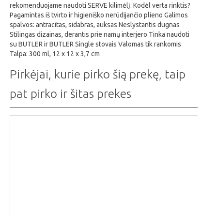
rekomenduojame naudoti SERVE kilimėlį. Kodėl verta rinktis?
Pagamintas iš tvirto ir higieniško nerūdijančio plieno Galimos
spalvos: antracitas, sidabras, auksas Neslystantis dugnas
Stilingas dizainas, derantis prie namų interjero Tinka naudoti
su BUTLER ir BUTLER Single stovais Valomas tik rankomis
Talpa: 300 ml, 12 x 12 x 3,7 cm
Pirkėjai, kurie pirko šią prekę, taip
pat pirko ir šitas prekes