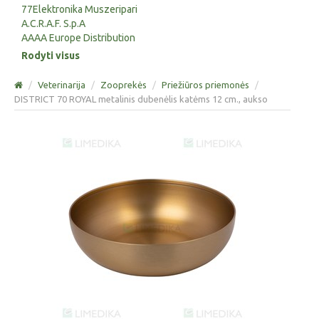
77Elektronika Muszeripari
A.C.R.A.F. S.p.A
AAAA Europe Distribution
Rodyti visus
/
Veterinarija
/
Zooprekės
/
Priežiūros priemonės
/
DISTRICT 70 ROYAL metalinis dubenėlis katėms 12 cm., aukso