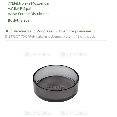
77Elektronika Muszeripari
A.C.R.A.F. S.p.A
AAAA Europe Distribution
Rodyti visus
/
Veterinarija
/
Zooprekės
/
Priežiūros priemonės
/
DISTRICT 70 DAWN stiklinis dubenėlis katėms 12 cm., juoda