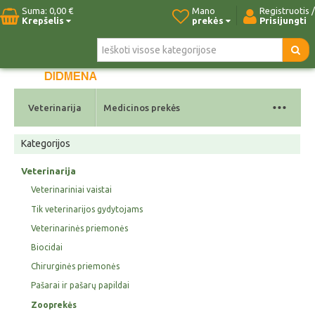
Suma:
0,00 €
Mano
Registruotis /
Krepšelis
prekės
Prisijungti
Pradžia
Naujos prekės
Paieška
Kontaktai
...
Veterinarija
Medicinos prekės
Kategorijos
Veterinarija
Veterinariniai vaistai
Tik veterinarijos gydytojams
Veterinarinės priemonės
Biocidai
Chirurginės priemonės
Pašarai ir pašarų papildai
Zooprekės