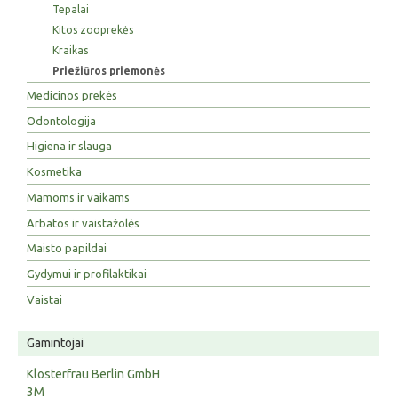
Tepalai
Kitos zooprekės
Kraikas
Priežiūros priemonės
Medicinos prekės
Odontologija
Higiena ir slauga
Kosmetika
Mamoms ir vaikams
Arbatos ir vaistažolės
Maisto papildai
Gydymui ir profilaktikai
Vaistai
Gamintojai
Klosterfrau Berlin GmbH
3M