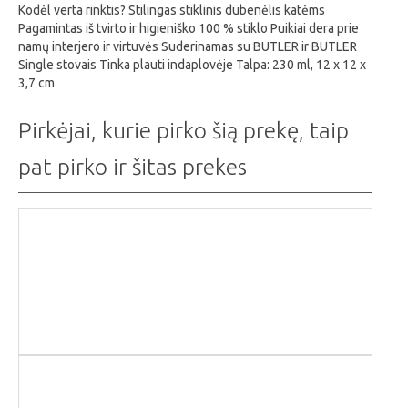
Kodėl verta rinktis? Stilingas stiklinis dubenėlis katėms
Pagamintas iš tvirto ir higieniško 100 % stiklo Puikiai dera prie
namų interjero ir virtuvės Suderinamas su BUTLER ir BUTLER
Single stovais Tinka plauti indaplovėje Talpa: 230 ml, 12 x 12 x
3,7 cm
Pirkėjai, kurie pirko šią prekę, taip
pat pirko ir šitas prekes