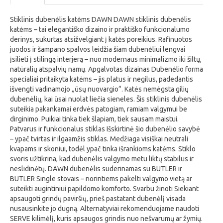
Stiklinis dubenėlis katėms DAWN DAWN stiklinis dubenėlis
katėms – tai elegantiško dizaino ir praktiško funkcionalumo
derinys, sukurtas atsižvelgiant į katės poreikius. Rafinuotos
juodos ir šampano spalvos leidžia šiam dubenėliui lengvai
įsilieti į stilingą interjerą – nuo modernaus minimalizmo iki šiltų,
natūralių atspalvių namų. Apgalvotas dizainas Dubenėlio forma
specialiai pritaikyta katėms – jis platus ir negilus, padedantis
išvengti vadinamojo „ūsų nuovargio“. Katės nemėgsta gilių
dubenėlių, kai ūsai nuolat liečia sieneles. Šis stiklinis dubenėlis
suteikia pakankamai erdvės patogiam, ramiam valgymui be
dirginimo. Puikiai tinka tiek šlapiam, tiek sausam maistui.
Patvarus ir funkcionalus stiklas Išskirtinė šio dubenėlio savybė
– ypač tvirtas ir ilgaamžis stiklas. Medžiaga visiškai neutrali
kvapams ir skoniui, todėl ypač tinka išrankioms katėms. Stiklo
svoris užtikrina, kad dubenėlis valgymo metu liktų stabilus ir
neslidinėtų. DAWN dubenėlis suderinamas su BUTLER ir
BUTLER Single stovais – norintiems pakelti valgymo vietą ar
suteikti augintiniui papildomo komforto. Svarbu žinoti Siekiant
apsaugoti grindų paviršių, prieš pastatant dubenėlį visada
nusausinkite jo dugną. Alternatyviai rekomenduojame naudoti
SERVE kilimėlį, kuris apsaugos grindis nuo nešvarumų ar žymių.