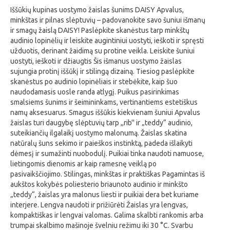
Iššūkių kupinas uostymo žaislas šunims DAISY Apvalus,
minkštas ir pilnas slėptuvių – padovanokite savo šuniui išmanų
ir smagų žaislą DAISY! Paslėpkite skanėstus tarp minkštų
audinio lopinėlių ir leiskite augintiniui uostyti, ieškoti ir spręsti
užduotis, derinant žaidimą su protine veikla. Leiskite šuniui
uostyti, ieškoti ir džiaugtis Šis išmanus uostymo žaislas
sujungia protinį iššūkį ir stilingą dizainą. Tiesiog paslėpkite
skanėstus po audinio lopinėliais ir stebėkite, kaip šuo
naudodamasis uosle randa atlygį. Puikus pasirinkimas
smalsiems šunims ir šeimininkams, vertinantiems estetiškus
namų aksesuarus. Smagus iššūkis kiekvienam šuniui Apvalus
žaislas turi daugybę slėptuvių tarp ,,rib'' ir „teddy“ audinio,
suteikiančių ilgalaikį uostymo malonumą. Žaislas skatina
natūralų šuns sekimo ir paieškos instinktą, padeda išlaikyti
dėmesį ir sumažinti nuobodulį. Puikiai tinka naudoti namuose,
lietingomis dienomis ar kaip ramesnę veiklą po
pasivaikščiojimo. Stilingas, minkštas ir praktiškas Pagamintas iš
aukštos kokybės poliesterio briaunoto audinio ir minkšto
„teddy“, žaislas yra malonus liesti ir puikiai dera bet kuriame
interjere. Lengva naudoti ir prižiūrėti Žaislas yra lengvas,
kompaktiškas ir lengvai valomas. Galima skalbti rankomis arba
trumpai skalbimo mašinoje švelniu režimu iki 30 °C. Svarbu