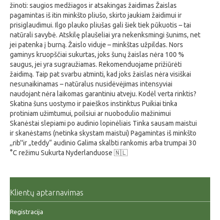
žinoti: saugios medžiagos ir atsakingas žaidimas Žaislas
pagamintas iš itin minkšto pliušo, skirto jaukiam žaidimui ir
prisiglaudimui. Ilgo plauko pliušas gali šiek tiek pūkuotis – tai
natūrali savybė. Atskilę plaušeliai yra nekenksmingi šunims, net
jei patenka į burną. Žaislo viduje – minkštas užpildas. Nors
gaminys kruopščiai sukurtas, joks šunų žaislas nėra 100 %
saugus, jei yra sugraužiamas. Rekomenduojame prižiūrėti
žaidimą. Taip pat svarbu atminti, kad joks žaislas nėra visiškai
nesunaikinamas – natūralus nusidėvėjimas intensyviai
naudojant nėra laikomas garantiniu atveju. Kodėl verta rinktis?
Skatina šuns uostymo ir paieškos instinktus Puikiai tinka
protiniam užimtumui, poilsiui ar nuobodulio mažinimui
Skanėstai slepiami po audinio lopinėliais Tinka sausam maistui
ir skanėstams (netinka skystam maistui) Pagamintas iš minkšto
,,rib''ir „teddy“ audinio Galima skalbti rankomis arba trumpai 30
°C režimu Sukurta Nyderlanduose 🇳🇱
Klientų aptarnavimas
Registracija