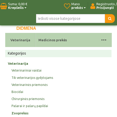
Suma:
0,00 €
Mano
Registruotis /
Krepšelis
prekės
Prisijungti
Pradžia
Naujos prekės
Paieška
Kontaktai
...
Veterinarija
Medicinos prekės
Kategorijos
Veterinarija
Veterinariniai vaistai
Tik veterinarijos gydytojams
Veterinarinės priemonės
Biocidai
Chirurginės priemonės
Pašarai ir pašarų papildai
Zooprekės