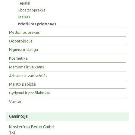
Tepalai
Kitos zooprekės
Kraikas
Priežiūros priemonės
Medicinos prekės
Odontologija
Higiena ir slauga
Kosmetika
Mamoms ir vaikams
Arbatos ir vaistažolės
Maisto papildai
Gydymui ir profilaktikai
Vaistai
Gamintojai
Klosterfrau Berlin GmbH
3M