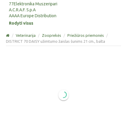
77Elektronika Muszeripari
A.C.R.A.F. S.p.A
AAAA Europe Distribution
Rodyti visus
/
Veterinarija
/
Zooprekės
/
Priežiūros priemonės
/
DISTRICT 70 DAISY užimtumo žaislas šunims 21 cm., balta