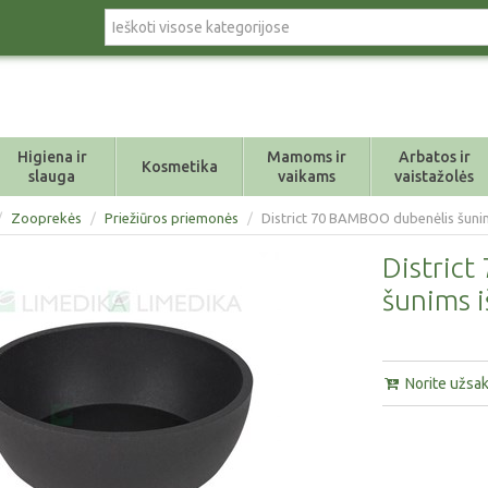
Higiena ir
Mamoms ir
Arbatos ir
Kosmetika
slauga
vaikams
vaistažolės
/
Zooprekės
/
Priežiūros priemonės
/
District 70 BAMBOO dubenėlis šunim
Distric
šunims i
Norite užsaky