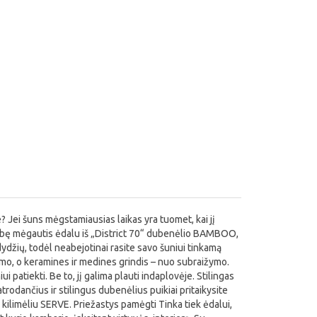
e? Jei šuns mėgstamiausias laikas yra tuomet, kai jį
imybę mėgautis ėdalu iš „District 70“ dubenėlio BAMBOO,
 dydžių, todėl neabejotinai rasite savo šuniui tinkamą
imo, o keramines ir medines grindis – nuo subraižymo.
 patiekti. Be to, jį galima plauti indaplovėje. Stilingas
rodančius ir stilingus dubenėlius puikiai pritaikysite
 kilimėliu SERVE. Priežastys pamėgti Tinka tiek ėdalui,