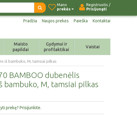
Mano
Registruotis /
prekės
Prisijungti
Pradžia
Naujos prekės
Paieška
Kontaktai
Maisto
Gydymui ir
Vaistai
papildai
profilaktikai
s iš bambuko, M, tamsiai pilkas
t 70 BAMBOO dubenėlis
š bambuko, M, tamsiai pilkas
ti prekę? Prisijunkite.