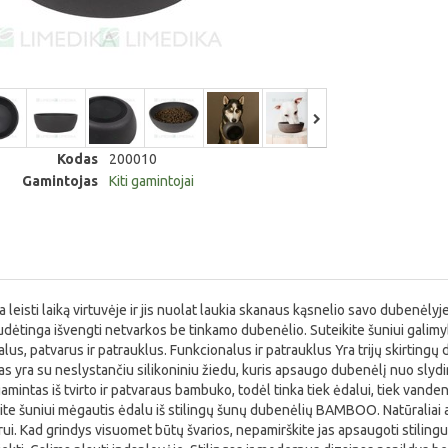
Kodas
200010
Gamintojas
Kiti gamintojai
a leisti laiką virtuvėje ir jis nuolat laukia skanaus kąsnelio savo dubenėlyj
i sudėtinga išvengti netvarkos be tinkamo dubenėlio. Suteikite šuniui gal
alus, patvarus ir patrauklus. Funkcionalus ir patrauklus Yra trijų skirtingų
as yra su neslystančiu silikoniniu žiedu, kuris apsaugo dubenėlį nuo slyd
intas iš tvirto ir patvaraus bambuko, todėl tinka tiek ėdalui, tiek vandeniui
ite šuniui mėgautis ėdalu iš stilingų šunų dubenėlių BAMBOO. Natūraliai at
ui. Kad grindys visuomet būtų švarios, nepamirškite jas apsaugoti stilingu