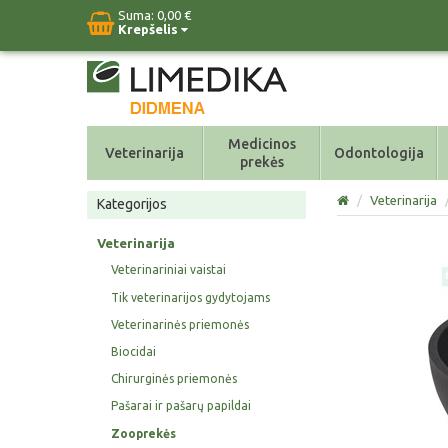
Suma:
0,00 €
Krepšelis
Medicinos
Veterinarija
Odontologija
prekės
/
Veterinarija
Kategorijos
Veterinarija
Veterinariniai vaistai
Tik veterinarijos gydytojams
Veterinarinės priemonės
Biocidai
Chirurginės priemonės
Pašarai ir pašarų papildai
Zooprekės