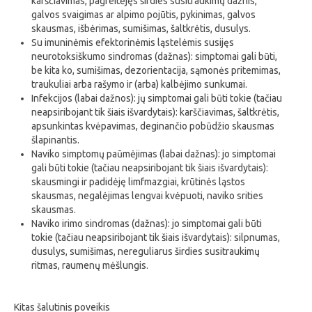
karščiavimas, pagreitėjęs širdies susitraukimų dažnis,
galvos svaigimas ar alpimo pojūtis, pykinimas, galvos
skausmas, išbėrimas, sumišimas, šaltkrėtis, dusulys.
Su imuninėmis efektorinėmis ląstelėmis susijęs
neurotoksiškumo sindromas (dažnas): simptomai gali būti,
be kita ko, sumišimas, dezorientacija, sąmonės pritemimas,
traukuliai arba rašymo ir (arba) kalbėjimo sunkumai.
Infekcijos (labai dažnos): jų simptomai gali būti tokie (tačiau
neapsiribojant tik šiais išvardytais): karščiavimas, šaltkrėtis,
apsunkintas kvėpavimas, deginančio pobūdžio skausmas
šlapinantis.
Naviko simptomų paūmėjimas (labai dažnas): jo simptomai
gali būti tokie (tačiau neapsiribojant tik šiais išvardytais):
skausmingi ir padidėję limfmazgiai, krūtinės ląstos
skausmas, negalėjimas lengvai kvėpuoti, naviko srities
skausmas.
Naviko irimo sindromas (dažnas): jo simptomai gali būti
tokie (tačiau neapsiribojant tik šiais išvardytais): silpnumas,
dusulys, sumišimas, nereguliarus širdies susitraukimų
ritmas, raumenų mėšlungis.
Kitas šalutinis poveikis