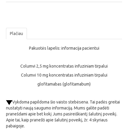
Plačiau
Pakuotės lapelis: informacija pacientui
Columvi 2,5 mg koncentratas infuziniam tirpalui
Columvi 10 mg koncentratas infuziniam tirpalui
glofitamabas (glofitamabum)
Vykdoma papildoma šio vaisto stebėsena. Tai padės greitai
nustatyti naują saugumo informaciją. Mums galite padėti
pranešdami apie bet kokį Jums pasireiškiantį šalutinį poveikį.
Apie tai, kaip pranešti apie šalutinį poveikį, žr. 4 skyriaus
pabaigoje.