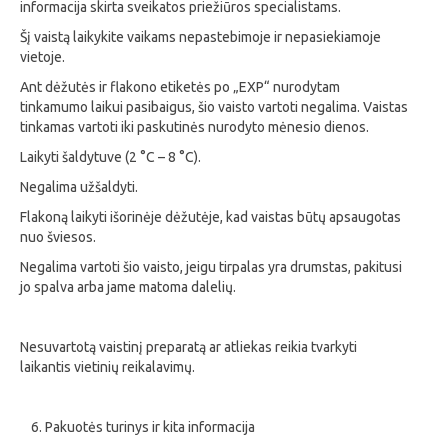
informacija skirta sveikatos priežiūros specialistams.
Šį vaistą laikykite vaikams nepastebimoje ir nepasiekiamoje
vietoje.
Ant dėžutės ir flakono etiketės po „EXP“ nurodytam
tinkamumo laikui pasibaigus, šio vaisto vartoti negalima. Vaistas
tinkamas vartoti iki paskutinės nurodyto mėnesio dienos.
Laikyti šaldytuve (2 °C – 8 °C).
Negalima užšaldyti.
Flakoną laikyti išorinėje dėžutėje, kad vaistas būtų apsaugotas
nuo šviesos.
Negalima vartoti šio vaisto, jeigu tirpalas yra drumstas, pakitusi
jo spalva arba jame matoma dalelių.
Nesuvartotą vaistinį preparatą ar atliekas reikia tvarkyti
laikantis vietinių reikalavimų.
Pakuotės turinys ir kita informacija