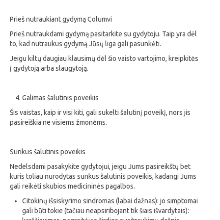
Prieš nutraukiant gydymą Columvi
Prieš nutraukdami gydymą pasitarkite su gydytoju. Taip yra dėl
to, kad nutraukus gydymą Jūsų liga gali pasunkėti.
Jeigu kiltų daugiau klausimų dėl šio vaisto vartojimo, kreipkitės
į gydytoją arba slaugytoją.
Galimas šalutinis poveikis
Šis vaistas, kaip ir visi kiti, gali sukelti šalutinį poveikį, nors jis
pasireiškia ne visiems žmonėms.
Sunkus šalutinis poveikis
Nedelsdami pasakykite gydytojui, jeigu Jums pasireikštų bet
kuris toliau nurodytas sunkus šalutinis poveikis, kadangi Jums
gali reikėti skubios medicininės pagalbos.
Citokinų išsiskyrimo sindromas (labai dažnas): jo simptomai
gali būti tokie (tačiau neapsiribojant tik šiais išvardytais):