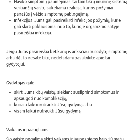
Naviko simptomų paūmėjimas: tai tam tikrų imuninę sistemą
veikiančių vaistų sukeliama reakcija, kurios požymiai
panašūs į vėžio simptomų pablogėjimą.
Infekcijos: Jums gali pasireikšti infekcijos požymių, kurie
gali skirti priklausomai nuo to, kurioje organizmo srityje
pasireiškia infekcija.
Jeigu Jums pasireiškia bet kurių iš anksčiau nurodytų simptomų
arba dėl to nesate tikri, nedelsdami pasakykite apie tai
gydytojui.
Gydytojas gali:
skirti Jums kitų vaistų, siekiant susilpninti simptomus ir
apsaugoti nuo komplikacijų,
kuriam laikui nutraukti Jūsų gydymą arba
visam laikui nutraukti Jūsų gydymą.
Vaikams ir paaugliams
Šio vaisto negalima skirti vaikams ir jaunesniems kaip 18 metų