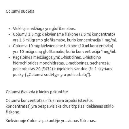
Columvi sudėtis
Veiklioji medžiaga yra glofitamabas.
Columvi 2,5 mg: kiekviename flakone (2,5 ml koncentrato)
yra 2,5 miligramo glofitamabo, kurio koncentracija 1 mg/ml.
Columvi 10 mg: kiekviename flakone (10 ml koncentrato)
yra 10 miligramų glofitamabo, kurio koncentracija 1 mg/ml.
Pagalbinės medžiagos yra: L-histidinas, L-histidino
hidrochloridas monohidratas, L-metioninas, sacharozė,
polisorbatas 20 (E432) ir injekcinis vanduo (žr. 2 skyriaus
poskyrį „Columvi sudėtyje yra polisorbatų“).
Columvi išvaizda ir kiekis pakuotėje
Columvi koncentratas infuziniam tirpalui (sterilus
koncentratas) yra bespalvis skaidrus tirpalas, tiekiamas stiklo
flakone.
Kiekvienoje Columvi pakuotėje yra vienas flakonas.