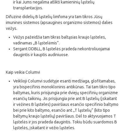
ir kai Jums negalima atlikti kamieninių ląstelių
transplantacijos.
Difuzinė didelių B ląstelių limfoma yra tam tikros Jūsų
imuninės sistemos (apsauginės organizmo sistemos) dalies
vėžys.
Vėžys pažeidžia tam tikras baltąsias kraujo ląsteles,
vadinamas „B ląstelėmis“.
Sergant DDBLL, B ląstelės pradeda nekontroliuojamai
daugintis ir kauptis audiniuose.
Kaip veikia Columvi
Veiklioji Columvi sudėtyje esanti medžiaga, glofitamabas,
yra bispecifinis monokloninis antikūnas. Tai tam tikro tipo
baltymas, kuris prisijungia prie dviejų specifinių organizme
esančių taikinių. Jis prisijungia prie ant B ląstelių (įskaitant
ir vėžines B ląsteles) paviršiaus esančio specifinio baltymo
bei prie kito baltymo, esančio ant „T ląstelių“ (kito tipo
baltymų kraujo ląstelių) paviršiaus. Dėl to aktyvuojamos T
ląstelės ir jos pradeda daugintis. Tokiu būdu suardomos B
ląstelės, įskaitant ir vėžio ląsteles.