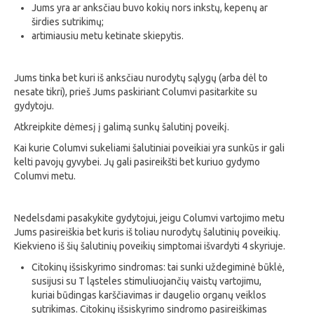
Jums yra ar anksčiau buvo kokių nors inkstų, kepenų ar
širdies sutrikimų;
artimiausiu metu ketinate skiepytis.
Jums tinka bet kuri iš anksčiau nurodytų sąlygų (arba dėl to
nesate tikri), prieš Jums paskiriant Columvi pasitarkite su
gydytoju.
Atkreipkite dėmesį į galimą sunkų šalutinį poveikį.
Kai kurie Columvi sukeliami šalutiniai poveikiai yra sunkūs ir gali
kelti pavojų gyvybei. Jų gali pasireikšti bet kuriuo gydymo
Columvi metu.
Nedelsdami pasakykite gydytojui, jeigu Columvi vartojimo metu
Jums pasireiškia bet kuris iš toliau nurodytų šalutinių poveikių.
Kiekvieno iš šių šalutinių poveikių simptomai išvardyti 4 skyriuje.
Citokinų išsiskyrimo sindromas: tai sunki uždegiminė būklė,
susijusi su T ląsteles stimuliuojančių vaistų vartojimu,
kuriai būdingas karščiavimas ir daugelio organų veiklos
sutrikimas. Citokinų išsiskyrimo sindromo pasireiškimas