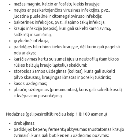
mažas magnio, kalcio ar fosfatų kiekis kraujyje;
naujos ar pasikartojančios virusinės infekcijos, pvz.,
juostinė pūslelinė ir citomegaloviruso infekcija;
bakterinės infekcijos, pvz., šlapimo takų infekcija;
kraujo infekcija (sepsis), kuri gali sukelti karščiavimą,
šaltkrėtį ir sumišimą;
grybelinė infekcija;
padidėjęs bilirubino kiekis kraujyje, dėl kurio gali pagelsti
oda ar akys;
karščiavimas kartu su sumažėjusiu neutrofilų (tam tikros
rūšies baltųjų kraujo ląstelių) skaičiumi;
storosios žarnos uždegimas (kolitas), kuris gali sukelti
pilvo skausmą, kraujingas išmatas ir poreikį tuštintis;
kasos uždegimas;
plaučių uždegimas (pneumonitas), kuris gali sukelti kosulį
ir kvėpavimo pasunkėjimą.
Nedažnas (gali pasireikšti rečiau kaip 1 iš 100 asmenų)
drebėjimas;
padidėjęs kepenų fermentų aktyvumas (nustatomas kraujo
tyrimais), kuris gali būti kepenų uždegimo požymis;