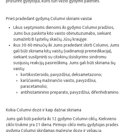
prižiūrint gydytojui, kuris turi vėžio gydymo patirties.
Prieš pradedant gydymą Columvi skiriami vaistai
Likus septynioms dienoms iki gydymo Columvi pradžios,
Jums bus paskirta kito vaisto obinutuzumabo, siekiant
sumažinti B ląstelių skaičių Jūsų kraujyje.
ikus 30-60 minučių iki Jums pradedant skirti Columvi, Jums
gali būti skiriama kitų vaistų (vadinamoji premedikacija),
siekiant susilpninti su citokinų išsiskyrimo sindromu
susijusių reakcijų pasireiškimą. Jums gali būti skiriama šių
vaistų:
kortikosteroido, pavyzdžiui, deksametazono;
karščiavimą mažinančio vaisto, pavyzdžiui,
paracetamolio;
antihistamininio preparato, pavyzdžiui, difenhidramino.
Kokia Columvi dozė ir kaip dažnai skiriama
Jums gali būti paskirta iki 12 gydymo Columvi ciklų. Kiekvieno
ciklo trukmė yra 21 diena. Pirmojo ciklo metu gydytojas pradės
gydymą Columvi skirdamas mažesnę dozę ir vėliau ją