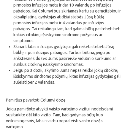
pirmosios infuzijos metu ir dar 10 valandų po infuzijos
pabaigos. Kai Columvi bus skiriamas kartu su gemcitabinu ir
oksaliplatina, gydytojas atidžiai stebės Jūsų būklę
pirmosios infuzijos metu ir 4 valandas po infuzijos
pabaigos. Tai reikalinga tam, kad galima būtų pastebėti bet
kokius citokinų išsiskyrimo sindromo požymius ar
simptomus.
Skiriant kitas infuzijas gydytojui gali reikėti stebėti Jūsų
būklę ir po infuzijos pabaigos. Tai bus būtina, jeigu po
ankstesnės dozės Jums pasireiškė vidutinio sunkumo ar
sunkus citokinų išsiskyrimo sindromas.
Jeigu po 3 dozių skyrimo Jums nepasireiškė jokių citokinų
išsiskyrimo sindromo požymių, kitas infuzijas gydytojas gali
suleisti per 2 valandas.
Pamiršus pavartoti Columvi dozę
Jeigu pamiršote atvykti vaisto vartojimo vizitui, nedelsdami
susitarkite dėl kito vizito. Tam, kad gydymas būtų kuo
veiksmingesnis, labai svarbu nepraleisti vaisto dozės
vartojimo.