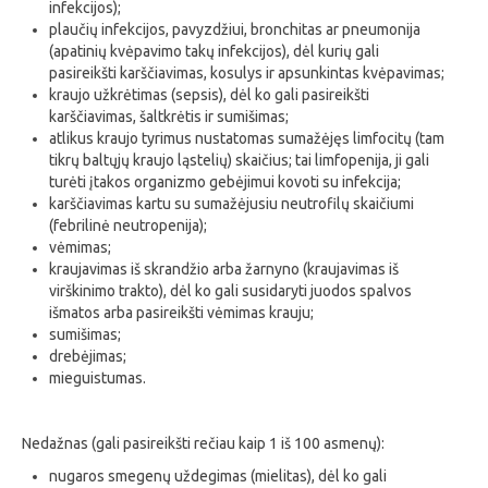
infekcijos);
plaučių infekcijos, pavyzdžiui, bronchitas ar pneumonija
(apatinių kvėpavimo takų infekcijos), dėl kurių gali
pasireikšti karščiavimas, kosulys ir apsunkintas kvėpavimas;
kraujo užkrėtimas (sepsis), dėl ko gali pasireikšti
karščiavimas, šaltkrėtis ir sumišimas;
atlikus kraujo tyrimus nustatomas sumažėjęs limfocitų (tam
tikrų baltųjų kraujo ląstelių) skaičius; tai limfopenija, ji gali
turėti įtakos organizmo gebėjimui kovoti su infekcija;
karščiavimas kartu su sumažėjusiu neutrofilų skaičiumi
(febrilinė neutropenija);
vėmimas;
kraujavimas iš skrandžio arba žarnyno (kraujavimas iš
virškinimo trakto), dėl ko gali susidaryti juodos spalvos
išmatos arba pasireikšti vėmimas krauju;
sumišimas;
drebėjimas;
mieguistumas.
Nedažnas (gali pasireikšti rečiau kaip 1 iš 100 asmenų):
nugaros smegenų uždegimas (mielitas), dėl ko gali