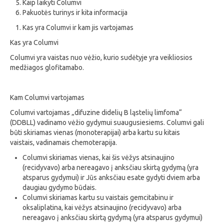
Kaip laikyti Columvi
Pakuotės turinys ir kita informacija
Kas yra Columvi ir kam jis vartojamas
Kas yra Columvi
Columvi yra vaistas nuo vėžio, kurio sudėtyje yra veikliosios
medžiagos glofitamabo.
Kam Columvi vartojamas
Columvi vartojamas „difuzine didelių B ląstelių limfoma“
(DDBLL) vadinamo vėžio gydymui suaugusiesiems. Columvi gali
būti skiriamas vienas (monoterapijai) arba kartu su kitais
vaistais, vadinamais chemoterapija.
Columvi skiriamas vienas, kai šis vėžys atsinaujino
(recidyvavo) arba nereagavo į anksčiau skirtą gydymą (yra
atsparus gydymui) ir Jūs anksčiau esate gydyti dviem arba
daugiau gydymo būdais.
Columvi skiriamas kartu su vaistais gemcitabinu ir
oksaliplatina, kai vėžys atsinaujino (recidyvavo) arba
nereagavo į anksčiau skirtą gydymą (yra atsparus gydymui)