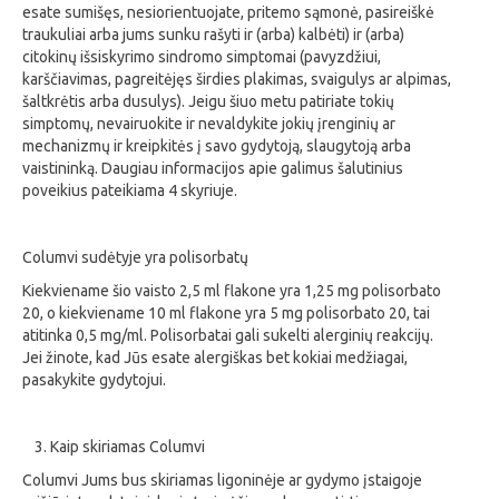
esate sumišęs, nesiorientuojate, pritemo sąmonė, pasireiškė
traukuliai arba jums sunku rašyti ir (arba) kalbėti) ir (arba)
citokinų išsiskyrimo sindromo simptomai (pavyzdžiui,
karščiavimas, pagreitėjęs širdies plakimas, svaigulys ar alpimas,
šaltkrėtis arba dusulys). Jeigu šiuo metu patiriate tokių
simptomų, nevairuokite ir nevaldykite jokių įrenginių ar
mechanizmų ir kreipkitės į savo gydytoją, slaugytoją arba
vaistininką. Daugiau informacijos apie galimus šalutinius
poveikius pateikiama 4 skyriuje.
Columvi sudėtyje yra polisorbatų
Kiekviename šio vaisto 2,5 ml flakone yra 1,25 mg polisorbato
20, o kiekviename 10 ml flakone yra 5 mg polisorbato 20, tai
atitinka 0,5 mg/ml. Polisorbatai gali sukelti alerginių reakcijų.
Jei žinote, kad Jūs esate alergiškas bet kokiai medžiagai,
pasakykite gydytojui.
Kaip skiriamas Columvi
Columvi Jums bus skiriamas ligoninėje ar gydymo įstaigoje