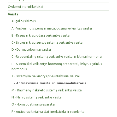
Gydymui ir profilaktikai
Vaistai
Augalinės kilmės
A - Virškinimo sistemą ir metabolizmą veikiantys vaistai
B - Kraują ir kraujodarą veikiantys vaistai
C - Širdies ir kraujagyslių sistemą veikiantys vaistai
D - Dermatologiniai vaistai
G - Urogenitalinę sistemą veikiantys vaistai ir lytiniai hormonai
H - Sistemiškai veikiantys hormonų preparatai, išskyrus lytinius
hormonus
J - Sistemiškai veikiantys priešinfekciniai vaistai
L - Antinavikiniai vaistai ir imunomoduliatoriai
M - Raumenų ir skeleto sistemą veikiantys vaistai
N - Nervų sistemą veikiantys vaistai
O - Homeopatiniai preparatai
P - Antiparazitiniai vaistai, insekticidai ir repelentai