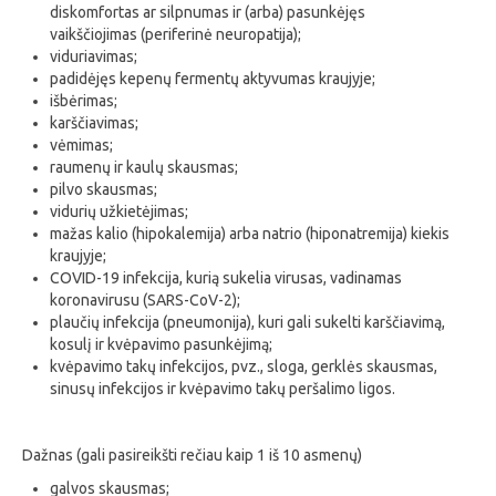
diskomfortas ar silpnumas ir (arba) pasunkėjęs
vaikščiojimas (periferinė neuropatija);
viduriavimas;
padidėjęs kepenų fermentų aktyvumas kraujyje;
išbėrimas;
karščiavimas;
vėmimas;
raumenų ir kaulų skausmas;
pilvo skausmas;
vidurių užkietėjimas;
mažas kalio (hipokalemija) arba natrio (hiponatremija) kiekis
kraujyje;
COVID-19 infekcija, kurią sukelia virusas, vadinamas
koronavirusu (SARS-CoV-2);
plaučių infekcija (pneumonija), kuri gali sukelti karščiavimą,
kosulį ir kvėpavimo pasunkėjimą;
kvėpavimo takų infekcijos, pvz., sloga, gerklės skausmas,
sinusų infekcijos ir kvėpavimo takų peršalimo ligos.
Dažnas (gali pasireikšti rečiau kaip 1 iš 10 asmenų)
galvos skausmas;