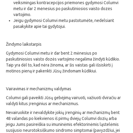
veiksmingas kontracepcijos priemones gydymosi Columvi
metu ir dar 2 mėnesius po paskutiniosios vaisto dozės
vartojimo.
Jeigu gydymosi Columvi metu pastotumėte, nedelsiant
pasakykite apie tai gydytojui.
Žindymo laikotarpis
Gydymosi Columvi metu ir dar bent 2 mėnesius po
paskutiniosios vaisto dozės vartojimo negalima žindyti kūdikio.
Taip yra dėl to, kad nėra žinoma, ar šis vaistas gali išsiskirti į
motinos pieną ir pakenkti Jūsų žindomam kūdikiui.
Vairavimas ir mechanizmų valdymas
Columvi gali paveikti Jūsų gebėjimą vairuoti, važiuoti dviračiu ar
valdyti kitus įrenginius ar mechanizmus.
Nevairuokite ir nevaldykite jokių įrenginių ar mechanizmų bent
48 valandas po kiekvienos iš pirmų dviejų Columvi dozių arba
jeigu Jums pasireiškia su imuninėmis efektorinėmis ląstelėmis
susijusio neurotoksiškumo sindromo simptomai (pavyzdžiui, jei