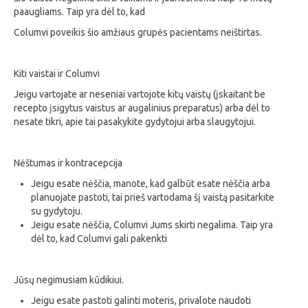
paaugliams. Taip yra dėl to, kad
Columvi poveikis šio amžiaus grupės pacientams neištirtas.
Kiti vaistai ir Columvi
Jeigu vartojate ar neseniai vartojote kitų vaistų (įskaitant be
recepto įsigytus vaistus ar augalinius preparatus) arba dėl to
nesate tikri, apie tai pasakykite gydytojui arba slaugytojui.
Nėštumas ir kontracepcija
Jeigu esate nėščia, manote, kad galbūt esate nėščia arba
planuojate pastoti, tai prieš vartodama šį vaistą pasitarkite
su gydytoju.
Jeigu esate nėščia, Columvi Jums skirti negalima. Taip yra
dėl to, kad Columvi gali pakenkti
Jūsų negimusiam kūdikiui.
Jeigu esate pastoti galinti moteris, privalote naudoti