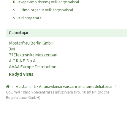
R - Kvėpavimo sistemą veikiantys vaistai
S - Jutimo organus veikiantys vaistai
V - Kiti preparatai
Gamintojai
Klosterfrau Berlin GmbH
3M
77Elektronika Muszeripari
A.C.R.A.F. S.p.A
AAAA Europe Distribution
Rodyti visus
/
Vaistai
/
L - Antinavikiniai vaistai ir imunomoduliatoriai
/
Columvi 10mg koncentratas infuziniam tirp. 10 ml N1 (Roche
Registration GmbH)