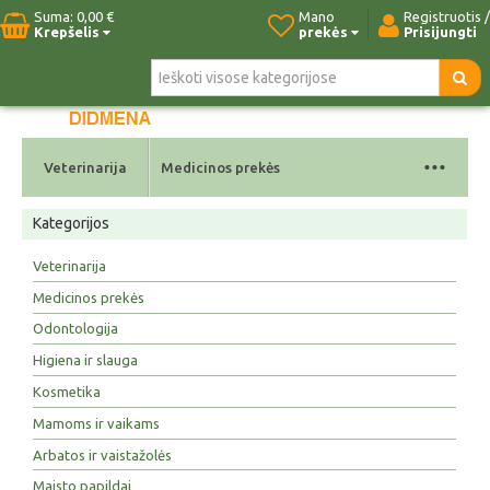
Suma:
0,00 €
Mano
Registruotis /
Krepšelis
prekės
Prisijungti
Pradžia
Naujos prekės
Paieška
Kontaktai
...
Veterinarija
Medicinos prekės
Kategorijos
Veterinarija
Medicinos prekės
Odontologija
Higiena ir slauga
Kosmetika
Mamoms ir vaikams
Arbatos ir vaistažolės
Maisto papildai