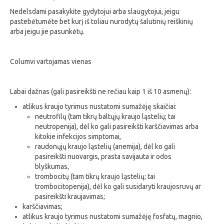
Nedelsdami pasakykite gydytojui arba slaugytojui, jeigu
pastebėtumėte bet kurį iš toliau nurodytų šalutinių reiškinių
arba jeigu jie pasunkėtų.
Columvi vartojamas vienas
Labai dažnas (gali pasireikšti ne rečiau kaip 1 iš 10 asmenų):
atlikus kraujo tyrimus nustatomi sumažėję skaičiai:
neutrofilų (tam tikrų baltųjų kraujo ląstelių; tai
neutropenija), dėl ko gali pasireikšti karščiavimas arba
kitokie infekcijos simptomai,
raudonųjų kraujo ląstelių (anemija), dėl ko gali
pasireikšti nuovargis, prasta savijauta ir odos
blyškumas,
trombocitų (tam tikrų kraujo ląstelių; tai
trombocitopenija), dėl ko gali susidaryti kraujosruvų ar
pasireikšti kraujavimas;
karščiavimas;
atlikus kraujo tyrimus nustatomi sumažėję fosfatų, magnio,