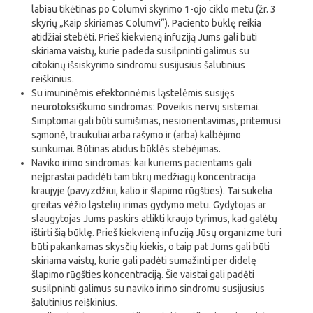
labiau tikėtinas po Columvi skyrimo 1-ojo ciklo metu (žr. 3
skyrių „Kaip skiriamas Columvi“). Paciento būklę reikia
atidžiai stebėti. Prieš kiekvieną infuziją Jums gali būti
skiriama vaistų, kurie padeda susilpninti galimus su
citokinų išsiskyrimo sindromu susijusius šalutinius
reiškinius.
Su imuninėmis efektorinėmis ląstelėmis susijęs
neurotoksiškumo sindromas: Poveikis nervų sistemai.
Simptomai gali būti sumišimas, nesiorientavimas, pritemusi
sąmonė, traukuliai arba rašymo ir (arba) kalbėjimo
sunkumai. Būtinas atidus būklės stebėjimas.
Naviko irimo sindromas: kai kuriems pacientams gali
neįprastai padidėti tam tikrų medžiagų koncentracija
kraujyje (pavyzdžiui, kalio ir šlapimo rūgšties). Tai sukelia
greitas vėžio ląstelių irimas gydymo metu. Gydytojas ar
slaugytojas Jums paskirs atlikti kraujo tyrimus, kad galėtų
ištirti šią būklę. Prieš kiekvieną infuziją Jūsų organizme turi
būti pakankamas skysčių kiekis, o taip pat Jums gali būti
skiriama vaistų, kurie gali padėti sumažinti per didelę
šlapimo rūgšties koncentraciją. Šie vaistai gali padėti
susilpninti galimus su naviko irimo sindromu susijusius
šalutinius reiškinius.