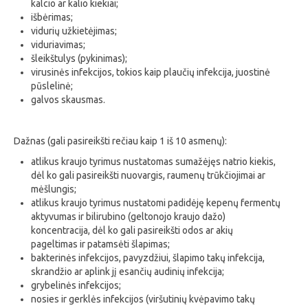
kalcio ar kalio kiekiai;
išbėrimas;
vidurių užkietėjimas;
viduriavimas;
šleikštulys (pykinimas);
virusinės infekcijos, tokios kaip plaučių infekcija, juostinė
pūslelinė;
galvos skausmas.
Dažnas (gali pasireikšti rečiau kaip 1 iš 10 asmenų):
atlikus kraujo tyrimus nustatomas sumažėjęs natrio kiekis,
dėl ko gali pasireikšti nuovargis, raumenų trūkčiojimai ar
mėšlungis;
atlikus kraujo tyrimus nustatomi padidėję kepenų fermentų
aktyvumas ir bilirubino (geltonojo kraujo dažo)
koncentracija, dėl ko gali pasireikšti odos ar akių
pageltimas ir patamsėti šlapimas;
bakterinės infekcijos, pavyzdžiui, šlapimo takų infekcija,
skrandžio ar aplink jį esančių audinių infekcija;
grybelinės infekcijos;
nosies ir gerklės infekcijos (viršutinių kvėpavimo takų