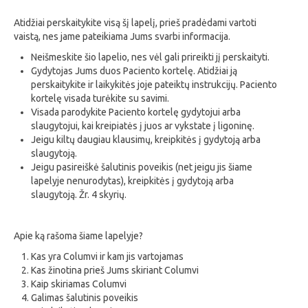
Atidžiai perskaitykite visą šį lapelį, prieš pradėdami vartoti
vaistą, nes jame pateikiama Jums svarbi informacija.
Neišmeskite šio lapelio, nes vėl gali prireikti jį perskaityti.
Gydytojas Jums duos Paciento kortelę. Atidžiai ją
perskaitykite ir laikykitės joje pateiktų instrukcijų. Paciento
kortelę visada turėkite su savimi.
Visada parodykite Paciento kortelę gydytojui arba
slaugytojui, kai kreipiatės į juos ar vykstate į ligoninę.
Jeigu kiltų daugiau klausimų, kreipkitės į gydytoją arba
slaugytoją.
Jeigu pasireiškė šalutinis poveikis (net jeigu jis šiame
lapelyje nenurodytas), kreipkitės į gydytoją arba
slaugytoją. Žr. 4 skyrių.
Apie ką rašoma šiame lapelyje?
Kas yra Columvi ir kam jis vartojamas
Kas žinotina prieš Jums skiriant Columvi
Kaip skiriamas Columvi
Galimas šalutinis poveikis