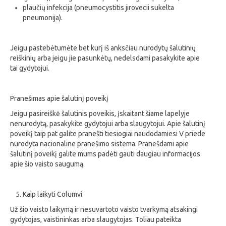
plaučių infekcija (pneumocystitis jirovecii sukelta
pneumonija).
Jeigu pastebėtumėte bet kurį iš anksčiau nurodytų šalutinių
reiškinių arba jeigu jie pasunkėtų, nedelsdami pasakykite apie
tai gydytojui.
Pranešimas apie šalutinį poveikį
Jeigu pasireiškė šalutinis poveikis, įskaitant šiame lapelyje
nenurodytą, pasakykite gydytojui arba slaugytojui. Apie šalutinį
poveikį taip pat galite pranešti tiesiogiai naudodamiesi
V priede
nurodyta nacionaline pranešimo sistema. Pranešdami apie
šalutinį poveikį galite mums padėti gauti daugiau informacijos
apie šio vaisto saugumą.
Kaip laikyti Columvi
Už šio vaisto laikymą ir nesuvartoto vaisto tvarkymą atsakingi
gydytojas, vaistininkas arba slaugytojas. Toliau pateikta