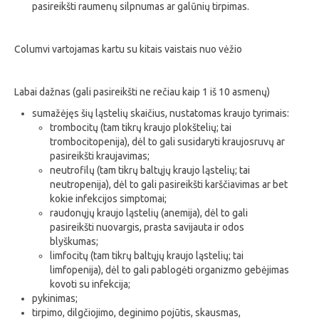
pasireikšti raumenų silpnumas ar galūnių tirpimas.
Columvi vartojamas kartu su kitais vaistais nuo vėžio
Labai dažnas (gali pasireikšti ne rečiau kaip 1 iš 10 asmenų)
sumažėjęs šių ląstelių skaičius, nustatomas kraujo tyrimais:
trombocitų (tam tikrų kraujo plokštelių; tai
trombocitopenija), dėl to gali susidaryti kraujosruvų ar
pasireikšti kraujavimas;
neutrofilų (tam tikrų baltųjų kraujo ląstelių; tai
neutropenija), dėl to gali pasireikšti karščiavimas ar bet
kokie infekcijos simptomai;
raudonųjų kraujo ląstelių (anemija), dėl to gali
pasireikšti nuovargis, prasta savijauta ir odos
blyškumas;
limfocitų (tam tikrų baltųjų kraujo ląstelių; tai
limfopenija), dėl to gali pablogėti organizmo gebėjimas
kovoti su infekcija;
pykinimas;
tirpimo, dilgčiojimo, deginimo pojūtis, skausmas,