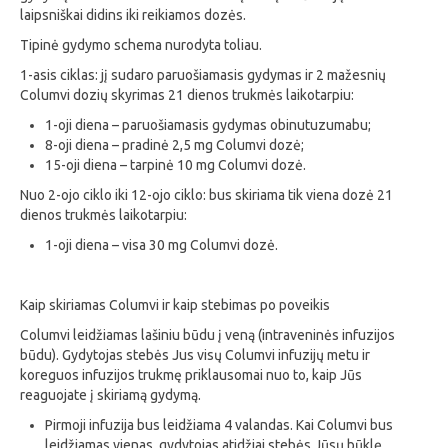
laipsniškai didins iki reikiamos dozės.
Tipinė gydymo schema nurodyta toliau.
1-asis ciklas: jį sudaro paruošiamasis gydymas ir 2 mažesnių
Columvi dozių skyrimas 21 dienos trukmės laikotarpiu:
1-oji diena – paruošiamasis gydymas obinutuzumabu;
8-oji diena – pradinė 2,5 mg Columvi dozė;
15-oji diena – tarpinė 10 mg Columvi dozė.
Nuo 2-ojo ciklo iki 12-ojo ciklo: bus skiriama tik viena dozė 21
dienos trukmės laikotarpiu:
1-oji diena – visa 30 mg Columvi dozė.
Kaip skiriamas Columvi ir kaip stebimas po poveikis
Columvi leidžiamas lašiniu būdu į veną (intraveninės infuzijos
būdu). Gydytojas stebės Jus visų Columvi infuzijų metu ir
koreguos infuzijos trukmę priklausomai nuo to, kaip Jūs
reaguojate į skiriamą gydymą.
Pirmoji infuzija bus leidžiama 4 valandas. Kai Columvi bus
leidžiamas vienas, gydytojas atidžiai stebės Jūsų būklę