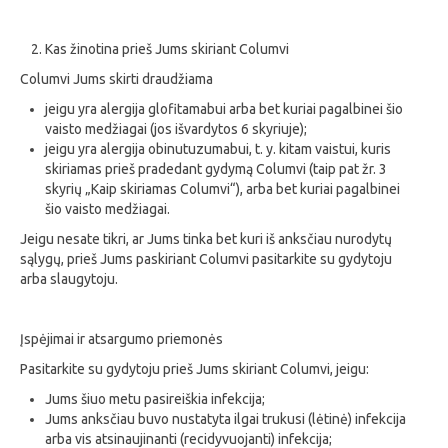
Kas žinotina prieš Jums skiriant Columvi
Columvi Jums skirti draudžiama
jeigu yra alergija glofitamabui arba bet kuriai pagalbinei šio
vaisto medžiagai (jos išvardytos 6 skyriuje);
jeigu yra alergija obinutuzumabui, t. y. kitam vaistui, kuris
skiriamas prieš pradedant gydymą Columvi (taip pat žr. 3
skyrių „Kaip skiriamas Columvi“), arba bet kuriai pagalbinei
šio vaisto medžiagai.
Jeigu nesate tikri, ar Jums tinka bet kuri iš anksčiau nurodytų
sąlygų, prieš Jums paskiriant Columvi pasitarkite su gydytoju
arba slaugytoju.
Įspėjimai ir atsargumo priemonės
Pasitarkite su gydytoju prieš Jums skiriant Columvi, jeigu:
Jums šiuo metu pasireiškia infekcija;
Jums anksčiau buvo nustatyta ilgai trukusi (lėtinė) infekcija
arba vis atsinaujinanti (recidyvuojanti) infekcija;