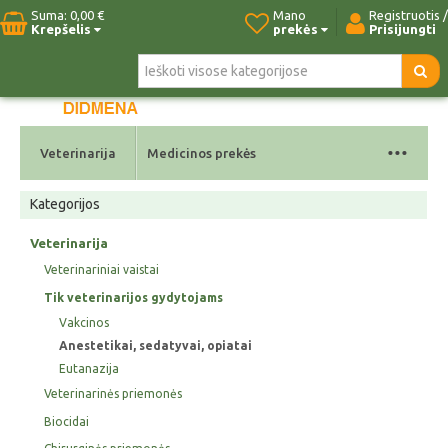
Suma:
0,00 €
Mano
Registruotis /
Krepšelis
prekės
Prisijungti
Pradžia
Naujos prekės
Paieška
Kontaktai
...
Veterinarija
Medicinos prekės
Kategorijos
Veterinarija
Veterinariniai vaistai
Tik veterinarijos gydytojams
Vakcinos
Anestetikai, sedatyvai, opiatai
Eutanazija
Veterinarinės priemonės
Biocidai