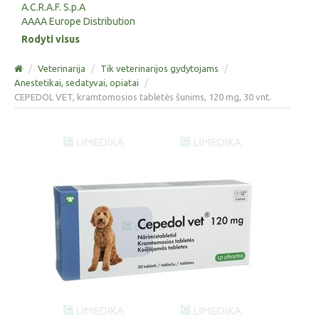
A.C.R.A.F. S.p.A
AAAA Europe Distribution
Rodyti visus
/
Veterinarija
/
Tik veterinarijos gydytojams
/
Anestetikai, sedatyvai, opiatai
/
CEPEDOL VET, kramtomosios tabletės šunims, 120 mg, 30 vnt.