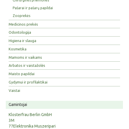
Chirurginės priemonės
Pašarai ir pašarų papildai
Zooprekės
Medicinos prekės
Odontologija
Higiena ir slauga
Kosmetika
Mamoms ir vaikams
Arbatos ir vaistažolės
Maisto papildai
Gydymui ir profilaktikai
Vaistai
Gamintojai
Klosterfrau Berlin GmbH
3M
77Elektronika Muszeripari